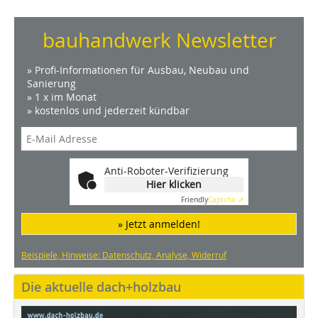
bauhandwerk Newsletter
» Profi-Informationen für Ausbau, Neubau und
Sanierung
» 1 x im Monat
» kostenlos und jederzeit kündbar
Anti-Roboter-Verifizierung
Hier klicken
Friendly
Captcha ⇗
» Jetzt anmelden!
Beispiele, Hinweise: Datenschutz, Analyse, Widerruf
Die aktuelle dach+holzbau