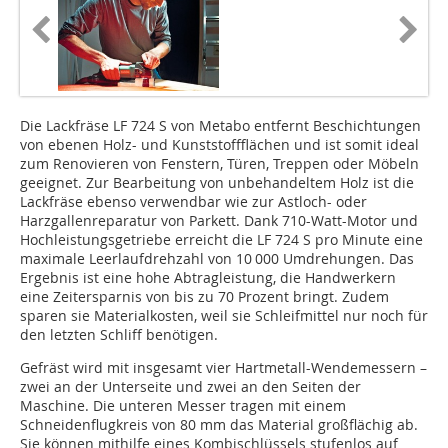
Die Lackfräse LF 724 S von Metabo entfernt Beschichtungen
von ebenen Holz- und Kunststoffflächen und ist somit ideal
zum Renovieren von Fenstern, Türen, Treppen oder Möbeln
geeignet. Zur Bearbeitung von unbehandeltem Holz ist die
Lackfräse ebenso verwendbar wie zur Astloch- oder
Harzgallenreparatur von Parkett. Dank 710-Watt-Motor und
Hochleistungsgetriebe erreicht die LF 724 S pro Minute eine
maximale Leerlaufdrehzahl von 10 000 Umdrehungen. Das
Ergebnis ist eine hohe Abtragleistung, die Handwerkern
eine Zeitersparnis von bis zu 70 Prozent bringt. Zudem
sparen sie Materialkosten, weil sie Schleifmittel nur noch für
den letzten Schliff benötigen.
Gefräst wird mit insgesamt vier Hartmetall-Wendemessern –
zwei an der Unterseite und zwei an den Seiten der
Maschine. Die unteren Messer tragen mit einem
Schneidenflugkreis von 80 mm das Material großflächig ab.
Sie können mithilfe eines Kombischlüssels stufenlos auf