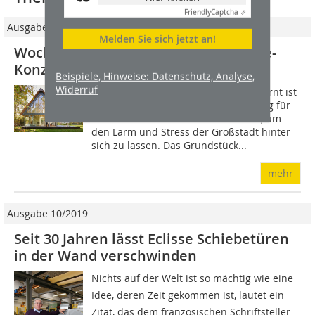
Friendly
Captcha ⇗
Ausgabe 03/2024
Melden Sie sich jetzt an!
Wochenendhaus mit Cradle-to-Cradle-
Konzept im Spreewald
Beispiele, Hinweise: Datenschutz, Analyse,
Widerruf
Nur eine Autostunde von Berlin entfernt ist
die Kauperinsel in der Gemeinde Burg für
die Bauherrenfamilie der ideale Ort, um
den Lärm und Stress der Großstadt hinter
sich zu lassen. Das Grundstück...
mehr
Ausgabe 10/2019
Seit 30 Jahren lässt Eclisse Schiebetüren
in der Wand verschwinden
Nichts auf der Welt ist so mächtig wie eine
Idee, deren Zeit gekommen ist, lautet ein
Zitat, das dem französischen Schriftsteller