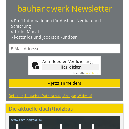
bauhandwerk Newsletter
» Profi-Informationen für Ausbau, Neubau und
Sanierung
» 1 x im Monat
» kostenlos und jederzeit kündbar
Anti-Roboter-Verifizierung
Hier klicken
Friendly
Captcha ⇗
» Jetzt anmelden!
Beispiele, Hinweise: Datenschutz, Analyse, Widerruf
Die aktuelle dach+holzbau