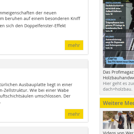
mmeigenschaften der neuen
m beruhen auf einem besonderen Kniff
en sich den Doppelfenster-Effekt
mehr
Das Profimagaz
Holzbauhandwe
Hier geht es zu
ürlichen Ausbauplatte liegt in einer
dach+holzbau.
-Zellstruktur. Wie bei einer Wabe
uftschichtsäulen umschlossen. Der
.
Weitere Me
mehr
Videos von Wer