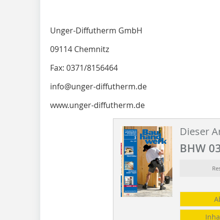
Unger-Diffutherm GmbH
09114 Chemnitz
Fax: 0371/8156464
info@unger-diffutherm.de
www.unger-diffutherm.de
Dieser Ar
BHW 03
Re
A
Inha