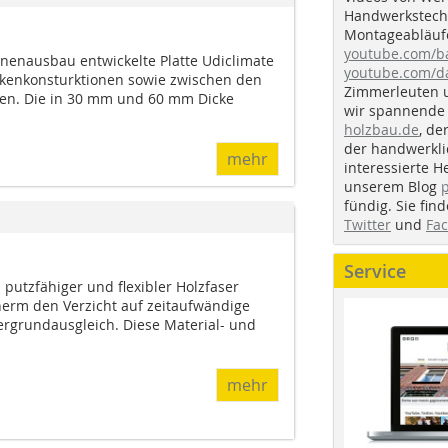
Handwerkstechn
Montageabläufe
youtube.com/
nnenausbau entwickelte Platte Udiclimate
youtube.com/d
kenkonsturktionen sowie zwischen den
Zimmerleuten 
den. Die in 30 mm und 60 mm Dicke
wir spannende 
holzbau.de
, de
der handwerkl
mehr
interessierte H
unserem Blog
fündig. Sie fi
Twitter
und
Fa
Service
putzfähiger und flexibler Holzfaser
herm den Verzicht auf zeitaufwändige
rgrundausgleich. Diese Material- und
mehr