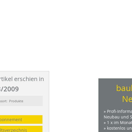
tikel erschien in
bau
/2009
Ne
ssort: Produkte
» Profi-Inform
Neubau und S
bonnement
» 1 x im Mona
» kostenlos u
ltsverzeichnis