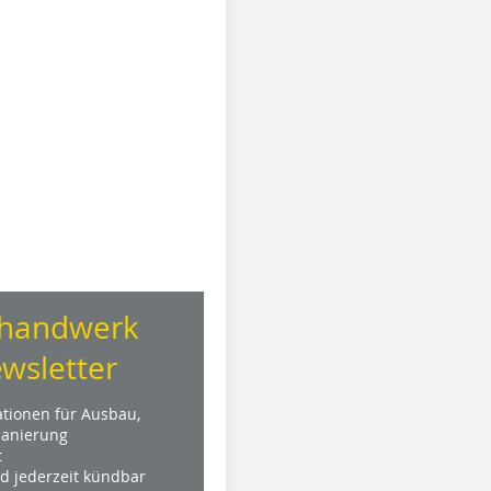
handwerk
wsletter
ationen für Ausbau,
anierung
t
nd jederzeit kündbar