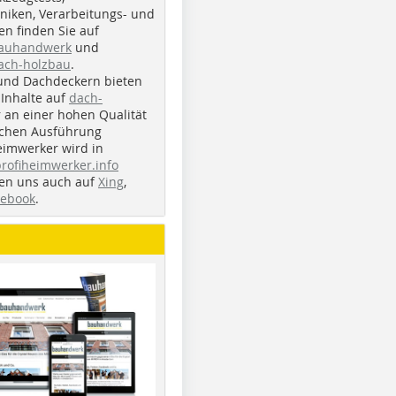
iken, Verarbeitungs- und
n finden Sie auf
bauhandwerk
und
ach-holzbau
.
und Dachdeckern bieten
Inhalte auf
dach-
r an einer hohen Qualität
ichen Ausführung
eimwerker wird in
profiheimwerker.info
nden uns auch auf
Xing
,
cebook
.