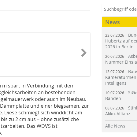
News
Bun
23.07.2026 |
Hubertz auf der
2026 in Berlin
Asbe
20.07.2026 |
Nummer Eins 
Bau
13.07.2026 |
Kameratürmen 
Intelligenz
rm spart in Verbindung mit dem
usgleichsarbeiten an bestehenden
SiGe
10.07.2026 |
Bänden
iegelmauerwerk oder auch im Neubau.
-Dämmplatte und einer biegsamen, zur
Stih
08.07.2026 |
 Diese schmiegt sich winddicht am
Akku-Allianz
is zu 2 cm aus – ohne zusätzliche
tzarbeiten. Das WDVS ist
Alle News
.