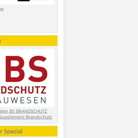
be
z
daten BS BRANDSCHUTZ
Supplement Brandschutz
 Spezial