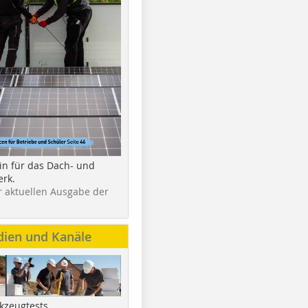
in für das Dach- und
rk.
r aktuellen Ausgabe der
dien und Kanäle
kzeugtests,