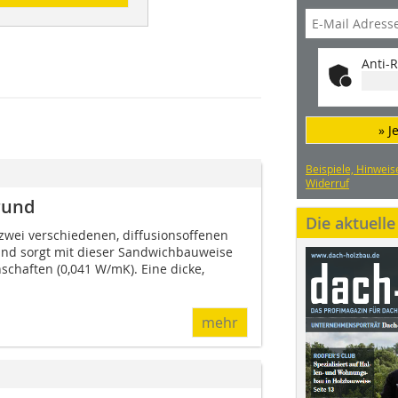
Anti-R
» J
Beispiele, Hinweis
Widerruf
rund
Die aktuell
zwei verschiedenen, diffusionsoffenen
nd sorgt mit dieser Sandwichbauweise
chaften (0,041 W/mK). Eine dicke,
mehr