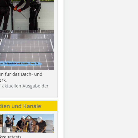
in für das Dach- und
rk.
r aktuellen Ausgabe der
dien und Kanäle
kzeugtests,