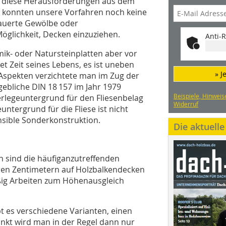
ch diese Herausforderungen aus dem
 konnten unsere Vorfahren noch keine
auerte Gewölbe oder
öglichkeit, Decken einzuziehen.
Anti-R
mik- oder Natursteinplatten aber vor
t Zeit seines Lebens, es ist uneben
» J
Aspekten verzichtete man im Zug der
gebliche DIN 18 157 im Jahr 1979
Beispiele, Hinweis
erlegeuntergrund für den Fliesenbelag
Widerruf
untergrund für die Fliese ist nicht
nsible Sonderkonstruktion.
Die aktuell
 sind die häufiganzutreffenden
ren Zentimetern auf Holzbalkendecken
ßig Arbeiten zum Höhenausgleich
 es verschiedene Varianten, einen
nkt wird man in der Regel dann nur