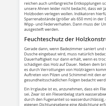
reichen auch umfangreiche Entkopplungen sc
unsere Ahnen leider nicht bedacht, dass wir J
Holzboden verlegen wollen. Indikatoren hierfü
Sparrenabstände (größer als 650 mm) in der 
Wipp- und Federverhalten. Dann muss der Un
ausgesteift werden.
Feuchteschutz der Holzkonstr
Gerade dann, wenn Badezimmer saniert und vi
Dusche eingebaut wird, muss natürlich bedac
Dauerhaftigkeit nur dann erhält, wenn es tro
schädigen das Holz auf Dauer. Neben dem br
es durch Verrottungen von Holzträgern komm
Auftreten von Pilzen und Schimmel mit den 
gesundheitsschädlichen Folgen bedacht werd
Ein Irrglaube ist es, anzunehmen, dass ein Fl
sei. Zwar ist ein Fliesenbelag stark wasserabw
durch den Fugenanteil so wasserdurchlässig, 
eigenen Dichtungsebene eine Abdichtung erford