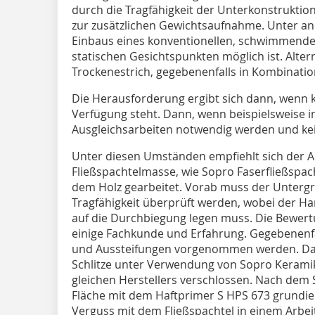
durch die Tragfähigkeit der Unterkonstruktion
zur zusätzlichen Gewichtsaufnahme. Unter an
Einbaus eines konventionellen, schwimmenden
statischen Gesichtspunkten möglich ist. Alter
Trockenestrich, gegebenenfalls in Kombinati
Die Herausforderung ergibt sich dann, wenn
Verfügung steht. Dann, wenn beispielsweise i
Ausgleichsarbeiten notwendig werden und kein
Unter diesen Umständen empfiehlt sich der A
Fließspachtelmasse, wie Sopro Faserfließspac
dem Holz gearbeitet. Vorab muss der Untergr
Tragfähigkeit überprüft werden, wobei der 
auf die Durchbiegung legen muss. Die Bewert
einige Fachkunde und Erfahrung. Gegebenen
und Aussteifungen vorgenommen werden. Da
Schlitze unter Verwendung von Sopro Keramik
gleichen Herstellers verschlossen. Nach dem
Fläche mit dem Haftprimer S HPS 673 grundie
Verguss mit dem Fließspachtel in einem Arbei