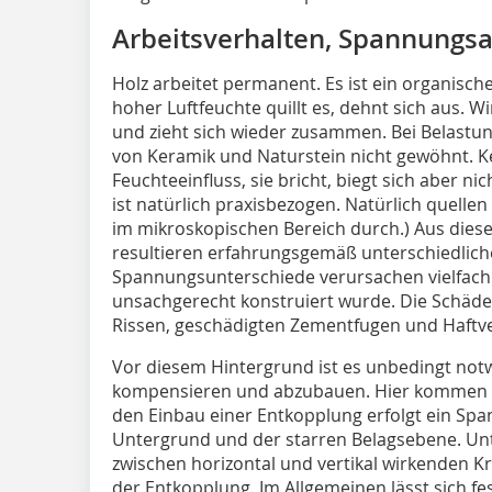
Arbeitsverhalten, Spannungs
Holz arbeitet permanent. Es ist ein organisch
hoher Luftfeuchte quillt es, dehnt sich aus. W
und zieht sich wieder zusammen. Bei Belastung 
von Keramik und Naturstein nicht gewöhnt. Ke
Feuchteeinfluss, sie bricht, biegt sich aber n
ist natürlich praxisbezogen. Natürlich quelle
im mikroskopischen Bereich durch.) Aus dies
resultieren erfahrungsgemäß unterschiedlic
Spannungsunterschiede verursachen vielfac
unsachgerecht konstruiert wurde. Die Schäden 
Rissen, geschädigten Zementfugen und Haft
Vor diesem Hintergrund ist es unbedingt not
kompensieren und abzubauen. Hier kommen E
den Einbau einer Entkopplung erfolgt ein S
Untergrund und der starren Belagsebene. Un
zwischen horizontal und vertikal wirkenden Kr
der Entkopplung. Im Allgemeinen lässt sich f