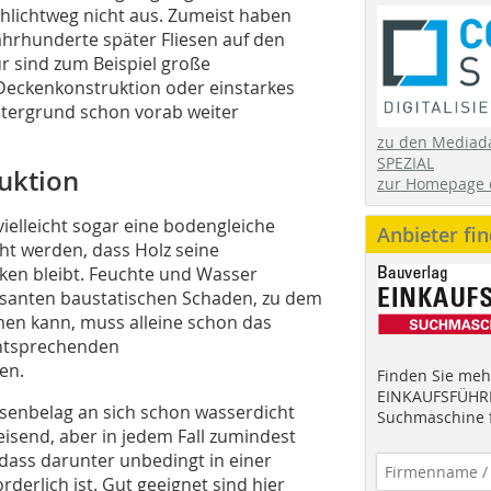
hlichtweg nicht aus. Zumeist haben
ahrhunderte später Fliesen auf den
r sind zum Beispiel große
Deckenkonstruktion oder einstarkes
tergrund schon vorab weiter
zu den Mediad
SPEZIAL
uktion
zur Homepage 
elleicht sogar eine bodengleiche
Anbieter fi
ht werden, dass Holz seine
cken bleibt. Feuchte und Wasser
isanten baustatischen Schaden, zu dem
en kann, muss alleine schon das
entsprechenden
en.
Finden Sie mehr
EINKAUFSFÜHRE
iesenbelag an sich schon wasserdicht
Suchmaschine f
eisend, aber in jedem Fall zumindest
dass darunter unbedingt in einer
erlich ist. Gut geeignet sind hier