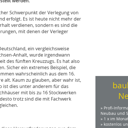
tellt werden.
icher Schwerpunkt der Verlegung von
 erfolgt. Es ist heute nicht mehr der
rhalt verdienen, sondern es sind die
erungen, mit denen der Verleger
eutschland, ein vergleichsweise
chsen-Anhalt, wurde irgendwann
it des fünften Kreuzzugs. Es hat also
. Sicher ein extremes Beispiel, die
ammen wahrscheinlich aus dem 16.
re alt. Kaum zu glauben, aber wahr ist,
bau
o ist dies unter anderem für das
chhäuser mit bis zu 16 Stockwerken
Ne
desto trotz sind die mit Fachwerk
leichen.
» Profi-Inform
Neubau und S
» 1 x im Mona
» kostenlos u