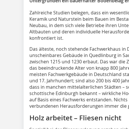
Untergründen ein dauerhafter Bodenbelag ers
Zahlreiche Studien belegen, dass ein wesentl
Keramik und Naturstein beim Bauen im Bestand
Neubau, in dem sich viele Betriebe ihren Unte
Altbauten und deren individuelle Herausford
konfrontiert ist.
Das älteste, noch stehende Fachwerkhaus in D
unscheinbares Gebäude in Quedlinburg in Sa
zwischen 1215 und 1230 erbaut. Das war die Ze
das beeindruckende Alter von knapp 800 Jahren
meisten Fachwerkgebäude in Deutschland st
und 17. Jahrhundert; sind also 200 bis 400 Jah
dass in manchen mittelalterlichen Städten – s
schottische Edinburgh bekannt – wirkliche Ho
auf Basis eines Fachwerks entstanden. Nichts 
verbundenen Herausforderungen immer die g
Holz arbeitet – Fliesen nicht