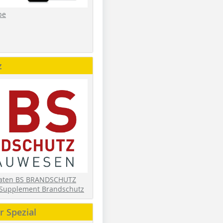
be
z
daten BS BRANDSCHUTZ
Supplement Brandschutz
 Spezial