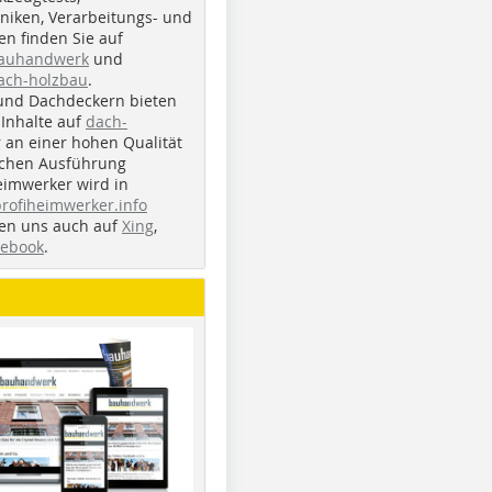
iken, Verarbeitungs- und
n finden Sie auf
bauhandwerk
und
ach-holzbau
.
und Dachdeckern bieten
Inhalte auf
dach-
r an einer hohen Qualität
ichen Ausführung
eimwerker wird in
profiheimwerker.info
nden uns auch auf
Xing
,
cebook
.