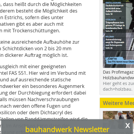
, dass heißt durch die Möglichkeiten
derem besteht die Möglichkeit des
 Estrichs, sofern dies unter
nativen gibt es aber auch mit
on mit Trockenschüttungen.
 keine ausreichende Aufbauhöhe zur
n Schichtdicken von 2 bis 20 mm
 dickerer Auftrag möglich ist.
x
bauhandwerk Newsletter
usgleich mit einer geeigneten
Das Profimagaz
htel FAS 551. Hier wird im Verbund mit
Holzbauhandwe
und auf ausreichende statische
Sie fanden diesen Beitrag interessant? Dann melden
Hier geht es zu
Handwerker ein besonderes Augenmerk
Sie sich doch zu unserem kostenlosen Newsletter an.
dach+holzbau.
ung der Durchbiegung erfordert dabei
12 x pro Jahr informieren wir Sie über:
falls müssen Nachverschraubungen
Weitere Me
nach werden offene Fugen und
» neue Produkte, Bauprojekt und Ausführungsmethoden
silicon oder dem Dichtacryl des
» Betriebsführungstipps, Rechtsfragen und Normen
» Werkzeug- und Nutzfahrzeugtests, Veranstaltungen und
 Stellen von Randdämmstreifen wird die
Messen
rt. Im Anschluss kann dann der
» jederzeit kündbar
tsgang erfolgen.
Videos von Wer