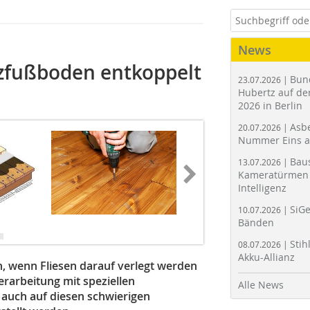
News
zfußboden entkoppelt
Bun
23.07.2026 |
Hubertz auf der
2026 in Berlin
Asbe
20.07.2026 |
Nummer Eins 
Bau
13.07.2026 |
Kameratürmen 
Intelligenz
SiGe
10.07.2026 |
Bänden
Stih
08.07.2026 |
Akku-Allianz
, wenn Fliesen darauf verlegt werden
rarbeitung mit speziellen
Alle News
auch auf diesen schwierigen