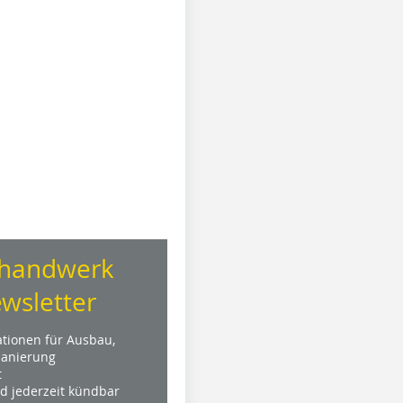
handwerk
wsletter
ationen für Ausbau,
anierung
t
nd jederzeit kündbar