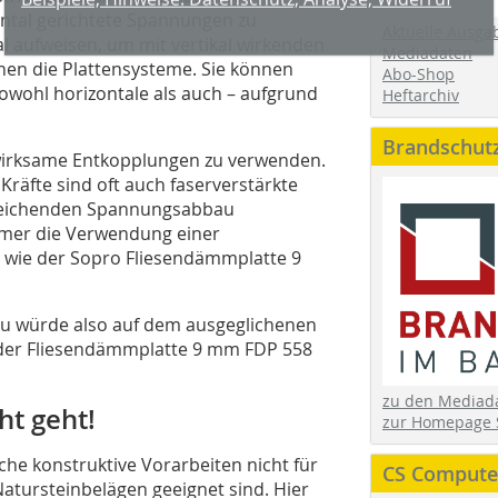
ontal gerichtete Spannungen zu
Aktuelle Ausga
l aufweisen, um mit vertikal wirkenden
Mediadaten
n die Plattensysteme. Sie können
Abo-Shop
ohl horizontale als auch – aufgrund
Heftarchiv
Brandschut
 wirksame Entkopplungen zu verwenden.
Kräfte sind oft auch faserverstärkte
sreichenden Spannungsabbau
mmer die Verwendung einer
, wie der Sopro Fliesendämmplatte 9
u würde also auf dem ausgeglichenen
der Fliesendämmplatte 9 mm FDP 558
zu den Media
t geht!
zur Homepage 
he konstruktive Vorarbeiten nicht für
CS Computer
atursteinbelägen geeignet sind. Hier