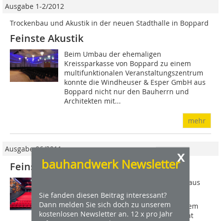
Ausgabe 1-2/2012
Trockenbau und Akustik in der neuen Stadthalle in Boppard
Feinste Akustik
Beim Umbau der ehemaligen
Kreissparkasse von Boppard zu einem
multifunktionalen Veranstaltungszentrum
konnte die Windheuser & Esper GmbH aus
Boppard nicht nur den Bauherrn und
Architekten mit...
mehr
Ausgabe 06/2011
x
bauhandwerk Newsletter
Feinste Akustik im Theater
Theater, Kunst und Kultur in einem Haus 
dafür braucht man viel Platz  und ein
Sie fanden diesen Beitrag interessant?
Dann melden Sie sich doch zu unserem
großes Budget. Normalerweise. Mit dem
kostenlosen Newsletter an. 12 x pro Jahr
neuen Theater Gütersloh hingegen hat