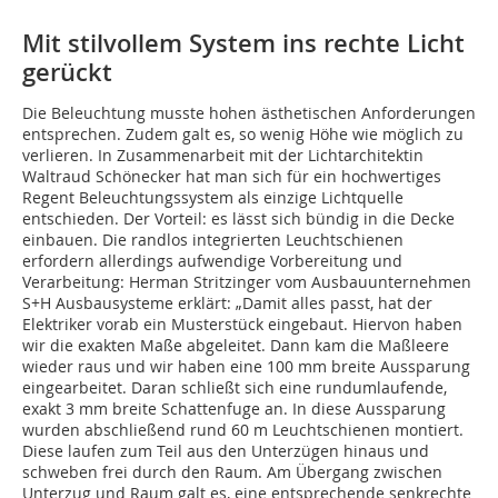
Mit stilvollem System ins rechte Licht
gerückt
Die Beleuchtung musste hohen ästhetischen Anforderungen
entsprechen. Zudem galt es, so wenig Höhe wie möglich zu
verlieren. In Zusammenarbeit mit der Lichtarchitektin
Waltraud Schönecker hat man sich für ein hochwertiges
Regent Beleuchtungssystem als einzige Lichtquelle
entschieden. Der Vorteil: es lässt sich bündig in die Decke
einbauen. Die randlos integrierten Leuchtschienen
erfordern allerdings aufwendige Vorbereitung und
Verarbeitung: Herman Stritzinger vom Ausbauunternehmen
S+H Ausbausysteme erklärt: „Damit alles passt, hat der
Elektriker vorab ein Musterstück eingebaut. Hiervon haben
wir die exakten Maße abgeleitet. Dann kam die Maßleere
wieder raus und wir haben eine 100 mm breite Aussparung
eingearbeitet. Daran schließt sich eine rundumlaufende,
exakt 3 mm breite Schattenfuge an. In diese Aussparung
wurden abschließend rund 60 m Leuchtschienen montiert.
Diese laufen zum Teil aus den Unterzügen hinaus und
schweben frei durch den Raum. Am Übergang zwischen
Unterzug und Raum galt es, eine entsprechende senkrechte