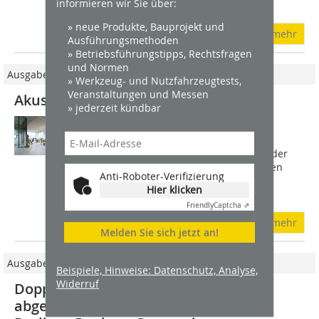
informieren wir Sie über:
Architekt Prof. Jörg Friedrich...
» neue Produkte, Bauprojekt und
mehr
Ausführungsmethoden
» Betriebsführungstipps, Rechtsfragen
und Normen
Ausgabe 1-2/2026
» Werkzeug- und Nutzfahrzeugtests,
Veranstaltungen und Messen
Akustik-Baffeln aus Holzwolle
» jederzeit kündbar
Die Troldtekt-Baffeln bieten eine
Möglichkeit zur Verbesserung der
Raumakustik unter Berücksichtigung der
bestehenden Architektur. Die schmalen
Anti-Roboter-Verifizierung
Baffeln werden vertikal von der Decke
Hier klicken
abgehängt....
Friendly
Captcha ⇗
mehr
Melden Sie sich jetzt an!
Ausgabe 09/2012
Beispiele, Hinweise: Datenschutz, Analyse,
Widerruf
Doppelte Decke Montage einer
abgehängten Decke in der Aula des