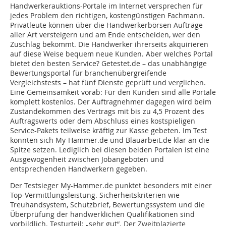
Handwerkerauktions-Portale im Internet versprechen für
jedes Problem den richtigen, kostengünstigen Fachmann.
Privatleute können über die Handwerkerbörsen Aufträge
aller Art versteigern und am Ende entscheiden, wer den
Zuschlag bekommt. Die Handwerker ihrerseits akquirieren
auf diese Weise bequem neue Kunden. Aber welches Portal
bietet den besten Service? Getestet.de – das unabhängige
Bewertungsportal für branchenübergreifende
Vergleichstests – hat fünf Dienste geprüft und verglichen.
Eine Gemeinsamkeit vorab: Für den Kunden sind alle Portale
komplett kostenlos. Der Auftragnehmer dagegen wird beim
Zustandekommen des Vertrags mit bis zu 4,5 Prozent des
Auftragswerts oder dem Abschluss eines kostspieligen
Service-Pakets teilweise kräftig zur Kasse gebeten. Im Test
konnten sich My-Hammer.de und Blauarbeit.de klar an die
Spitze setzen. Lediglich bei diesen beiden Portalen ist eine
Ausgewogenheit zwischen Jobangeboten und
entsprechenden Handwerkern gegeben.
Der Testsieger My-Hammer.de punktet besonders mit einer
Top-Vermittlungsleistung. Sicherheitskriterien wie
Treuhandsystem, Schutzbrief, Bewertungssystem und die
Überprüfung der handwerklichen Qualifikationen sind
vorbildlich. Testurteil: „sehr gut“. Der Zweitplazierte