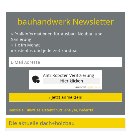
bauhandwerk Newsletter
» Profi-Informationen für Ausbau, Neubau und
Sanierung
» 1 x im Monat
» kostenlos und jederzeit kündbar
Anti-Roboter-Verifizierung
Hier klicken
Friendly
Captcha ⇗
» Jetzt anmelden!
Beispiele, Hinweise: Datenschutz, Analyse, Widerruf
Die aktuelle dach+holzbau