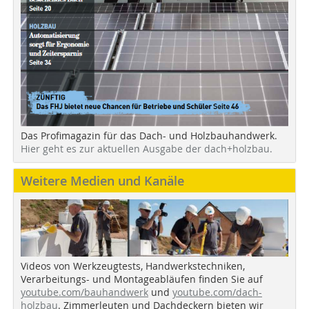
Das Profimagazin für das Dach- und Holzbauhandwerk.
Hier geht es zur aktuellen Ausgabe der dach+holzbau.
Weitere Medien und Kanäle
Videos von Werkzeugtests, Handwerkstechniken,
Verarbeitungs- und Montageabläufen finden Sie auf
youtube.com/bauhandwerk
und
youtube.com/dach-
holzbau
. Zimmerleuten und Dachdeckern bieten wir