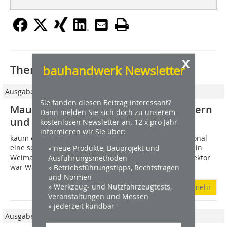
x
Thematisch passende Artikel:
bauhandwerk Newsletter
Ausgabe 7-8/2019
Sie fanden diesen Beitrag interessant?
Mauer einreißen zwischen Handwerkern
Dann melden Sie sich doch zu unserem
und Künstlern
kostenlosen Newsletter an. 12 x pro Jahr
informieren wir Sie über:
kaum eine Kunst- und Architekturschule hat international
eine solche Bedeutung erlangt wie das vor 100 Jahren in
» neue Produkte, Bauprojekt und
Weimar gegründete Bauhaus. Gründer und erster Direktor
Ausführungsmethoden
war Walter Gropius, der von...
» Betriebsführungstipps, Rechtsfragen
und Normen
» Werkzeug- und Nutzfahrzeugtests,
mehr
Veranstaltungen und Messen
» jederzeit kündbar
Ausgabe 10/2015