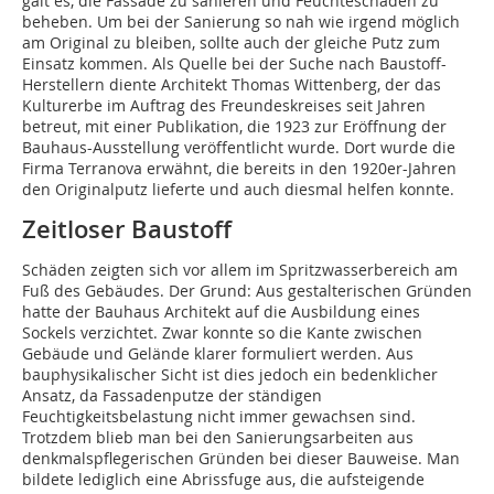
galt es, die Fassade zu sanieren und Feuchteschäden zu
beheben. Um bei der Sanierung so nah wie irgend möglich
am Original zu bleiben, sollte auch der gleiche Putz zum
Einsatz kommen. Als Quelle bei der Suche nach Baustoff-
Herstellern diente Architekt Thomas Wittenberg, der das
Kulturerbe im Auftrag des Freundeskreises seit Jahren
betreut, mit einer Publikation, die 1923 zur Eröffnung der
Bauhaus-Ausstellung veröffentlicht wurde. Dort wurde die
Firma Terranova erwähnt, die bereits in den 1920er-Jahren
den Originalputz lieferte und auch diesmal helfen konnte.
Zeitloser Baustoff
Schäden zeigten sich vor allem im Spritzwasserbereich am
Fuß des Gebäudes. Der Grund: Aus gestalterischen Gründen
hatte der Bauhaus Architekt auf die Ausbildung eines
Sockels verzichtet. Zwar konnte so die Kante zwischen
Gebäude und Gelände klarer formuliert werden. Aus
bauphysikalischer Sicht ist dies jedoch ein bedenklicher
Ansatz, da Fassadenputze der ständigen
Feuchtigkeitsbelastung nicht immer gewachsen sind.
Trotzdem blieb man bei den Sanierungsarbeiten aus
denkmalspflegerischen Gründen bei dieser Bauweise. Man
bildete lediglich eine Abrissfuge aus, die aufsteigende