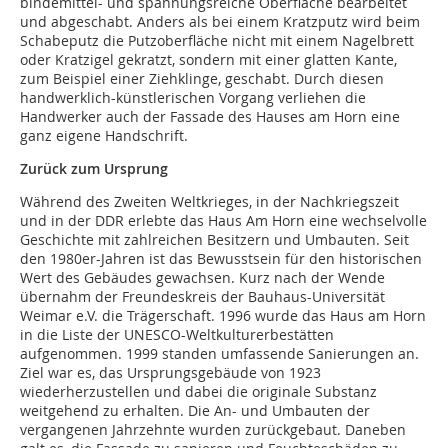
bindemittel- und spannungsreiche Oberfläche bearbeitet
und abgeschabt. Anders als bei einem Kratzputz wird beim
Schabeputz die Putzoberfläche nicht mit einem Nagelbrett
oder Kratzigel gekratzt, sondern mit einer glatten Kante,
zum Beispiel einer Ziehklinge, geschabt. Durch diesen
handwerklich-künstlerischen Vorgang verliehen die
Handwerker auch der Fassade des Hauses am Horn eine
ganz eigene Handschrift.
Zurück zum Ursprung
Während des Zweiten Weltkrieges, in der Nachkriegszeit
und in der DDR erlebte das Haus Am Horn eine wechselvolle
Geschichte mit zahlreichen Besitzern und Umbauten. Seit
den 1980er-Jahren ist das Bewusstsein für den historischen
Wert des Gebäudes gewachsen. Kurz nach der Wende
übernahm der Freundeskreis der Bauhaus-Universität
Weimar e.V. die Trägerschaft. 1996 wurde das Haus am Horn
in die Liste der UNESCO-Weltkulturerbestätten
aufgenommen. 1999 standen umfassende Sanierungen an.
Ziel war es, das Ursprungsgebäude von 1923
wiederherzustellen und dabei die originale Substanz
weitgehend zu erhalten. Die An- und Umbauten der
vergangenen Jahrzehnte wurden zurückgebaut. Daneben