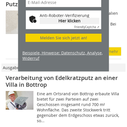
Putzen wie früher
Bauweisen, Techniken und Baumaterialien
Anti-Roboter-Verifizierung
haben sich in den vergangenen
Hier klicken
Jahrhunderten fortlaufend entwickelt. Bei
Friendly
Captcha ⇗
der Sanierung denkmalgeschützter
Fassaden stellt die Beschaffung
Melden Sie sich jetzt an!
traditioneller Putze...
mehr
Beispiele, Hinweise: Datenschutz, Analyse,
Widerruf
Ausgabe 09/2018
Verarbeitung von Edelkratzputz an einer
Villa in Bottrop
Eine am Ortsrand von Bottrop erbaute Villa
bietet für zwei Parteien auf zwei
Geschossen insgesamt rund 700 m²
Wohnfläche. Das zweite Stockwerk tritt
gegenüber dem Erdgeschoss etwas zurück,
so...