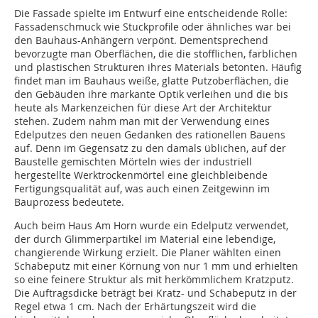
Die Fassade spielte im Entwurf eine entscheidende Rolle:
Fassadenschmuck wie Stuckprofile oder ähnliches war bei
den Bauhaus-Anhängern verpönt. Dementsprechend
bevorzugte man Oberflächen, die die stofflichen, farblichen
und plastischen Strukturen ihres Materials betonten. Häufig
findet man im Bauhaus weiße, glatte Putzoberflächen, die
den Gebäuden ihre markante Optik verleihen und die bis
heute als Markenzeichen für diese Art der Architektur
stehen. Zudem nahm man mit der Verwendung eines
Edelputzes den neuen Gedanken des rationellen Bauens
auf. Denn im Gegensatz zu den damals üblichen, auf der
Baustelle gemischten Mörteln wies der industriell
hergestellte Werktrockenmörtel eine gleichbleibende
Fertigungsqualität auf, was auch einen Zeitgewinn im
Bauprozess bedeutete.
Auch beim Haus Am Horn wurde ein Edelputz verwendet,
der durch Glimmerpartikel im Material eine lebendige,
changierende Wirkung erzielt. Die Planer wählten einen
Schabeputz mit einer Körnung von nur 1 mm und erhielten
so eine feinere Struktur als mit herkömmlichem Kratzputz.
Die Auftragsdicke beträgt bei Kratz- und Schabeputz in der
Regel etwa 1 cm. Nach der Erhärtungszeit wird die