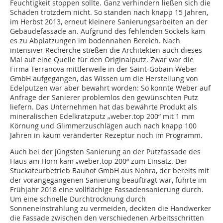
Feuchtigkeit stoppen sollte. Ganz verhindern ließen sich die
Schäden trotzdem nicht. So standen nach knapp 15 Jahren,
im Herbst 2013, erneut kleinere Sanierungsarbeiten an der
Gebäudefassade an. Aufgrund des fehlenden Sockels kam
es zu Abplatzungen im bodennahen Bereich. Nach
intensiver Recherche stießen die Architekten auch dieses
Mal auf eine Quelle für den Originalputz. Zwar war die
Firma Terranova mittlerweile in der Saint-Gobain Weber
GmbH aufgegangen, das Wissen um die Herstellung von
Edelputzen war aber bewahrt worden: So konnte Weber auf
Anfrage der Sanierer problemlos den gewünschten Putz
liefern. Das Unternehmen hat das bewährte Produkt als
mineralischen Edelkratzputz „weber.top 200“ mit 1 mm
Körnung und Glimmerzuschlägen auch nach knapp 100
Jahren in kaum veränderter Rezeptur noch im Programm.
Auch bei der jüngsten Sanierung an der Putzfassade des
Haus am Horn kam „weber.top 200“ zum Einsatz. Der
Stuckateurbetrieb Bauhof GmbH aus Nohra, der bereits mit
der vorangegangenen Sanierung beauftragt war, führte im
Frühjahr 2018 eine vollflächige Fassadensanierung durch.
Um eine schnelle Durchtrocknung durch
Sonneneinstrahlung zu vermeiden, deckten die Handwerker
die Fassade zwischen den verschiedenen Arbeitsschritten