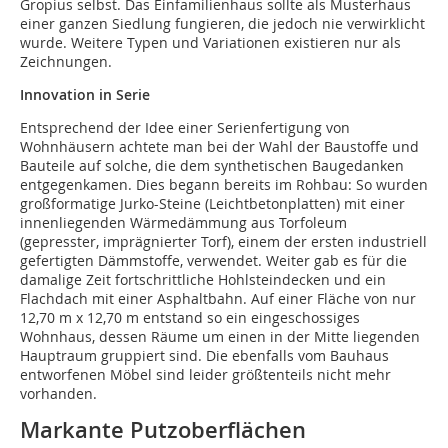
Gropius selbst. Das Einfamilienhaus sollte als Musterhaus
einer ganzen Siedlung fungieren, die jedoch nie verwirklicht
wurde. Weitere Typen und Variationen existieren nur als
Zeichnungen.
I
nnovation in Serie
Entsprechend der Idee einer Serienfertigung von
Wohnhäusern achtete man bei der Wahl der Baustoffe und
Bauteile auf solche, die dem synthetischen Baugedanken
entgegenkamen. Dies begann bereits im Rohbau: So wurden
großformatige Jurko-Steine (Leichtbetonplatten) mit einer
innenliegenden Wärmedämmung aus Torfoleum
(gepresster, imprägnierter Torf), einem der ersten industriell
gefertigten Dämmstoffe, verwendet. Weiter gab es für die
damalige Zeit fortschrittliche Hohlsteindecken und ein
Flachdach mit einer Asphaltbahn. Auf einer Fläche von nur
12,70 m x 12,70 m entstand so ein eingeschossiges
Wohnhaus, dessen Räume um einen in der Mitte liegenden
Hauptraum gruppiert sind. Die ebenfalls vom Bauhaus
entworfenen Möbel sind leider größtenteils nicht mehr
vorhanden.
Markante Putzoberflächen