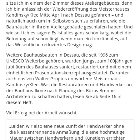
sitze ich in einem der Zimmer dieses Ateliergebäudes, denn
ich bin anlässlich der Wiedereröffnung des Meisterhauses
Kandinsky/Klee Mitte April nach Dessau gefahren – und
natürlich auch um im Selbstversuch zu erfahren, wie die
Bauhäusler in ihrem Ateliergebäude geschlafen haben. Und
wie soll ich es sagen: Es ist alles ganz schön karg, wobei die
Betonung auf schön liegt, wenn man ein funktionales, auf
das Wesentliche reduziertes Design mag.
Weitere Bauhausbauten in Dessau, die seit 1996 zum
UNESCO Welterbe gehören, wurden jüngst zum 100jährigen
Jubiläum des Bauhauses saniert, restauriert und mit einem
einheitlichen Präsentationskonzept ausgestattet. Darunter
auch das von Walter Gropius entworfene Meisterhaus
Kandinsky/Klee. Was die Restauratoren und Handwerker an
der Bauhaus-Ikone nach Planung des Büros Brenne
Architekten zu schaffen hatten, lesen Sie ab Seite 16 in
diesem Heft.
Viel Erfolg bei der Arbeit wünscht
„Bilden wir also eine neue Zunft der Handwerker ohne
die klassen­trennende Anmaßung, die eine hochmütige
Mauer zwischen Handwerkern und Künstlern errichten