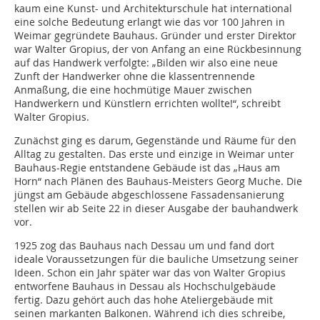
kaum eine Kunst- und Architekturschule hat international
eine solche Bedeutung erlangt wie das vor 100 Jahren in
Weimar gegründete Bauhaus. Gründer und erster Direktor
war Walter Gropius, der von Anfang an eine Rückbesinnung
auf das Handwerk verfolgte: „Bilden wir also eine neue
Zunft der Handwerker ohne die klassentrennende
Anmaßung, die eine hochmütige Mauer zwischen
Handwerkern und Künstlern errichten wollte!“, schreibt
Walter Gropius.
Zunächst ging es darum, Gegenstände und Räume für den
Alltag zu gestalten. Das erste und einzige in Weimar unter
Bauhaus-Regie entstandene Gebäude ist das „Haus am
Horn“ nach Plänen des Bauhaus-Meisters Georg Muche. Die
jüngst am Gebäude abgeschlossene Fassadensanierung
stellen wir ab Seite 22 in dieser Ausgabe der bauhandwerk
vor.
1925 zog das Bauhaus nach Dessau um und fand dort
ideale Voraussetzungen für die bauliche Umsetzung seiner
Ideen. Schon ein Jahr später war das von Walter Gropius
entworfene Bauhaus in Dessau als Hochschulgebäude
fertig. Dazu gehört auch das hohe Ateliergebäude mit
seinen markanten Balkonen. Während ich dies schreibe,