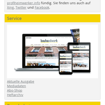
profiheimwerker.info
fündig. Sie finden uns auch auf
Xing
,
Twitter
und
Facebook
.
Service
Aktuelle Ausgabe
Mediadaten
Abo-Shop
Heftarchiv