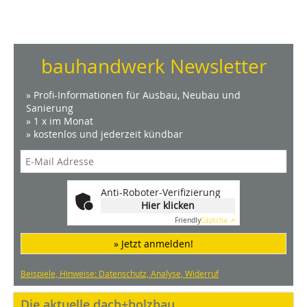
bauhandwerk Newsletter
» Profi-Informationen für Ausbau, Neubau und
Sanierung
» 1 x im Monat
» kostenlos und jederzeit kündbar
Anti-Roboter-Verifizierung
Hier klicken
Friendly
Captcha ⇗
» Jetzt anmelden!
Beispiele, Hinweise: Datenschutz, Analyse, Widerruf
Die aktuelle dach+holzbau