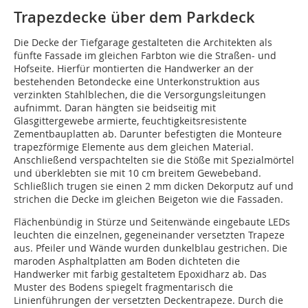
Trapezdecke über dem Parkdeck
Die Decke der Tiefgarage gestalteten die Architekten als
fünfte Fassade im gleichen Farbton wie die Straßen- und
Hofseite. Hierfür montierten die Handwerker an der
bestehenden Betondecke eine Unterkonstruktion aus
verzinkten Stahlblechen, die die Versorgungsleitungen
aufnimmt. Daran hängten sie beidseitig mit
Glasgittergewebe armierte, feuchtigkeitsresistente
Zementbauplatten ab. Darunter befestigten die Monteure
trapezförmige Elemente aus dem gleichen Material.
Anschließend verspachtelten sie die Stöße mit Spezialmörtel
und überklebten sie mit 10 cm breitem Gewebeband.
Schließlich trugen sie einen 2 mm dicken Dekorputz auf und
strichen die Decke im gleichen Beigeton wie die Fassaden.
Flächenbündig in Stürze und Seitenwände eingebaute LEDs
leuchten die einzelnen, gegeneinander versetzten Trapeze
aus. Pfeiler und Wände wurden dunkelblau gestrichen. Die
maroden Asphaltplatten am Boden dich­te­ten die
Handwerker mit farbig gestaltetem Epoxid­harz ab. Das
Muster des Bodens spiegelt fragmentarisch die
Linienführungen der versetzten Decken­trapeze. Durch die