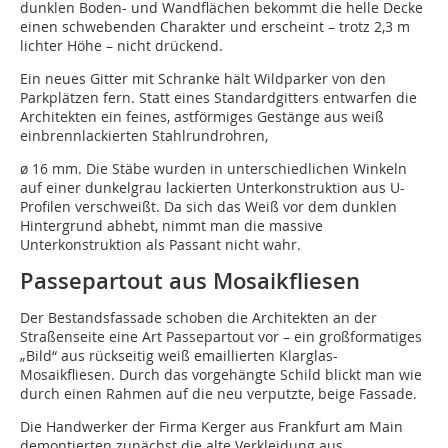
dunklen Boden- und Wandflächen bekommt die helle Decke
einen schwebenden Charakter und erscheint – trotz 2,3 m
lichter Höhe – nicht drückend.
Ein neues Gitter mit Schranke hält Wildparker von den
Parkplätzen fern. Statt eines Standardgitters entwarfen die
Architekten ein feines, astförmiges Gestänge aus weiß
einbrennlackierten Stahlrundrohren,
ø 16 mm. Die Stäbe wurden in unterschiedlichen Winkeln
auf einer dunkelgrau lackierten Unterkonstruktion aus U-
Profilen verschweißt. Da sich das Weiß vor dem dunklen
Hintergrund abhebt, nimmt man die massive
Unterkonstruktion als Passant nicht wahr.
Passepartout aus Mosaikfliesen
Der Bestandsfassade schoben die Architekten an der
Straßenseite eine Art Passepartout vor ­­– ein großformatiges
„Bild“ aus rückseitig weiß emaillierten Klarglas-
Mosaikfliesen. Durch das vorgehängte Schild blickt man wie
durch einen Rahmen auf die neu verputzte, beige Fassade.
Die Handwerker der Firma Kerger aus Frankfurt am Main
demontierten zunächst die alte Verkleidung aus