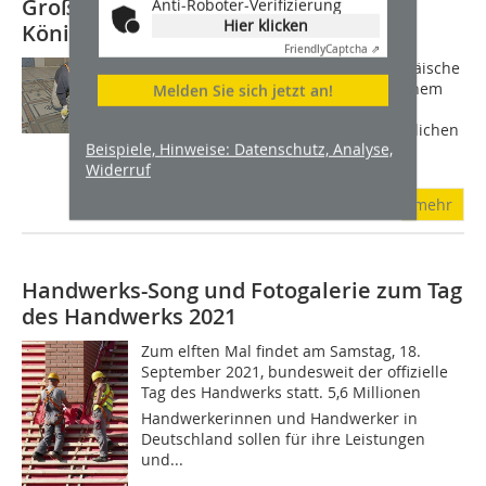
Großformatkleber für Mosaik in der
Anti-Roboter-Verifizierung
Hier klicken
Königlichen Eisenbahndirektion Cöln
Friendly
Captcha ⇗
Seit Sommer 2016 residiert die Europäische
Agentur für Flugsicherheit EASA in einem
Melden Sie sich jetzt an!
repräsentativen Gebäude am Kölner
Rheinufer. Von der ehemaligen Königlichen
Beispiele, Hinweise: Datenschutz, Analyse,
Eisenbahndirektion Co?ln sind...
Widerruf
mehr
Handwerks-Song und Fotogalerie zum Tag
des Handwerks 2021
Zum elften Mal findet am Samstag, 18.
September 2021, bundesweit der offizielle
Tag des Handwerks statt. 5,6 Millionen
Handwerkerinnen und Handwerker in
Deutschland sollen für ihre Leistungen
und...