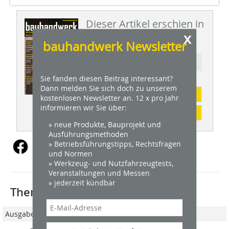
Dieser Artikel erschien in
x
BHW 10/2015
bauhandwerk Newsletter
Ressort: BAUSTELLE DES MONATS
Sie fanden diesen Beitrag interessant?
Dann melden Sie sich doch zu unserem
Abonnement
kostenlosen Newsletter an. 12 x pro Jahr
informieren wir Sie über:
Inhaltsverzeichnis
» neue Produkte, Bauprojekt und
Ausführungsmethoden
» Betriebsführungstipps, Rechtsfragen
und Normen
» Werkzeug- und Nutzfahrzeugtests,
Veranstaltungen und Messen
» jederzeit kündbar
Thematisch passende Artikel:
Ausgabe 12/2017