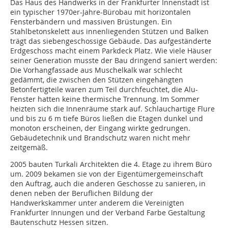
Das Haus des Handwerks in der Frankfurter Innenstadt ist
ein typischer 1970er-Jahre-Bürobau mit horizontalen
Fensterbändern und massiven Brüstungen. Ein
Stahlbetonskelett aus innenliegenden Stützen und Balken
trägt das siebengeschossige Gebäude. Das aufgeständerte
Erdgeschoss macht einem Parkdeck Platz. Wie viele Häuser
seiner Generation musste der Bau dringend saniert werden:
Die Vorhangfassade aus Muschelkalk war schlecht
gedämmt, die zwischen den Stützen eingehängten
Betonfertigteile waren zum Teil durchfeuchtet, die Alu-
Fenster hatten keine thermische Trennung. Im Sommer
heizten sich die Innenräume stark auf. Schlauchartige Flure
und bis zu 6 m tiefe Büros ließen die Etagen dunkel und
monoton erscheinen, der Eingang wirkte gedrungen.
Gebäude­tech­nik und Brandschutz waren nicht mehr
zeitgemäß.
2005 bauten Turkali Architekten die 4. Etage zu ihrem Büro
um. 2009 bekamen sie von der Eigentümergemeinschaft
den Auftrag, auch die anderen Geschosse zu sanieren, in
denen neben der Beruflichen Bildung der
Handwerkskammer unter anderem die Vereinigten
Frankfurter Innungen und der Verband Farbe Gestaltung
Bautenschutz Hessen sitzen.