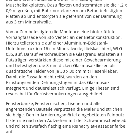
Muschelkalkplatten. Dazu flexten und stemmten sie die 1,2 x
0,9 m großen, mit Bohrmörtelankern am Beton befestigten
Platten ab und entsorgten sie getrennt von der Dämmung
aus 3 cm Mineralwolle.
Von außen befestigten die Monteure eine hinterlüftete
Vorhangfassade von Sto-Ventec an der Betonkonstruktion.
Hierzu tellerten sie auf einer Aluminium-Edelstahl-
Unterkonstruktion 16 cm Mineralwolle, fließkaschiert, WLG
035, auf. Darauf verschraubten sie Glasgranulatplatten als
Putzträger, verstärkten diese mit einer Gewebearmierung
und befestigten die 8 mm dicken Glasmosaikfliesen als
quadratische Felder von je 30 x 30 cm mit Fliesenkleber.
Damit die Fassade nicht reißt, wurden an den
Brüstungsenden Dehnungsfugen in das Glasmosaik
integriert und dauerelastisch verfugt. Einige Fliesen sind
reversibel für Gerüstverankerungen ausgebildet.
Fensterbänke, Fensternischen, Lisenen und alle
angrenzenden Bauteile verputzten die Maler und strichen
sie beige. Den in Armierungsmörtel eingebetteten Feinputz
filzten sie nach dem Aufziehen mit der Schwammscheibe ab
und rollten zweifach flächig eine Reinacrylat-Fassadenfarbe
auf.