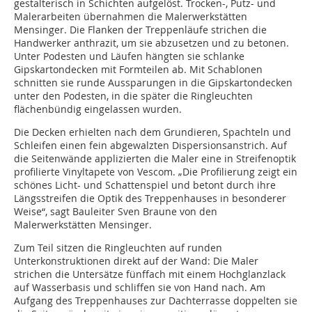
gestalterisch in Schichten aufgelöst. Trocken-, Putz- und
Malerarbeiten übernahmen die Malerwerkstätten
Mensinger. Die Flanken der Treppenläufe strichen die
Handwerker anthrazit, um sie abzusetzen und zu betonen.
Unter Podesten und Läufen hängten sie schlanke
Gipskartondecken mit Formteilen ab. Mit Schablonen
schnitten sie runde Aussparungen in die Gipskartondecken
unter den Podesten, in die später die Ringleuchten
flächenbündig eingelassen wurden.
Die Decken erhielten nach dem Grundieren, Spachteln und
Schleifen einen fein abgewalzten Dispersionsanstrich. Auf
die Seitenwände applizierten die Maler eine in Streifenoptik
profilierte Vinyltapete von Vescom. „Die Profilierung zeigt ein
schönes Licht- und Schattenspiel und betont durch ihre
Längsstreifen die Optik des Treppenhauses in besonderer
Weise“, sagt Bauleiter Sven Braune von den
Malerwerkstätten Mensinger.
Zum Teil sitzen die Ringleuchten auf runden
Unterkonstruktionen direkt auf der Wand: Die Maler
strichen die Untersätze fünffach mit einem Hochglanzlack
auf Wasserbasis und schliffen sie von Hand nach. Am
Aufgang des Treppenhauses zur Dachterrasse doppelten sie