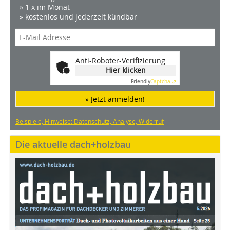
» 1 x im Monat
» kostenlos und jederzeit kündbar
Anti-Roboter-Verifizierung
Hier klicken
Friendly
Captcha ⇗
» Jetzt anmelden!
Beispiele, Hinweise: Datenschutz, Analyse, Widerruf
Die aktuelle dach+holzbau