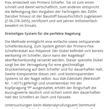
Fixx, entwickelt von Primero Schiefer. Sie ist zum einen
schnell und damit wirtschaftlich, zum anderen entspricht
die Befestigung den Vorgaben der Fachregeln des ZVDH.
Darüber hinaus ist der Baustoff bauaufsichtlich zugelassen
(Z-56.278-3455), zertifiziert und seit Jahren millionenfach
bewährt im Einsatz.
Dreiteiliges System für die perfekte Nagelung
Die Methode ermöglicht eine einfache sowie zeitsparende
Schieferdeckung. Zum System gehört der Primero-Fixx-
Schieferdübel aus Polyamid. Der Dübel befindet sich bereits
werkseitig im Schiefer, darin kann der Nagelkopf
oberflächenbündig versenkt werden. Dieser spezielle Dübel
sorgt bei der Vernagelung für eine gleichmäßige
Druckverteilung auf dem Schiefer und für dauerhaften Halt.
Zweite Komponente dieses zeit- und kostensparenden
Systems ist der Nagel selbst. Aus V4A-Edelstahl (Werkstoff-
Nr. 1.4571) gefertigt und unverkennbar mit der
Kopfprägung “P” ausgestattet, erhöht der Ringschaft die
Auszugswerte deutlich und sichert somit den dauerhaften
Halt des Schiefers an Dach und Fassade.
Untersuchungen beim Materialprüfungsamt Dortmund