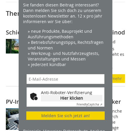
Sie fanden diesen Beitrag interessant?
Dann melden Sie sich doch zu unserem
Thematisch passende Artikel:
kostenlosen Newsletter an. 12 x pro Jahr
informieren wir Sie über:
» neue Produkte, Bauprojekt und
Schieferdach schützt historisches Kleinod
Ausführungsmethoden
Ich hab gebaut nach meinem Sinn, und
» Betriebsführungstipps, Rechtsfragen
und Normen
wem das Haus nicht gefällt, der bau es
» Werkzeug- und Nutzfahrzeugtests,
besser für sein Geld, Anno 1863. So steht es
Veranstaltungen und Messen
an einem Erker der Villa Gericke in
» jederzeit kündbar
Potsdam. Das mit vielen deko­rativen...
mehr
Anti-Roboter-Verifizierung
Hier klicken
PV-Installation nur mit Dachhandwerker
Friendly
Captcha ⇗
Der Photovoltaik(PV)-Boom hat die Branche
Melden Sie sich jetzt an!
erfasst. Allerdings ergeben sich dadurch
auch Fehlerquellen. Ein Beispiel für die
unsachgemäße Montage einer PV-Anlage