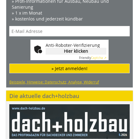
» Profi-Informationen für Ausbau, Neubau und
Sanierung
» 1 x im Monat
» kostenlos und jederzeit kündbar
Anti-Roboter-Verifizierung
Hier klicken
Friendly
Captcha ⇗
» Jetzt anmelden!
Beispiele, Hinweise: Datenschutz, Analyse, Widerruf
Die aktuelle dach+holzbau