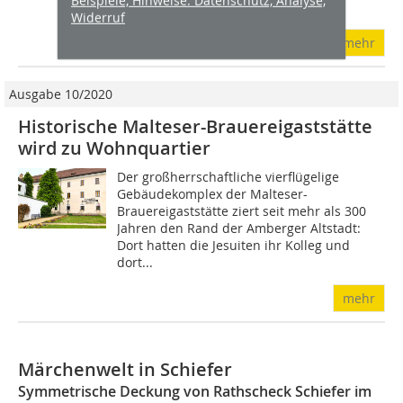
Beispiele, Hinweise: Datenschutz, Analyse,
zeigt sich bei einem Objekt in...
Widerruf
mehr
Ausgabe 10/2020
Historische Malteser-Brauereigaststätte
wird zu Wohnquartier
Der großherrschaftliche vierflügelige
Gebäudekomplex der Malteser-
Brauereigaststätte ziert seit mehr als 300
Jahren den Rand der Amberger Altstadt:
Dort hatten die Jesuiten ihr Kolleg und
dort...
mehr
Märchenwelt in Schiefer
Symmetrische Deckung von Rathscheck Schiefer im