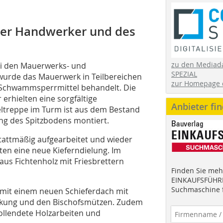
der Handwerker und des
zu den Mediad
ei den Mauerwerks- und
SPEZIAL
wurde das Mauerwerk in Teilbereichen
zur Homepage 
m Schwammsperrmittel behandelt. Die
erhielten eine sorgfältige
Anbieter fi
ltreppe im Turm ist aus dem Bestand
ng des Spitzbodens montiert.
tattmäßig aufgearbeitet und wieder
ten eine neue Kieferndielung. Im
aus Fichtenholz mit Friesbrettern
Finden Sie mehr
EINKAUFSFÜHRE
Suchmaschine f
e mit einem neuen Schieferdach mit
ckung und den Bischofsmützen. Zudem
vollendete Holzarbeiten und