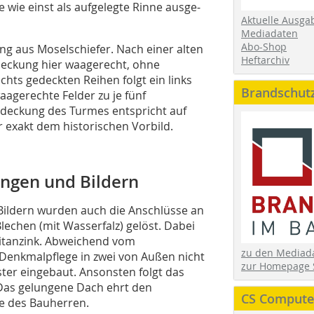
wie einst als auf­ge­legte Rinne ausge­
Aktuelle Ausga
Mediadaten
Abo-Shop
ng aus Moselschiefer. Nach einer alten
Heftarchiv
 Deckung hier waagerecht, ohne
chts gedeckten Rei­hen folgt ein links
Brandschut
aagerechte Felder zu je fünf
ldeckung des Turmes entspricht auf
 exakt dem historischen Vorbild.
ungen und Bildern
Bildern wurden auch die Anschlüsse an
lechen (mit Wasserfalz) gelöst. Dabei
itan­zink. Abweichend vom
zu den Media
 Denkmalpflege in zwei von Außen nicht
zur Homepage 
ster eingebaut. Ansonsten folgt das
Das gelungene Dach ehrt den
CS Computer
e des Bauherren.