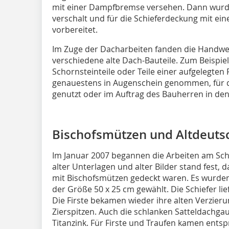
mit einer Dampf­brem­se versehen. Dann wur
verschalt und für die Schiefer­deckung mit ei
vorbereitet.
Im Zuge der Dacharbeiten fanden die Handw
verschiedene alte Dach-Bauteile. Zum Beispiel 
Schornsteinteile oder Teile einer aufge­legte
genauestens in Augenschein genommen, für
genutzt oder im Auftrag des Bauherren in de
Bischofsmützen und Altdeut
Im Januar 2007 begannen die Arbeiten am Sch
alter Unterlagen und alter Bilder stand fest,
mit Bischofsmützen gedeckt waren. Es wurden
der Größe 50 x 25 cm gewählt. Die Schiefer li
Die Firste bekamen wieder ihre al­ten Verzier
Zierspitzen. Auch die schlan­ken Satteldachgau
Titanzink. Für Firste und Trau­fen kamen ent­s