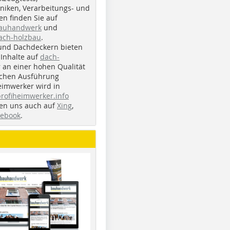
iken, Verarbeitungs- und
n finden Sie auf
bauhandwerk
und
ach-holzbau
.
und Dachdeckern bieten
Inhalte auf
dach-
r an einer hohen Qualität
ichen Ausführung
eimwerker wird in
profiheimwerker.info
nden uns auch auf
Xing
,
cebook
.