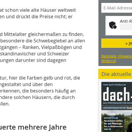
hat schon viele alte Häuser weltweit
en und drückt die Preise nicht; er
Anti-R
d Mittelalter gleichermaßen zu finden.
sbesondere die Schwebegiebel an allen
» J
rtgängen – Ranken, Vielpaßbögen und
 skandinavischer und Schweizer
Beispiele, Hinweis
üstungen darunter sind dagegen
Widerruf
Die aktuell
tur, hier die Farben gelb und rot, die
ngestaltet und über den
 erkennen, die besonders häufig an
ondere solchen Häusern, die durch
llen.
uerte mehrere Jahre