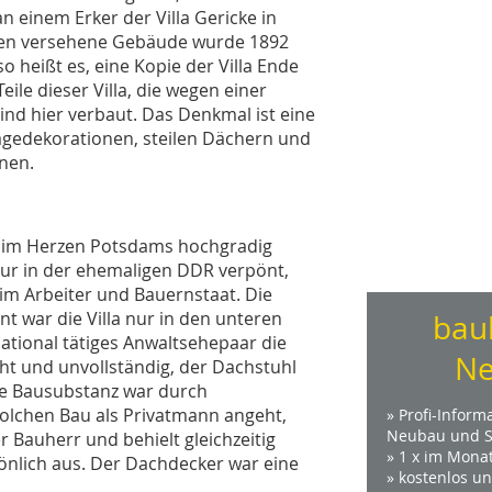
an einem Erker der Villa Gericke in
nten versehene Gebäude wurde 1892
so heißt es, eine Kopie der Villa Ende
eile dieser Villa, die wegen einer
nd hier verbaut. Das Denkmal ist eine
ägedekorationen, steilen Dächern und
nen.
k im Herzen Potsdams hochgradig
tur in der ehemaligen DDR verpönt,
 im Arbeiter und Bauernstaat. Die
 war die Villa nur in den unteren
bau
ational tätiges Anwaltsehepaar die
Ne
cht und unvollständig, der Dachstuhl
die Bausub­stanz war durch
olchen Bau als Privatmann angeht,
» Profi-Inform
Neubau und S
r Bauherr und behielt gleichzeitig
» 1 x im Mona
önlich aus. Der Dachdecker war eine
» kostenlos u