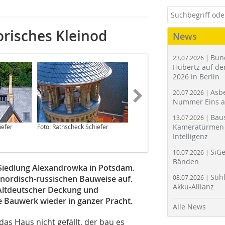
orisches Kleinod
News
Bun
23.07.2026 |
Hubertz auf der
2026 in Berlin
Asbe
20.07.2026 |
Nummer Eins 
Bau
13.07.2026 |
Kameratürmen 
iefer
Foto: Rathscheck Schiefer
Fotos: Rathscheck Schiefer
Intelligenz
SiGe
10.07.2026 |
Bänden
n Siedlung Alexandrowka in Potsdam.
Stih
er nordisch-russischen Bauweise auf.
08.07.2026 |
Akku-Allianz
lt­deut­scher Deckung und
­te Bauwerk wieder in ganzer Pracht.
Alle News
s Haus nicht gefällt, der bau es