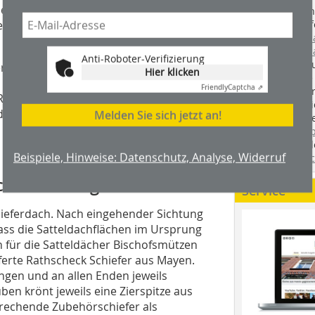
de das gesamte Dach wieder komplett
Handwerkstechn
Montageabläufe
ner diffusionsoffenen Vordeckung
youtube.com/
youtube.com/d
Anti-Roboter-Verifizierung
Zimmerleuten 
erker auf dem Dachboden
Hier klicken
wir spannende 
alte Firstverzierungen,
Friendly
Captcha ⇗
holzbau.de
, de
n Rinne. Sie wurden vom Bauherren
der handwerkl
 die anste­henden Baumaßnahmen
Melden Sie sich jetzt an!
interessierte H
n benötigten Stückzahlen nachgebaut
unserem Blog
fündig. Sie fi
Beispiele, Hinweise: Datenschutz, Analyse, Widerruf
Twitter
und
Fa
sche Deckung
Service
ieferdach. Nach einge­hender Sichtung
 dass die Satteldachflächen im Ursprung
 für die Satteldächer Bischofsmützen
eferte Rathscheck Schiefer aus Mayen.
ungen und an allen Enden jeweils
ben krönt jeweils eine Zierspitze aus
pre­chen­de Zubehörschiefer als