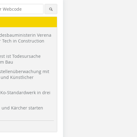
desbauministerin Verena
 Tech in Construction
st ist Todesursache
am Bau
stellenüberwachung mit
und Künstlicher
Fotos: Zimmerei Schmiechen &
Foto: Zimmerei Schmiechen &
Grüber
Grüber
Ko-Standardwerk in drei
l und Kärcher starten