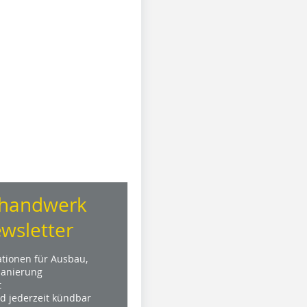
handwerk
wsletter
ationen für Ausbau,
anierung
t
nd jederzeit kündbar