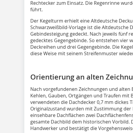
Rechtecker zum Einsatz. Die Regenrinne wurde 
führt.
Der Kegelturm erhielt eine Altdeut­sche Decku
Schwarz­weißbild-Vorlage ist die Altdeutsche
Gebinde­stei­gung gedeckt. Nach jeweils fünf re
gedecktes Gegenge­bin­de. So entstehen vier w
Deckreihen und drei Gegen­ge­binde. Die Kege
diese Weise mit seinem Streifenmuster wieder
Orientierung an alten Zeichn
Nach vorgefun­denen Zeichnungen und alten 
Kehlen, Gauben, Ortgän­gen und Traufen mit B
verwende­ten die Dachdecker 0,7 mm dickes T
Originalzustand wurden mit Zu­stim­mung der
einsehbare Dachflächen zwei Dachflä­chen­fen
gesamte Dachbild dem historischen Vorbild. 
Handwerker und bestätigt die Vorgehensweis