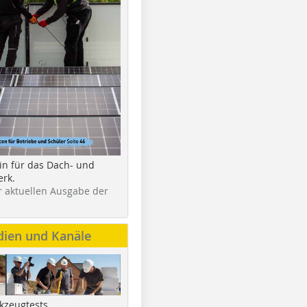
in für das Dach- und
rk.
r aktuellen Ausgabe der
dien und Kanäle
kzeugtests,