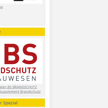
be
z
daten BS BRANDSCHUTZ
Supplement Brandschutz
 Spezial