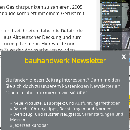
hen Gesichtspunkten zu sanieren. 2005
ebäude komplett mit einem Gerüst mit
 und zeich­neten dabei die Details des
l aus Altdeut­scher Deckung und zum
e Turmspitze mehr. Hier wurde nur
Im Zuge der Abrissarbeiten wurden
x
, Kehlen und Giebeln festgestellt.
bauhandwerk Newsletter
he Giebeldreiecke und restaurierten
Das Profimagaz
rsetzt oder vollkommen zerstörte
Holzbauhandwe
Sie fanden diesen Beitrag interessant? Dann melden
algetreu wiederhergestellt.
Hier geht es zu
Sie sich doch zu unserem kostenlosen Newsletter an.
dach+holzbau.
12 x pro Jahr informieren wir Sie über:
Weitere Me
e erneuert werden
» neue Produkte, Bauprojekt und Ausführungsmethoden
» Betriebsführungstipps, Rechtsfragen und Normen
» Werkzeug- und Nutzfahrzeugtests, Veranstaltungen und
das Holztrag­werk untersucht. Die
Messen
den. Der Turm erhielt wieder ein
» jederzeit kündbar
 den 14er-Sparren gedämmt und innen
Videos von Wer