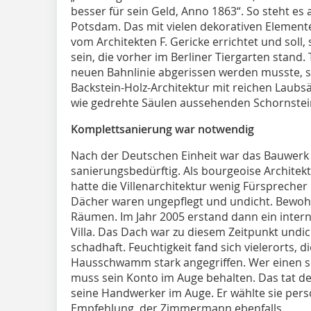
besser für sein Geld, Anno 1863“. So steht es 
Potsdam. Das mit vielen deko­rativen Eleme
vom Architekten F. Gericke errichtet und soll, 
sein, die vorher im Berliner Tiergarten stand. T
neuen Bahnlinie abgerissen werden musste, si
Backstein-Holz-Architektur mit reichen Laubs
wie gedrehte Säulen aussehenden Schornstei
Komplettsanie­rung war notwendig
Nach der Deutschen Einheit war das Bauwer
sanierungsbedürftig. Als bourgeoise Architek
hatte die Villenarchitektur wenig Für­sprecher
Dächer waren ungepflegt und undicht. Bewohnt
Räu­men. Im Jahr 2005 erstand dann ein intern
Villa. Das Dach war zu diesem Zeitpunkt undi
schadhaft. Feuchtigkeit fand sich vielerorts, 
Hausschwamm stark angegriffen. Wer einen s
muss sein Konto im Auge behal­ten. Das tat de
seine Handwerker im Auge. Er wählte sie pers
Empfehlung, der Zimmermann ebenfalls.