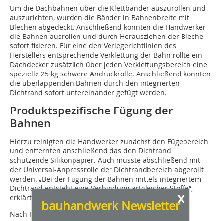
Um die Dachbahnen über die Klettbänder auszurollen und
auszurichten, wurden die Bänder in Bahnenbreite mit
Blechen abgedeckt. Anschließend konnten die Handwerker
die Bahnen ausrollen und durch Herausziehen der Bleche
sofort fixieren. Für eine den Verlegerichtlinien des
Herstellers entsprechende Verklettung der Bahn rollte ein
Dachdecker zusätzlich über jeden Verklettungsbereich eine
spezielle 25 kg schwere Andrückrolle. Anschließend konnten
die überlappenden Bahnen durch den integrierten
Dichtrand sofort untereinander gefügt werden.
Produktspezifische Fügung der
Bahnen
Hierzu reinigten die Handwerker zunächst den Fügebereich
und entfernten anschließend das den Dichtrand
schützende Silikonpapier. Auch musste abschließend mit
der Universal-Anpressrolle der Dicht­rand­bereich abgerollt
werden. „Bei der Fügung der Bahnen mittels integriertem
Dichtrand entsteht eine Verbindung artgleicher Stoffe“,
x
erklärt Dachdeckermeister Elmar Stoll.
bauhandwerk Newsletter
Nach Fertigstellung der gesamten Dachfläche und der