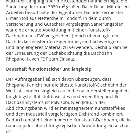
Nach der Einigung über die Kostenübernahme erfolgte die
2
Sanierung der rund 3650 m
großen Dachfläche. Mit diesen
Arbeiten beauftragte der Eigentümer Dachdeckermeister
Elmar Stoll aus Nettersheim-Tondorf. In dem durch
Versicherung und Gutachter vorgelegten Sanierungsplan
war eine erneute Abdichtung mit einer Kunststoff-
Dachbahn aus PVC vorgesehen. Jedoch überzeugte der
Dachdeckermeister den Eigentümer, ein hochwertigeres
und langlebigeres Material zu verwenden. Deshalb kam bei
der Erneuerung der Dachabdichtung die Dachbahn
Rhepanol fk von FDT zum Einsatz.
Dauerhaft funktionssicher und langlebig
Der Auftraggeber ließ sich davon überzeugen, dass
Rhepanol fk nicht nur die älteste Kunststoff-Dachbahn der
Welt ist, sondern zugleich auch die nach Herstellerangaben
langlebigste. Rohstoffbasis des modernen Rhepanol fk-
Dachbahnsystems ist Polyisobutylen (PIB). In der
Abdichtungsbahn wird er mit integriertem Kunststoffvlies
und dem industriell vorgefertigten Dichtrand kombiniert.
Dadurch entsteht eine moderne Kunststoff-Dachbahn, die in
nahezu jeder abdichtungstypischen Anwendung einsetzbar
ist