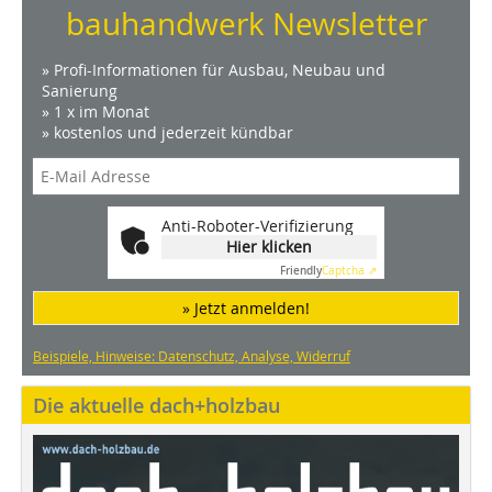
bauhandwerk Newsletter
» Profi-Informationen für Ausbau, Neubau und
Sanierung
» 1 x im Monat
» kostenlos und jederzeit kündbar
Anti-Roboter-Verifizierung
Hier klicken
Friendly
Captcha ⇗
» Jetzt anmelden!
Beispiele, Hinweise: Datenschutz, Analyse, Widerruf
Die aktuelle dach+holzbau