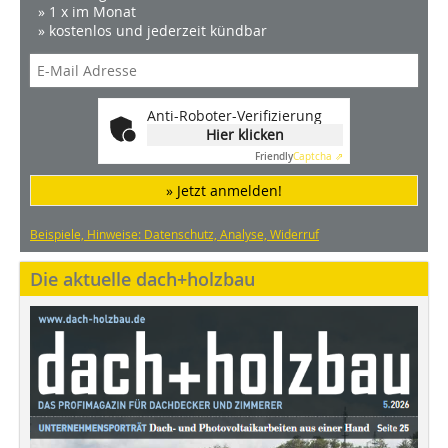
» 1 x im Monat
» kostenlos und jederzeit kündbar
Anti-Roboter-Verifizierung
Hier klicken
Friendly
Captcha ⇗
» Jetzt anmelden!
Beispiele, Hinweise: Datenschutz, Analyse, Widerruf
Die aktuelle dach+holzbau