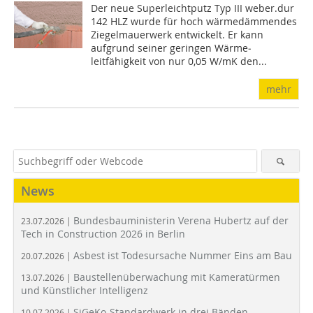
Der neue Superleichtputz Typ III weber.dur
142 HLZ wurde für hoch wärme­däm­men­des
Ziegelmauerwerk entwickelt. Er kann
aufgrund seiner geringen Wär­me­
leitfähigkeit von nur 0,05 W/mK den...
mehr
News
Bundesbauministerin Verena Hubertz auf der
23.07.2026 |
Tech in Construction 2026 in Berlin
Asbest ist Todesursache Nummer Eins am Bau
20.07.2026 |
Baustellenüberwachung mit Kameratürmen
13.07.2026 |
und Künstlicher Intelligenz
SiGeKo-Standardwerk in drei Bänden
10.07.2026 |