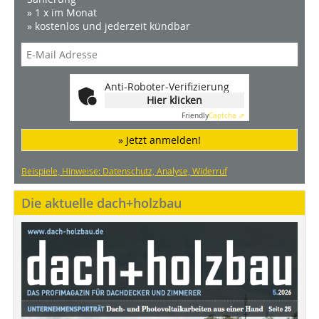
» 1 x im Monat
» kostenlos und jederzeit kündbar
Anti-Roboter-Verifizierung
Hier klicken
Friendly
Captcha ⇗
» Jetzt anmelden!
Beispiele, Hinweise: Datenschutz, Analyse, Widerruf
Die aktuelle dach+holzbau