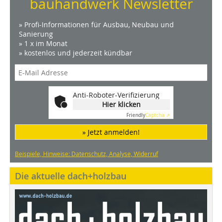
bauhandwerk Newsletter
» Profi-Informationen für Ausbau, Neubau und
Sanierung
» 1 x im Monat
» kostenlos und jederzeit kündbar
Anti-Roboter-Verifizierung
Hier klicken
Friendly
Captcha ⇗
» Jetzt anmelden!
Beispiele, Hinweise: Datenschutz, Analyse, Widerruf
Die aktuelle dach+holzbau