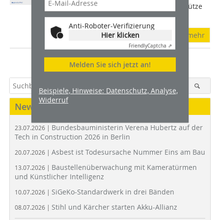
erweist sich damit einmal mehr als Stütze
der Gesamtwirtschaft. Geholfen hat...
Anti-Roboter-Verifizierung
Hier klicken
mehr
Friendly
Captcha ⇗
Melden Sie sich jetzt an!
Beispiele, Hinweise: Datenschutz, Analyse,
Widerruf
News
Bundesbauministerin Verena Hubertz auf der
23.07.2026 |
Tech in Construction 2026 in Berlin
Asbest ist Todesursache Nummer Eins am Bau
20.07.2026 |
Baustellenüberwachung mit Kameratürmen
13.07.2026 |
und Künstlicher Intelligenz
SiGeKo-Standardwerk in drei Bänden
10.07.2026 |
Stihl und Kärcher starten Akku-Allianz
08.07.2026 |