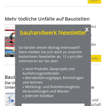
mehr
Mehr tödliche Unfälle auf Baustellen
Von Michaela Podschun Die Unfall-Bilanz
x
der Berufsgenossenschaft der
bauhandwerk Newsletter
Bauwirtschaft (BG Bau) zeigt Licht und
Schatten: Im Jahr 2020 gab es weniger
Arbeitsunfälle als 2019. Allerdings ist die
Sie fanden diesen Beitrag interessant?
Zahl der...
Dann melden Sie sich doch zu unserem
kostenlosen Newsletter an. 12 x pro Jahr
mehr
informieren wir Sie über:
» neue Produkte, Bauprojekt und
Ausführungsmethoden
Bauindustrie trotzt der Corona-Krise
» Betriebsführungstipps, Rechtsfragen
und Normen
Die Umsätze steigen um 5,9 Prozent und die
» Werkzeug- und Nutzfahrzeugtests,
Unternehmen schaffen 22.500 neue Arbeitsplätze
Veranstaltungen und Messen
Die Bauunternehmen haben es 2020
» jederzeit kündbar
geschafft, der Corona-Krise zu trotzen und
ihre Umsätze zu erhöhen. Die Bauwirtschaft