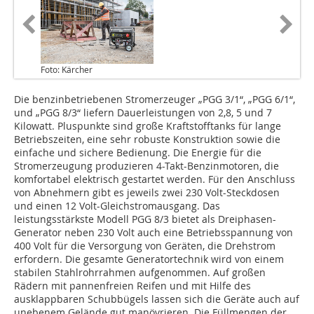
Foto: Kärcher
Die benzinbetriebenen Stromerzeuger „PGG 3/1“, „PGG 6/1“,
und „PGG 8/3“ liefern Dauerleistungen von 2,8, 5 und 7
Kilowatt. Pluspunkte sind große Kraftstofftanks für lange
Betriebszeiten, eine sehr robuste Konstruktion sowie die
einfache und sichere Bedienung. Die Energie für die
Stromerzeugung produzieren 4-Takt-Benzinmotoren, die
komfortabel elektrisch gestartet werden. Für den Anschluss
von Abnehmern gibt es jeweils zwei 230 Volt-Steckdosen
und einen 12 Volt-Gleichstromausgang. Das
leistungsstärkste Modell PGG 8/3 bietet als Dreiphasen-
Generator neben 230 Volt auch eine Betriebsspannung von
400 Volt für die Versorgung von Geräten, die Drehstrom
erfordern. Die gesamte Generatortechnik wird von einem
stabilen Stahlrohrrahmen aufgenommen. Auf großen
Rädern mit pannenfreien Reifen und mit Hilfe des
ausklappbaren Schubbügels lassen sich die Geräte auch auf
unebenem Gelände gut manövrieren. Die Füllmengen der