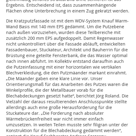
Ergebnis. Entscheidend ist, dass zusammenhängende
Flächen ohne Unterbrechung in einem Zug gekratzt werden.
Die Kratzputzfassade ist mit dem WDV-System Knauf Warm-
Wand Basis mit 140 mm EPS gedämmt. Um die Putzebene
nach außen vorzuziehen, wurden diese Teilbereiche mit
zusätzlich 200 mm EPS aufgedoppelt. Damit Regenwasser
nicht unkontrolliert über die Fassade abläuft, entwickelten
Fassadenbauer, Stuckateur, Architekt und Bauherrin für die
Brüstung eine geteilte Fensterbank, die das Wasser optimal
nach innen abführt. Im Kollektiv entstand daraufhin auch
die Putzeinfassung mit einer horizontalen wie vertikalen
Blechverkleidung, die den Putzmäander markant einrahmt.
„Die Mäander gaben eine klare Linie vor. Unser
Orientierungsmaß für das Anarbeiten des Putzes waren die
Winkelprofile, die der Metallbauer vorab für die
Blechabdeckungen gesetzt hatte“, berichtet Jörg Roland. Die
Vielzahl der daraus resultierenden Anschlusspunkte stellte
allerdings auch eine große Herausforderung für die
Stuckateure dar. „Die Forderung nach absoluter
Wärmebrückenfreiheit war nicht immer einfach
umzusetzen. In weiten Teilen musste sehr filigran unter der
Konstruktion für die Blechabdeckung gedämmt werden“,