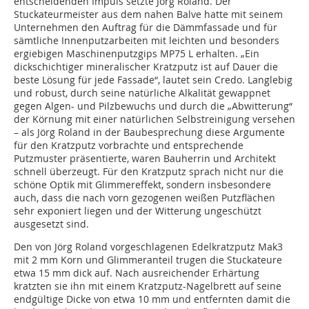
entscheidenden Impuls setzte Jörg Roland. Der
Stuckateurmeister aus dem nahen Balve hatte mit seinem
Unternehmen den Auftrag für die Dämmfassade und für
sämtliche Innenputzarbeiten mit leichten und besonders
ergiebigen Maschinenputzgips MP75 L erhalten. „Ein
dickschichtiger mineralischer Kratzputz ist auf Dauer die
beste Lösung für jede Fassade“, lautet sein Credo. Langlebig
und robust, durch seine natürliche Alkalität gewappnet
gegen Algen- und Pilzbewuchs und durch die „Abwitterung“
der Körnung mit einer natürlichen Selbstreinigung versehen
– als Jörg Roland in der Baubesprechung diese Argumente
für den Kratzputz vorbrachte und entsprechende
Putzmuster präsentierte, waren Bauherrin und Architekt
schnell überzeugt. Für den Kratzputz sprach nicht nur die
schöne Optik mit Glimmereffekt, sondern insbesondere
auch, dass die nach vorn gezogenen weißen Putzflächen
sehr exponiert liegen und der Witterung ungeschützt
ausgesetzt sind.
Den von Jörg Roland vorgeschlagenen Edelkratzputz Mak3
mit 2 mm Korn und Glimmeranteil trugen die Stuckateure
etwa 15 mm dick auf. Nach ausreichender Erhärtung
kratzten sie ihn mit einem Kratzputz-Nagelbrett auf seine
endgültige Dicke von etwa 10 mm und entfernten damit die