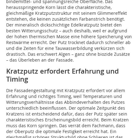
bindemittel- und spannungsreiche Oberfläche. Das
herausspringende Korn lässt die charakteristische,
gleichmäßige Kratzputzstruktur mit seinem Glimmereffekt
entstehen, die keinen zusätzlichen Farbanstrich benötigt.
Der mineralisch dickschichtige Edelkratzputz bietet den
besten Witterungsschutz – auch deshalb, weil er aufgrund
der hohen thermischen Masse eine höhere Speicherung von
Restwärme erreicht. Der Putz trocknet dadurch schneller ab
und die Zeiten für eine Tauwasserbildung verkürzen sich
drastisch. Das erschwert Algen – ganz ohne biozide Zusätze
– das Überleben an der Fassade.
Kratzputz erfordert Erfahrung und
Timing
Die Fassadengestaltung mit Kratzputz erfordert vor allem
Erfahrung und richtiges Timing, weil Temperaturen und
Witterungsverhältnisse das Abbindeverhalten des Putzes
unterschiedlich beeinflussen. Der optimale Zeitpunkt des
Kratzens ist entscheidend dafür, dass der Putz später sein
charakteristisches Erscheinungsbild erreicht. Beim Kratzen
muss das Korn springen. Das verrät dem Fachmann, dass
der Oberputz die optimale Festigkeit erreicht hat. Ein
gleichmäßig schönes Strukturbild ohne Schlieren ist das