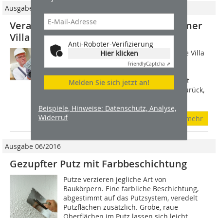
Ausgabe 09/2018
Verarbeitung von Edelkratzputz an einer
Villa in Bottrop
Anti-Roboter-Verifizierung
Eine am Ortsrand von Bottrop erbaute Villa
Hier klicken
bietet für zwei Parteien auf zwei
Friendly
Captcha ⇗
Geschossen insgesamt rund 700 m²
Wohnfläche. Das zweite Stockwerk tritt
Melden Sie sich jetzt an!
gegenüber dem Erdgeschoss etwas zurück,
so...
Beispiele, Hinweise: Datenschutz, Analyse,
Widerruf
mehr
Ausgabe 06/2016
Gezupfter Putz mit Farbbeschichtung
Putze verzieren jegliche Art von
Baukörpern. Eine farbliche Beschichtung,
abgestimmt auf das Putzsystem, veredelt
Putzflächen zusätzlich. Grobe, raue
Oberflächen im Putz lassen sich leicht...