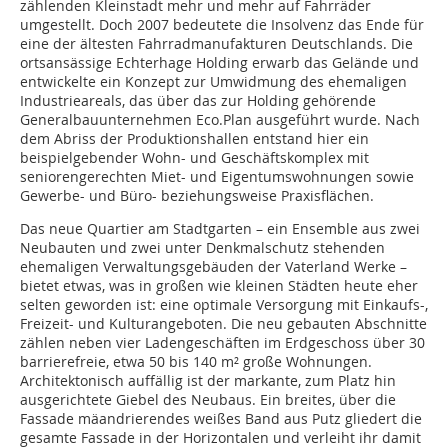
zählenden Kleinstadt mehr und mehr auf Fahrräder
umgestellt. Doch 2007 bedeutete die Insolvenz das Ende für
eine der ältesten Fahrradmanufakturen Deutschlands. Die
ortsansässige Echterhage Holding erwarb das Gelände und
entwickelte ein Konzept zur Umwidmung des ehemaligen
Industrieareals, das über das zur Holding gehörende
Generalbauunternehmen Eco.Plan ausgeführt wurde. Nach
dem Abriss der Produktionshallen entstand hier ein
beispielgebender Wohn- und Geschäftskomplex mit
seniorengerechten Miet- und Eigentumswohnungen sowie
Gewerbe- und Büro- beziehungsweise Praxisflächen.
Das neue Quartier am Stadtgarten – ein Ensemble aus zwei
Neubauten und zwei unter Denkmalschutz stehenden
ehemaligen Verwaltungsgebäuden der Vaterland Werke –
bietet etwas, was in großen wie kleinen Städten heute eher
selten geworden ist: eine optimale Versorgung mit Einkaufs-,
Freizeit- und Kulturangeboten. Die neu gebauten Abschnitte
zählen neben vier Ladengeschäften im Erdgeschoss über 30
barrierefreie, etwa 50 bis 140 m² große Wohnungen.
Architektonisch auffällig ist der markante, zum Platz hin
ausgerichtete Giebel des Neubaus. Ein breites, über die
Fassade mäandrierendes weißes Band aus Putz gliedert die
gesamte Fassade in der Horizontalen und verleiht ihr damit