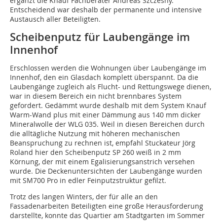
ergänzt die Knauf Fachberater Andreas Szczesny.
Entscheidend war deshalb der permanente und intensive
Austausch aller Beteiligten.
Scheibenputz für Laubengänge im
Innenhof
Erschlossen werden die Wohnungen über Laubengänge im
Innenhof, den ein Glasdach komplett überspannt. Da die
Laubengänge zugleich als Flucht- und Rettungswege dienen,
war in diesem Bereich ein nicht brennbares System
gefordert. Gedämmt wurde deshalb mit dem System Knauf
Warm-Wand plus mit einer Dämmung aus 140 mm dicker
Mineralwolle der WLG 035. Weil in diesen Bereichen durch
die alltägliche Nutzung mit höheren mechanischen
Beanspruchung zu rechnen ist, empfahl Stuckateur Jörg
Roland hier den Scheibenputz SP 260 weiß in 2 mm
Körnung, der mit einem Egalisierungsanstrich versehen
wurde. Die Deckenuntersichten der Laubengänge wurden
mit SM700 Pro in edler Feinputzstruktur gefilzt.
Trotz des langen Winters, der für alle an den
Fassadenarbeiten Beteiligten eine große Herausforderung
darstellte, konnte das Quartier am Stadtgarten im Sommer