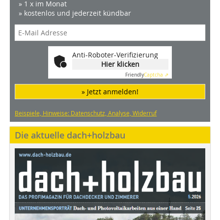
» 1 x im Monat
» kostenlos und jederzeit kündbar
Anti-Roboter-Verifizierung
Hier klicken
Friendly
Captcha ⇗
» Jetzt anmelden!
Beispiele, Hinweise: Datenschutz, Analyse, Widerruf
Die aktuelle dach+holzbau