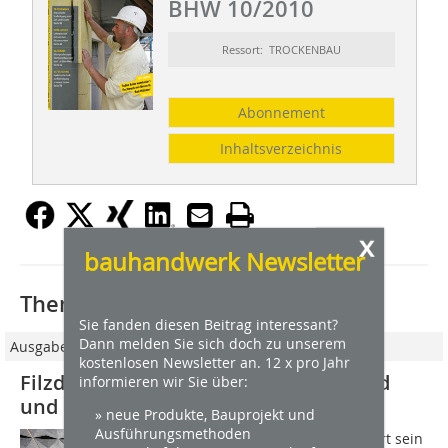
BHW 10/2010
Ressort: TROCKENBAU
Abonnement
Inhaltsverzeichnis
x
bauhandwerk Newsletter
Thematisch passende Artikel:
Sie fanden diesen Beitrag interessant?
Dann melden Sie sich doch zu unserem
Ausgabe 06/2021
kostenlosen Newsletter an. 12 x pro Jahr
Filzdeckensystem "Origami" für Wand
informieren wir Sie über:
und Decke
» neue Produkte, Bauprojekt und
Ausführungsmethoden
Hunter Douglas Architectural erweitert sein