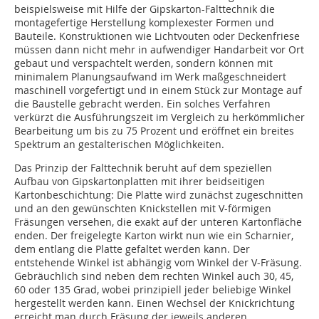
beispielsweise mit Hilfe der Gipskarton-Falttechnik die
montagefertige Herstellung komplexester Formen und
Bauteile. Konstruktionen wie Lichtvouten oder Deckenfriese
müssen dann nicht mehr in aufwendiger Handarbeit vor Ort
gebaut und verspachtelt werden, sondern können mit
minimalem Planungsaufwand im Werk maßgeschneidert
maschinell vorgefertigt und in einem Stück zur Montage auf
die Baustelle gebracht werden. Ein solches Verfahren
verkürzt die Ausführungszeit im Vergleich zu herkömmlicher
Bearbeitung um bis zu 75 Prozent und eröffnet ein breites
Spektrum an gestalterischen Möglichkeiten.
Das Prinzip der Falttechnik beruht auf dem speziellen
Aufbau von Gipskartonplatten mit ihrer beidseitigen
Kartonbeschichtung: Die Platte wird zunächst zugeschnitten
und an den gewünschten Knickstellen mit V-förmigen
Fräsungen versehen, die exakt auf der unteren Kartonfläche
enden. Der freigelegte Karton wirkt nun wie ein Scharnier,
dem entlang die Platte gefaltet werden kann. Der
entstehende Winkel ist abhängig vom Winkel der V-Fräsung.
Gebräuchlich sind neben dem rechten Winkel auch 30, 45,
60 oder 135 Grad, wobei prinzipiell jeder beliebige Winkel
hergestellt werden kann. Einen Wechsel der Knickrichtung
erreicht man durch Fräsung der jeweils anderen