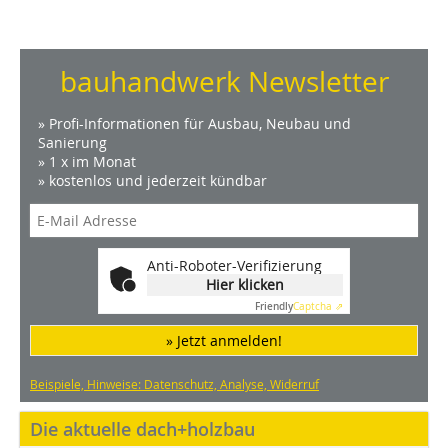
bauhandwerk Newsletter
» Profi-Informationen für Ausbau, Neubau und
Sanierung
» 1 x im Monat
» kostenlos und jederzeit kündbar
Anti-Roboter-Verifizierung
Hier klicken
Friendly
Captcha ⇗
» Jetzt anmelden!
Beispiele, Hinweise: Datenschutz, Analyse, Widerruf
Die aktuelle dach+holzbau