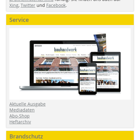
Xing
,
Twitter
und
Facebook
.
Service
Aktuelle Ausgabe
Mediadaten
Abo-Shop
Heftarchiv
Brandschutz