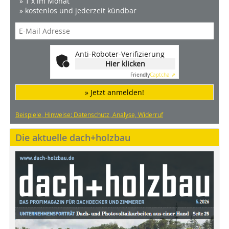
» 1 x im Monat
» kostenlos und jederzeit kündbar
Anti-Roboter-Verifizierung
Hier klicken
Friendly
Captcha ⇗
» Jetzt anmelden!
Beispiele, Hinweise: Datenschutz, Analyse, Widerruf
Die aktuelle dach+holzbau