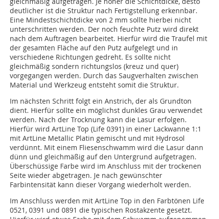
gleichmäßig aufgetragen. Je höher die Schichtdicke, desto
deutlicher ist die Struktur nach Fertigstellung erkennbar.
Eine Mindestschichtdicke von 2 mm sollte hierbei nicht
unterschritten werden. Der noch feuchte Putz wird direkt
nach dem Auftragen bearbeitet. Hierfür wird die Traufel mit
der gesamten Fläche auf den Putz aufgelegt und in
verschiedene Richtungen gedreht. Es sollte nicht
gleichmäßig sondern richtungslos (kreuz und quer)
vorgegangen werden. Durch das Saugverhalten zwischen
Material und Werkzeug entsteht somit die Struktur.
Im nächsten Schritt folgt ein Anstrich, der als Grundton
dient. Hierfür sollte ein möglichst dunkles Grau verwendet
werden. Nach der Trocknung kann die Lasur erfolgen.
Hierfür wird ArtLine Top (Life 0391) in einer Lackwanne 1:1
mit ArtLine Metallic Platin gemischt und mit Hydrosol
verdünnt. Mit einem Fliesenschwamm wird die Lasur dann
dünn und gleichmäßig auf den Untergrund aufgetragen.
Überschüssige Farbe wird im Anschluss mit der trockenen
Seite wieder abgetragen. Je nach gewünschter
Farbintensität kann dieser Vorgang wiederholt werden.
Im Anschluss werden mit ArtLine Top in den Farbtönen Life
0521, 0391 und 0891 die typischen Rostakzente gesetzt.