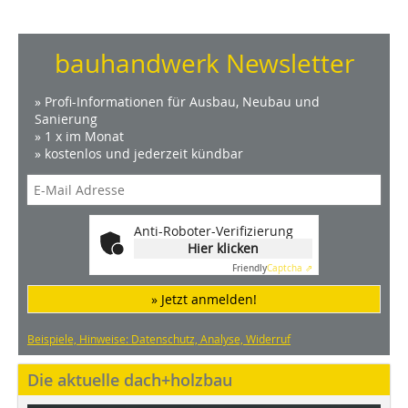
bauhandwerk Newsletter
» Profi-Informationen für Ausbau, Neubau und
Sanierung
» 1 x im Monat
» kostenlos und jederzeit kündbar
Anti-Roboter-Verifizierung
Hier klicken
Friendly
Captcha ⇗
» Jetzt anmelden!
Beispiele, Hinweise: Datenschutz, Analyse, Widerruf
Die aktuelle dach+holzbau