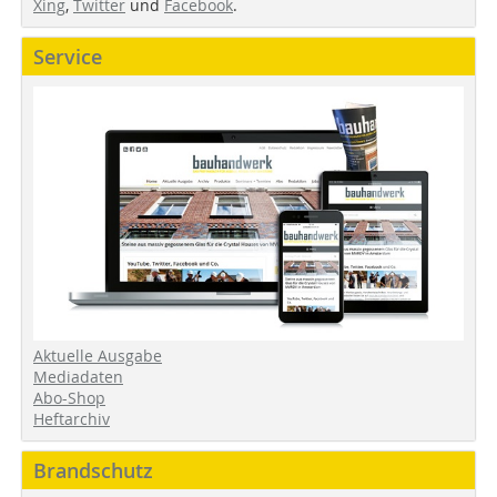
Xing
,
Twitter
und
Facebook
.
Service
Aktuelle Ausgabe
Mediadaten
Abo-Shop
Heftarchiv
Brandschutz