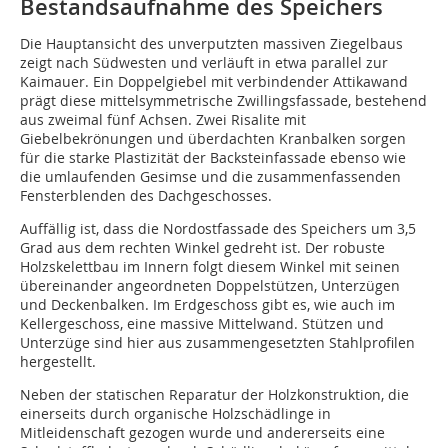
Bestandsaufnahme des Speichers
Die Hauptansicht des unverputzten massiven Ziegelbaus
zeigt nach Südwesten und verläuft in etwa parallel zur
Kaimauer. Ein Doppelgiebel mit verbindender Attikawand
prägt diese mittelsymmetrische Zwillingsfassade, bestehend
aus zweimal fünf Achsen. Zwei Risalite mit
Giebelbekrönungen und überdachten Kranbalken sorgen
für die starke Plastizität der Backsteinfassade ebenso wie
die umlaufenden Gesimse und die zusammenfassenden
Fensterblenden des Dachgeschosses.
Auffällig ist, dass die Nordostfassade des Speichers um 3,5
Grad aus dem rechten Winkel gedreht ist. Der robuste
Holzskelettbau im Innern folgt diesem Winkel mit seinen
übereinander angeordneten Doppelstützen, Unterzügen
und Deckenbalken. Im Erdgeschoss gibt es, wie auch im
Kellergeschoss, eine massive Mittelwand. Stützen und
Unterzüge sind hier aus zusammengesetzten Stahlprofilen
hergestellt.
Neben der statischen Reparatur der Holzkonstruktion, die
einerseits durch organische Holzschädlinge in
Mitleidenschaft gezogen wurde und andererseits eine