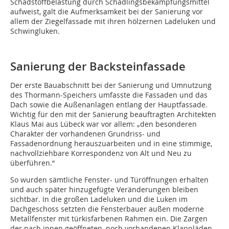
Schadstoffbelastung durch Schädlingsbekämpfungsmittel
aufweist, galt die Aufmerksamkeit bei der Sanierung vor
allem der Ziegelfassade mit ihren hölzernen Ladeluken und
Schwingluken.
Sanierung der Backsteinfassade
Der erste Bauabschnitt bei der Sanierung und Umnutzung
des Thormann-Speichers umfasste die Fassaden und das
Dach sowie die Außenanlagen entlang der Hauptfassade.
Wichtig für den mit der Sanierung beauftragten Architekten
Klaus Mai aus Lübeck war vor allem: „den besonderen
Charakter der vorhandenen Grundriss- und
Fassadenordnung herauszuarbeiten und in eine stimmige,
nachvollziehbare Korrespondenz von Alt und Neu zu
überführen.“
So wurden sämtliche Fenster- und Türöffnungen erhalten
und auch später hinzugefügte Veränderungen bleiben
sichtbar. In die großen Ladeluken und die Luken im
Dachgeschoss setzten die Fensterbauer außen moderne
Metallfenster mit türkisfarbenen Rahmen ein. Die Zargen
der nach innen geöffneten, noch vorhan­denen Klappläden