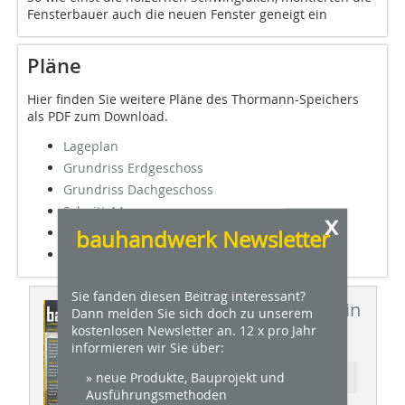
Fensterbauer auch die neuen Fenster geneigt ein
Pläne
Hier finden Sie weitere Pläne des Thormann-Speichers
als PDF zum Download.
Lageplan
Grundriss Erdgeschoss
Grundriss Dachgeschoss
Schnitt AA
x
Schnitt BB
bauhandwerk Newsletter
Luftbild des Alten Hafens in Wismar
Sie fanden diesen Beitrag interessant?
Dieser Artikel erschien in
Dann melden Sie sich doch zu unserem
kostenlosen Newsletter an. 12 x pro Jahr
BHW 12/2011
informieren wir Sie über:
» neue Produkte, Bauprojekt und
Ressort: PANORAMA
Ausführungsmethoden