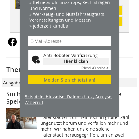
» Betriebsführungstipps, Rechtsfragen
und Normen
Abonnement
» Werkzeug- und Nutzfahrzeugtests,
Veranstaltungen und Messen
Inhaltsverzeichnis
» jederzeit kündbar
Anti-Roboter-Verifizierung
Hier klicken
Thematisch passende Artikel:
Friendly
Captcha ⇗
Melden Sie sich jetzt an!
Ausgabe 12/2011
Suche nach neuen Nutzungen für alte
Beispiele, Hinweise: Datenschutz, Analyse,
Speicher- und Silogebäude
Widerruf
Speichergebäude stehen in vielen
Hafenstädten zum Teil noch in großer Zahl
ungenutzt herum und verfallen mehr und
mehr. Wir haben uns eine solche
Hafenstadt herausgegriffen, um an zwei