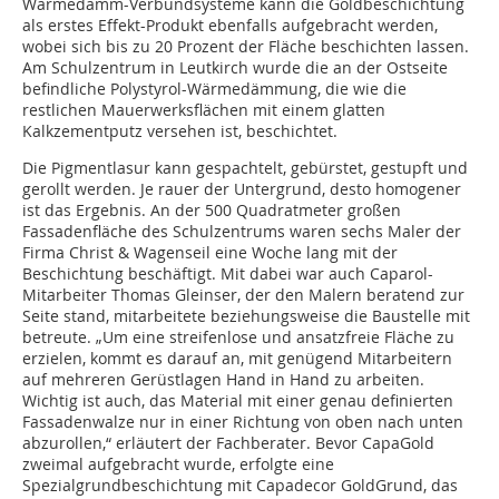
Wärmedämm-Verbundsysteme kann die Goldbeschichtung
als erstes Effekt-Produkt ebenfalls aufgebracht werden,
wobei sich bis zu 20 Prozent der Fläche beschichten lassen.
Am Schulzentrum in Leutkirch wurde die an der Ostseite
befindliche Polystyrol-Wärmedämmung, die wie die
restlichen Mauerwerksflächen mit einem glatten
Kalkzementputz versehen ist, beschichtet.
Die Pigmentlasur kann gespachtelt, gebürstet, gestupft und
gerollt werden. Je rauer der Untergrund, desto homogener
ist das Ergebnis. An der 500 Quadratmeter großen
Fassadenfläche des Schulzentrums waren sechs Maler der
Firma Christ & Wagenseil eine Woche lang mit der
Beschichtung beschäftigt. Mit dabei war auch Caparol-
Mitarbeiter Thomas Gleinser, der den Malern beratend zur
Seite stand, mitarbeitete beziehungsweise die Baustelle mit
betreute. „Um eine streifenlose und ansatzfreie Fläche zu
erzielen, kommt es darauf an, mit genügend Mitarbeitern
auf mehreren Gerüstlagen Hand in Hand zu arbeiten.
Wichtig ist auch, das Material mit einer genau definierten
Fassadenwalze nur in einer Richtung von oben nach unten
abzurollen,“ erläutert der Fachberater. Bevor CapaGold
zweimal aufgebracht wurde, erfolgte eine
Spezialgrundbeschichtung mit Capadecor GoldGrund, das