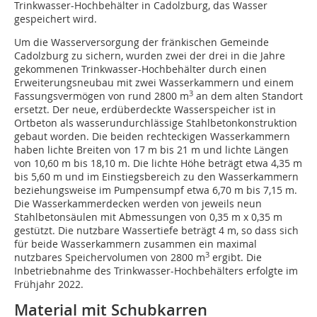
Trinkwasser-Hochbehälter in Cadolzburg, das Wasser
gespeichert wird.
Um die Wasserversorgung der fränkischen Gemeinde
Cadolzburg zu sichern, wurden zwei der drei in die Jahre
gekommenen Trinkwasser-Hochbehälter durch einen
Erweiterungsneubau mit zwei Wasserkammern und einem
3
Fassungsvermögen von rund 2800 m
an dem alten Standort
ersetzt. Der neue, erdüberdeckte Wasserspeicher ist in
Ortbeton als wasserundurchlässige Stahlbetonkonstruktion
gebaut worden. Die beiden rechteckigen Wasserkammern
haben lichte Breiten von 17 m bis 21 m und lichte Längen
von 10,60 m bis 18,10 m. Die lichte Höhe beträgt etwa 4,35 m
bis 5,60 m und im Einstiegsbereich zu den Wasserkammern
beziehungsweise im Pumpensumpf etwa 6,70 m bis 7,15 m.
Die Wasserkammerdecken werden von jeweils neun
Stahlbetonsäulen mit Abmessungen von 0,35 m x 0,35 m
gestützt. Die nutzbare Wassertiefe beträgt 4 m, so dass sich
für beide Wasserkammern zusammen ein maximal
3
nutzbares Speichervolumen von 2800 m
ergibt. Die
Inbetriebnahme des Trinkwasser-Hochbehälters erfolgte im
Frühjahr 2022.
Material mit Schubkarren