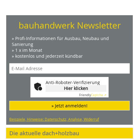
bauhandwerk Newsletter
» Profi-Informationen für Ausbau, Neubau und
Sanierung
» 1 x im Monat
» kostenlos und jederzeit kündbar
Anti-Roboter-Verifizierung
Hier klicken
Friendly
Captcha ⇗
» Jetzt anmelden!
Beispiele, Hinweise: Datenschutz, Analyse, Widerruf
Die aktuelle dach+holzbau