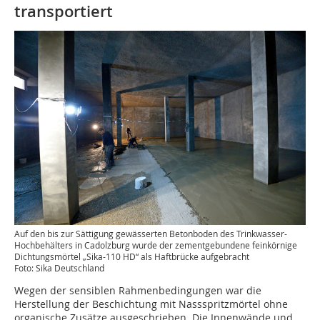
transportiert
Auf den bis zur Sättigung gewässerten Betonboden des Trinkwasser-
Hochbehälters in Cadolzburg wurde der zementgebundene feinkörnige
Dichtungsmörtel „Sika-110 HD“ als Haftbrücke aufgebracht
Foto: Sika Deutschland
Wegen der sensiblen Rahmenbedingungen war die
Herstellung der Beschichtung mit Nassspritzmörtel ohne
organische Zusätze ausgeschrieben. Die Innenwände und