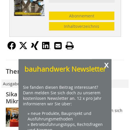
Abonnement
Inhaltsverzeichnis
x
bauhandwerk Newsletter
Thematisch passende Artikel:
Ausgabe 06/2023
Sie fanden diesen Beitrag interessant?
Dann melden Sie sich doch zu unserem
Sika bietet 3D-Betondruck mit
kostenlosen Newsletter an. 12 x pro Jahr
Mikrobeton
informieren wir Sie über:
Hinter Sikacrete 3D von Sika verbergen sich
» neue Produkte, Bauprojekt und
gebrauchsfertige Mikrobetone für ein
Ausführungsmethoden
breites Anwendungsspektrum. Die 1-
» Betriebsführungstipps, Rechtsfragen
komponentigen Betonmischungen
und Normen