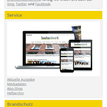
Xing
,
Twitter
und
Facebook
.
Service
Aktuelle Ausgabe
Mediadaten
Abo-Shop
Heftarchiv
Brandschutz