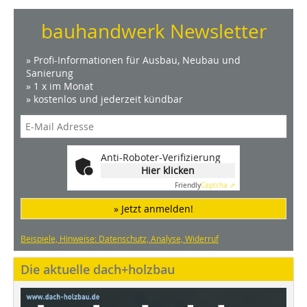
bauhandwerk Newsletter
» Profi-Informationen für Ausbau, Neubau und
Sanierung
» 1 x im Monat
» kostenlos und jederzeit kündbar
Anti-Roboter-Verifizierung
Hier klicken
Friendly
Captcha ⇗
» Jetzt anmelden!
Beispiele, Hinweise: Datenschutz, Analyse, Widerruf
Die aktuelle dach+holzbau