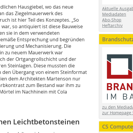
südlichen Hausgiebel, wo das neue
Aktuelle Ausga
 an das Ziegelmauerwerk des
Mediadaten
ch ist hier Teil des Konzeptes. „So
Abo-Shop
Heftarchiv
war, so antiquiert ist diese Bauweise
ehen sie in dem verwendeten
Brandschut
zeitgemäße Entsprechung und begründen
sierung und Mechanisierung. Die
 hin zu neuem Mauerwerk war
uch der Ortgangrollschicht und der
en Steinlagen. Diese mussten die
h den Übergang von einem Steinformat
hien dem Architekten Martenson nur
Farbkontrast zum Bestand war ihm zu
Mörtel im Nachhinein mit Cola
zu den Media
zur Homepage 
chen Leichtbetonsteinen
CS Computer