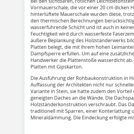
Bei den sichtbaren, rötlichen Leichtbetonstei
Vormauerschale, die vor einer 20 cm dicken Ho
hinterlüftete Mauerschale wurden diese, trot
den thermischen Berechnungen berücksichtigt. 
wasserführende Schicht und ist auch in keiner
Feuchtigkeit wird durch wasserfeste Faserzem
äußere Beplankung des Holzständerwerks bild
Platten belegt, die mit ihrem hohen Leimante
Dampfsperre erfüllen. Um auf eine zusätzliche 
Handwerker die Plattenstöße wasserdicht ab. 
Platten mit Gipskarton.
Die Ausführung der Rohbaukonstruktion in H
Auffassung der Architekten nicht nur schnelle
Variante in Stein, sie hatte zudem den Vorte
geneigten Daches an die Wände. Die Dachspa
Holzständerkonstruktion verschraubt. Das Da
traditionell mit Sparren, einer Konterlattung
Mineraldämmung. Die Eindeckung erfolgte mi