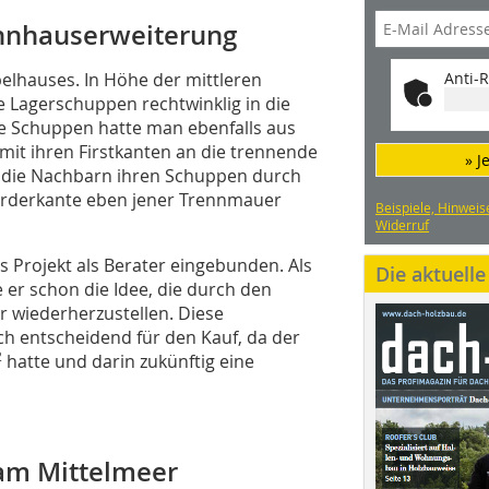
hnhauserweiterung
elhauses. In Höhe der mittleren
Anti-R
 Lagerschuppen rechtwinklig in die
e Schuppen hatte man ebenfalls aus
 mit ihren Firstkanten an die trennende
» J
n die Nachbarn ihren Schuppen durch
Vorderkante eben jener Trennmauer
Beispiele, Hinweis
Widerruf
s Projekt als Berater eingebunden. Als
Die aktuell
 er schon die Idee, die durch den
r wiederherzustellen. Diese
uch entscheidend für den Kauf, da der
2
hatte und darin zukünftig eine
am Mittelmeer