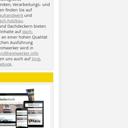
iken, Verarbeitungs- und
n finden Sie auf
bauhandwerk
und
ach-holzbau
.
und Dachdeckern bieten
Inhalte auf
dach-
r an einer hohen Qualität
ichen Ausführung
eimwerker wird in
profiheimwerker.info
nden uns auch auf
Xing
,
cebook
.