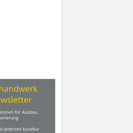
handwerk
wsletter
ationen für Ausbau,
anierung
t
nd jederzeit kündbar