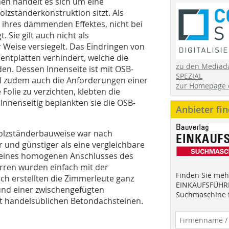
nen handelt es sich um eine
lzständerkonstruktion sitzt. Als
z ihres dämmenden Effektes, nicht bei
Sie gilt auch nicht als
 Weise versiegelt. Das Eindringen von
entplatten verhindert, welche die
zu den Mediad
en. Dessen Innenseite ist mit OSB-
SPEZIAL
il zudem auch die Anforderungen einer
zur Homepage 
Folie zu verzichten, klebten die
Innenseitig beplankten sie die OSB-
Anbieter fi
olzständerbauweise war nach
r und günstiger als eine vergleichbare
il eines homogenen Anschlusses des
rren wurden einfach mit der
Finden Sie mehr
ch erstellten die Zimmerleute ganz
EINKAUFSFÜHRE
 und einer zwischengefügten
Suchmaschine f
t handelsüblichen Betondachsteinen.