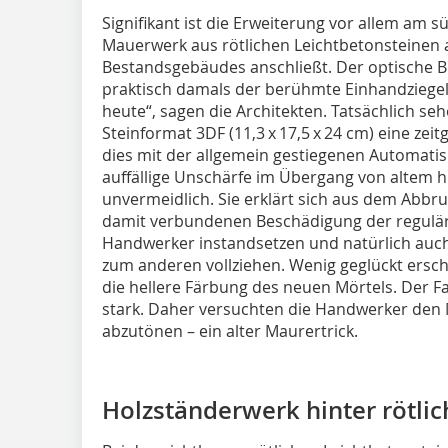
Signifikant ist die Erweiterung vor allem am 
Mauerwerk aus rötlichen Leichtbetonsteinen
Bestandsgebäudes anschließt. Der optische Bru
praktisch damals der berühmte Einhandziegel 
heute“, sagen die Architekten. Tatsächlich s
Steinformat 3DF (11,3 x 17,5 x 24 cm) eine 
dies mit der allgemein gestiegenen Automati
auffällige Unschärfe im Übergang von altem
unvermeidlich. Sie erklärt sich aus dem Abbr
damit verbundenen Beschädigung der regulär
Handwerker instandsetzen und natürlich auc
zum anderen vollziehen. Wenig geglückt ersc
die hellere Färbung des neuen Mörtels. Der 
stark. Daher versuchten die Handwerker den 
abzutönen – ein alter Maurertrick.
Holzständerwerk hinter rötli