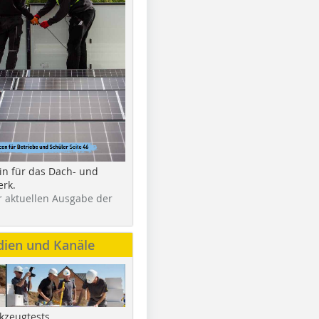
in für das Dach- und
rk.
r aktuellen Ausgabe der
dien und Kanäle
kzeugtests,