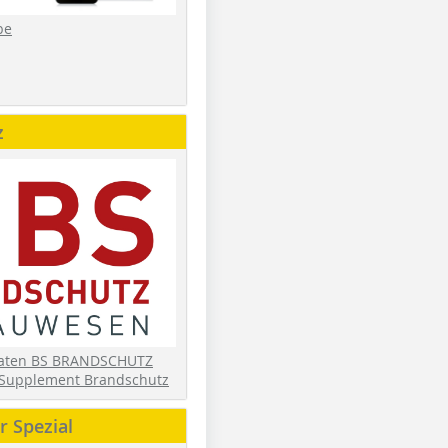
be
z
daten BS BRANDSCHUTZ
Supplement Brandschutz
 Spezial