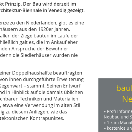
kt Prinzip. Der Bau wird derzeit im
chitektur-Biennale in Venedig gezeigt.
enze zu den Niederlanden, gibt es eine
häusern aus den 1920er Jahren.
allen der Ziegelbauten im Laufe der
eßlich galt es, die im Ankauf eher
genden Ansprüche der Bewohner
 denn die Siedlerhäuser wurden nie
einer Doppelhaushälfte beauftragten
 von ihnen durchgeführte Erweiterung
Gegenwart – stammt. Seinen Entwurf
bau
d in Hinblick auf die damals üblichen
Ne
ichbaren Techniken und Materialien
s, etwa eine Verwendung im alten Stil
nig zu diesem Anliegen, wie das
» Profi-Inform
Neubau und S
itektonischen Kontrapunktes.
» 1 x im Mona
» kostenlos u