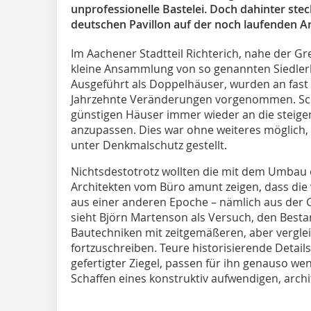
unprofessionelle Bastelei. Doch dahinter stec
deutschen Pavillon auf der noch laufenden Ar
Im Aachener Stadtteil Richterich, nahe der Gr
kleine Ansammlung von so genannten Siedler
Ausgeführt als Doppelhäuser, wurden an fast 
Jahrzehnte Veränderungen vorgenommen. Schli
günstigen Häuser immer wieder an die stei
anzupassen. Dies war ohne weiteres möglich,
unter Denkmalschutz gestellt.
Nichtsdestotrotz wollten die mit dem Umbau 
Architekten vom Büro amunt zeigen, dass die
aus einer anderen Epoche – nämlich aus der 
sieht Björn Martenson als Versuch, den Bestan
Bautechniken mit zeitgemäßeren, aber vergle
fortzuschreiben. Teure historisierende Detail
gefertigter Ziegel, passen für ihn genauso we
Schaffen eines konstruktiv aufwendigen, arch