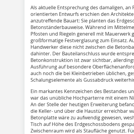
Als aktuelle Entsprechung des damaligen, an 
orientierten Entwurfs erschien den Architekt
anzutreffende Bauart: Sie planten das Erdges
Betonständerbauweise. Während im Mittelme
Pfosten und Riegeln generell mit Mauerwerk 
großformatige Festverglasung zum Einsatz. A
Handwerker diese nicht zwischen die Betonbau
dahinter. Der Bauteilanschluss wurde entsp
Betonkonstruktion ist zwar sichtbar, allerdin
Ausführung auf besondere Oberflächenanford
auch noch die bei Kleinbetrieben üblichen, g
Schalungselemente als Gussabdruck weiterhin
Ein markantes Kennzeichen des Bestandes un
war das unübliche Hochparterre mit einem Ni
An der Stelle der heutigen Erweiterung befand
die Keller- und über die Haustür erreichbar w
Betonplatte wäre zu aufwendig gewesen, wesh
Tisch auf Höhe des Erdgeschossbodens gespa
Zwischenraum wird als Staufläche genutzt. F