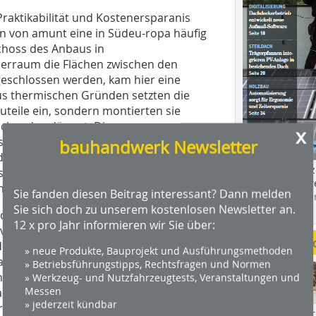
Praktikabilität und Kostenersparanis
en von amunt eine in Südeu-ropa häufig
choss des Anbaus in
erraum die Flächen zwischen den
geschlossen werden, kam hier eine
us thermischen Gründen setzten die
teile ein, sondern montierten sie
rechend gedämmt. Die
x
gs konnten die Handwerker bei der
bauhandwerk Newsletter
erungen verzichten. So sind sogar
Das Profimagaz
eschnitzten Eigentumskennzeichen der
Holzbauhandwe
 sichtbar.
Sie fanden diesen Beitrag interessant? Dann melden
Hier geht es zu
Sie sich doch zu unserem kostenlosen Newsletter an.
dach+holzbau.
d durchaus ein weiteres Kaufargument
12 x pro Jahr informieren wir Sie über:
veau von etwa 1,50 m über der Straße.
Weitere Me
 sich eine Nutzterrasse, die nur über
» neue Produkte, Bauprojekt und Ausführungsmethoden
ar. Ein Abriss dieser stark bewehrten
» Betriebsführungstipps, Rechtsfragen und Normen
alb darüber einfach ein konstruktiver
» Werkzeug- und Nutzfahrzeugtests, Veranstaltungen und
Messen
nnt wurde. Der sich so ergebende
» jederzeit kündbar
ür den Gartenzugang schüttete man
Videos von Wer