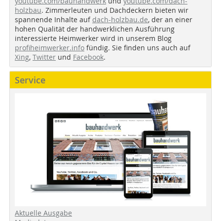
youtube.com/bauhandwerk
und
youtube.com/dach-
holzbau
. Zimmerleuten und Dachdeckern bieten wir
spannende Inhalte auf
dach-holzbau.de
, der an einer
hohen Qualität der handwerklichen Ausführung
interessierte Heimwerker wird in unserem Blog
profiheimwerker.info
fündig. Sie finden uns auch auf
Xing
,
Twitter
und
Facebook
.
Service
Aktuelle Ausgabe