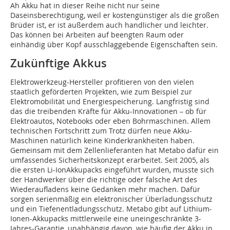
Ah Akku hat in dieser Reihe nicht nur seine
Daseinsberechtigung, weil er kostengünstiger als die großen
Brüder ist, er ist außerdem auch handlicher und leichter.
Das können bei Arbeiten auf beengten Raum oder
einhändig über Kopf ausschlaggebende Eigenschaften sein.
Zukünftige Akkus
Elektrowerkzeug-Hersteller profitieren von den vielen
staatlich geförderten Projekten, wie zum Beispiel zur
Elektromobilität und Energiespeicherung. Langfristig sind
das die treibenden Kräfte für Akku-Innovationen – ob für
Elektroautos, Notebooks oder eben Bohrmaschinen. Allem
technischen Fortschritt zum Trotz dürfen neue Akku-
Maschinen natürlich keine Kinderkrankheiten haben.
Gemeinsam mit dem Zellenlieferanten hat Metabo dafür ein
umfassendes Sicherheitskonzept erarbeitet. Seit 2005, als
die ersten Li-IonAkkupacks eingeführt wurden, musste sich
der Handwerker über die richtige oder falsche Art des
Wiederaufladens keine Gedanken mehr machen. Dafür
sorgen serienmäßig ein elektronischer Überladungsschutz
und ein Tiefenentladungsschutz. Metabo gibt auf Lithium-
Ionen-Akkupacks mittlerweile eine uneingeschränkte 3-
Jahres-Garantie, unabhängig davon, wie häufig der Akku in