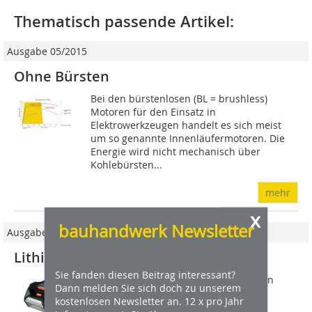
Thematisch passende Artikel:
Ausgabe 05/2015
Ohne Bürsten
Bei den bürstenlosen (BL = brushless)
Motoren für den Einsatz in
Elektrowerkzeugen handelt es sich meist
um so genannte Innenläufermotoren. Die
Energie wird nicht mechanisch über
Kohlebürsten...
mehr
x
bauhandwerk Newsletter
Ausgabe 1-2/2012
Lithium-Ionen-Kraftpakete
Sie fanden diesen Beitrag interessant?
Lithium-Ionen-Akkus haben sich in den
Dann melden Sie sich doch zu unserem
letzten Jahren als die Kraftquelle
kostenlosen Newsletter an. 12 x pro Jahr
schlechthin bei Elektrowerkzeugen