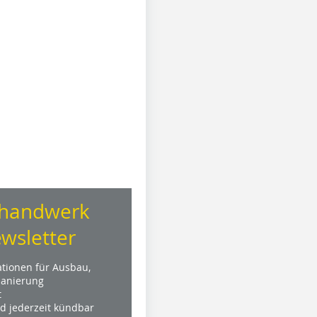
handwerk
wsletter
ationen für Ausbau,
anierung
t
nd jederzeit kündbar