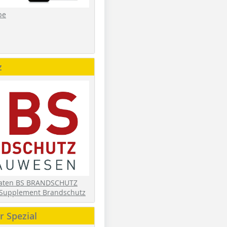
be
z
daten BS BRANDSCHUTZ
Supplement Brandschutz
 Spezial