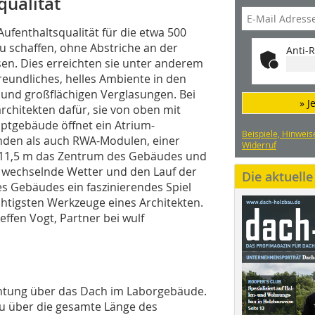
qualität
Aufenthaltsqualität für die etwa 500
zu schaffen, ohne Abstriche an der
Anti-R
en. Dies erreichten sie unter anderem
reundliches, helles Ambiente in den
nd großflächigen Verglasungen. Bei
» J
rchitekten dafür, sie von oben mit
uptgebäude öffnet ein Atrium-
Beispiele, Hinweis
nden als auch RWA-Modulen, einer
Widerruf
a 11,5 m das Zentrum des Gebäudes und
ig wechselnde Wetter und den Lauf der
Die aktuell
des Gebäudes ein faszinierendes Spiel
ichtigsten Werkzeuge eines Architekten.
teffen Vogt, Partner bei wulf
ichtung über das Dach im Laborgebäude.
zu über die gesamte Länge des