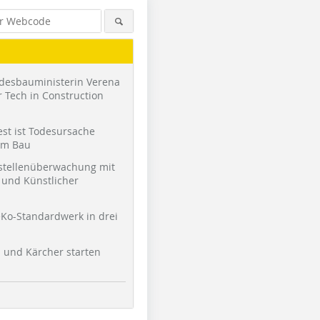
desbauministerin Verena
 Tech in Construction
st ist Todesursache
am Bau
stellenüberwachung mit
und Künstlicher
Ko-Standardwerk in drei
Foto: Velux
Foto: Velux
Foto: Velu
l und Kärcher starten