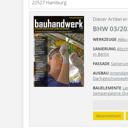
22527 Hamburg
Dieser Artikel er
BHW 03/20
WERKZEUGE
Akku-
SANIERUNG
Absch
in Berlin
FASSADE
Sanierun
AUSBAU
Innendäm
Dachgeschosswohn
BAUELEMENTE
La
Sempergalerie Dr
Abonnement