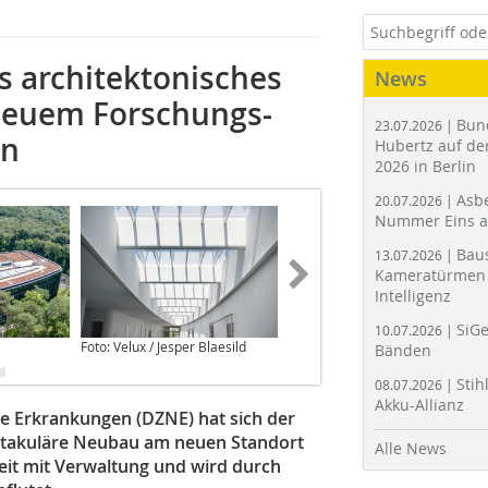
s architektonisches
News
neuem Forschungs-
Bun
23.07.2026 |
nn
Hubertz auf der
2026 in Berlin
Asbe
20.07.2026 |
Nummer Eins 
Bau
13.07.2026 |
Kameratürmen 
Intelligenz
SiGe
10.07.2026 |
Foto: Velux / Jesper Blaesild
Foto: Velux
Bänden
Stih
08.07.2026 |
Akku-Allianz
 Erkrankungen (DZNE) hat sich der
ktakuläre Neubau am neuen Standort
Alle News
eit mit Verwaltung und wird durch