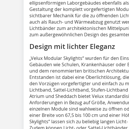
ellipsenförmigen Laborgebäudes ebenfalls als 
Gestaltung der komplett vorgefertigten Modu
sichtbarer Mechanik für die zu öffnenden Lich
auch als Rauch- und Wärmeabzug genutzt wer
Lichtbänder zum architektonischen Mittelpu
zum außergewöhnlichen Design des gesamte
Design mit lichter Eleganz
„Velux Modular Skylights“ wurden für den Eins
Gebäuden wie Schulen, Krankenhäuser oder 
und dem renommierten britischen Architektur
Entstanden ist dabei eine Oberlichtlösung, di
den Vorzügen vorgefertigter und einfach zu 
Lichtband, Sattel-Lichtband, Stufen-Lichtban
Atrium und Sheddach bietet Velux standardisi
Anforderungen in Bezug auf Größe, Anwendung
einzelnen Module sind wahlweise zu öffnen ode
einer Breite von 67,5 bis 100 cm und einer H
Skylights“ lassen sich zu beliebig langen Licht
Zudem können Licht- oder Sattel-Lichtbänder 