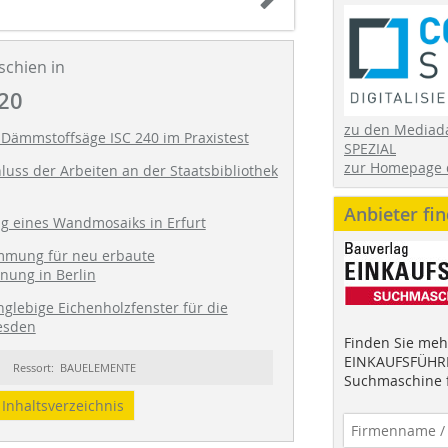
schien in
20
zu den Mediad
Dämmstoffsäge ISC 240 im Praxistest
SPEZIAL
zur Homepage 
luss der Arbeiten an der Staatsbibliothek
Anbieter fi
g eines Wandmosaiks in Erfurt
mung für neu erbaute
ung in Berlin
nglebige Eichenholzfenster für die
esden
Finden Sie mehr
EINKAUFSFÜHRE
Ressort: BAUELEMENTE
Suchmaschine f
Inhaltsverzeichnis