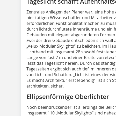
Tageslicht schafft Aufenthalts
Zentrales Anliegen der Planer war, eine hohe 
hier tätigen Wissenschaftler und Mitarbeiter 
erforderlichen Funktionalität machen zu müss
durch lichtdurchflutete Innenräume und ein f
Gebäuden mit elegant abgerundeten Formen u
zwei der drei Gebäude entschieden sich wulf a
„Velux Modular Skylights“ zu belichten. Im Ha
Lichtband mit insgesamt 28 sowohl feststehe
Länge von fast 7 m und einer Breite von etw
lässt das Tageslicht herein. Durch das ständ
Tageszeiten ergibt sich auch tief im Inneren 
von Licht und Schatten. „Licht ist eines der w
Es macht Architektur erst lebendig“, ist sich S
architekten, sicher.
Ellipsenförmige Oberlichter
Noch beeindruckender ist allerdings die Bel
Insgesamt 110 „Modular Skylights“ sind nahe