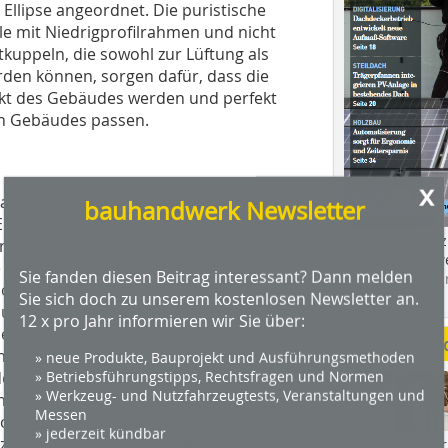
Ellipse angeordnet. Die puristische
le mit Niedrigprofilrahmen und nicht
tkuppeln, die sowohl zur Lüftung als
den können, sorgen dafür, dass die
nkt des Gebäudes werden und perfekt
n Gebäudes passen.
x
atz in öffentlichen und gewerblichen
bauhandwerk Newsletter
Einkaufszentren gemeinsam von Velux
Das Profimagaz
büro Foster + Partners entwickelt.
Holzbauhandwe
e dezentes und elegantes Design mit
Sie fanden diesen Beitrag interessant? Dann melden
Hier geht es zu
montierender Module verbindet. Mit
Sie sich doch zu unserem kostenlosen Newsletter an.
dach+holzbau.
d und dem Stufen-Sattel-Lichtband,
12 x pro Jahr informieren wir Sie über:
erte Lösungen für unterschiedliche
Weitere Me
ssituation und Funktionalität. Die
» neue Produkte, Bauprojekt und Ausführungsmethoden
» Betriebsführungstipps, Rechtsfragen und Normen
r feststehend. Verfügbar sind sie in
» Werkzeug- und Nutzfahrzeugtests, Veranstaltungen und
öhe von 120 bis 300 cm. „Modular
Messen
- oder Sattel-Lichtbändern addieren.
» jederzeit kündbar
zu einer großflächigen Atrium-
Videos von Wer