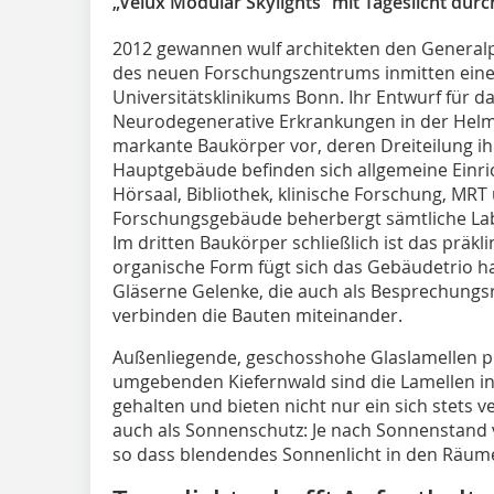
„Velux Modular Skylights“ mit Tageslicht durch
2012 gewannen wulf architekten den Generalp
des neuen Forschungszentrums inmitten ein
Universitätsklinikums Bonn. Ihr Entwurf für 
Neurodegenerative Erkrankungen in der Helmh
markante Baukörper vor, deren Dreiteilung ih
Hauptgebäude befinden sich allgemeine Einric
Hörsaal, Bibliothek, klinische Forschung, MRT
Forschungsgebäude beherbergt sämtliche Lab
Im dritten Baukörper schließlich ist das präkl
organische Form fügt sich das Gebäudetrio h
Gläserne Gelenke, die auch als Besprechung
verbinden die Bauten miteinander.
Außenliegende, geschosshohe Glaslamellen pr
umgebenden Kiefernwald sind die Lamellen i
gehalten und bieten nicht nur ein sich stets 
auch als Sonnenschutz: Je nach Sonnenstand 
so dass blendendes Sonnenlicht in den Räume