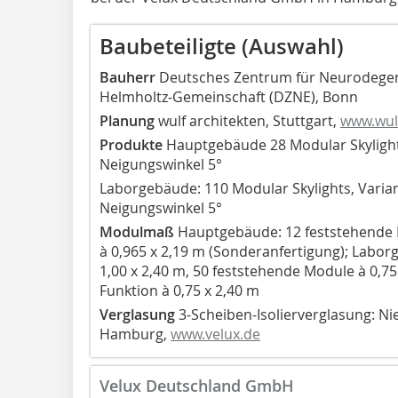
Baubeteiligte (Auswahl)
Bauherr
Deutsches Zentrum für Neurodegen
Helmholtz-Gemeinschaft (DZNE), Bonn
Planung
wulf architekten, Stuttgart,
www.wul
Produkte
Hauptgebäude 28 Modular Skylights
Neigungswinkel 5°
Laborgebäude: 110 Modular Skylights, Varian
Neigungswinkel 5°
Modulmaß
Hauptgebäude: 12 feststehende 
à 0,965 x 2,19 m (Sonderanfertigung); Labo
1,00 x 2,40 m, 50 feststehende Module à 0,7
Funktion à 0,75 x 2,40 m
Verglasung
3-Scheiben-Isolierverglasung: Ni
Hamburg,
www.velux.de
Velux Deutschland GmbH