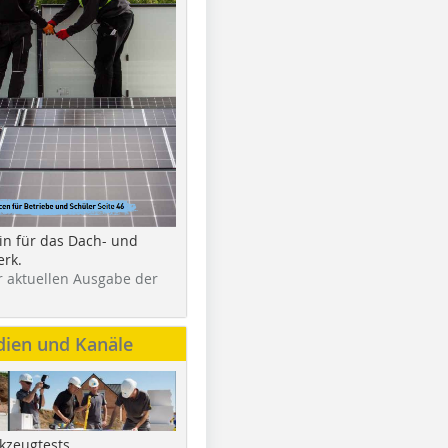
in für das Dach- und
rk.
r aktuellen Ausgabe der
dien und Kanäle
kzeugtests,