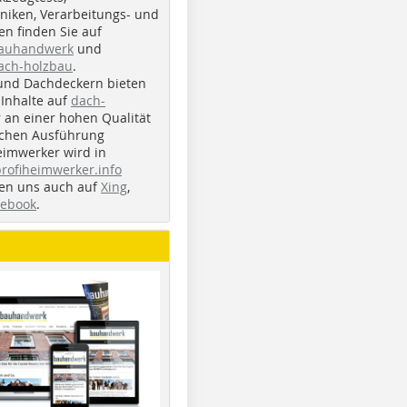
iken, Verarbeitungs- und
n finden Sie auf
bauhandwerk
und
ach-holzbau
.
und Dachdeckern bieten
Inhalte auf
dach-
r an einer hohen Qualität
ichen Ausführung
eimwerker wird in
profiheimwerker.info
nden uns auch auf
Xing
,
cebook
.