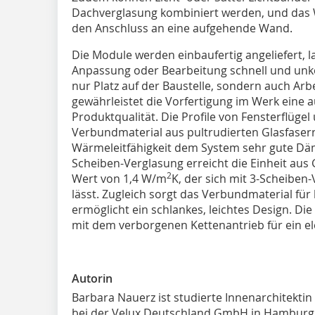
Dachverglasung kombiniert werden, und das
den Anschluss an eine aufgehende Wand.
Die Module werden einbaufertig angeliefert, la
Anpassung oder Bearbeitung schnell und unko
nur Platz auf der Baustelle, sondern auch Arb
gewährleistet die Vorfertigung im Werk eine
Produktqualität. Die Profile von Fensterflüg
Verbundmaterial aus pultrudierten Glasfaser
Wärmeleitfähigkeit dem System sehr gute Däm
Scheiben-Verglasung erreicht die Einheit aus
2
Wert von 1,4 W/m
K, der sich mit 3-Scheiben
lässt. Zugleich sorgt das Verbundmaterial für
ermöglicht ein schlankes, leichtes Design. Di
mit dem verborgenen Kettenantrieb für ein el
Autorin
Barbara Nauerz ist studierte Innenarchitekti
bei der Velux Deutschland GmbH in Hamburg 