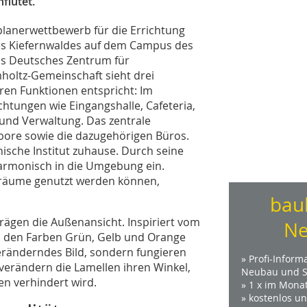
flutet.
lanerwettbewerb für die Errichtung
es Kiefernwaldes auf dem Campus des
das Deutsches Zentrum für
oltz-Gemeinschaft sieht drei
ren Funktionen entspricht: Im
htungen wie Eingangshalle, Cafeteria,
 und Verwaltung. Das zentrale
ore sowie die dazugehörigen Büros.
inische Institut zuhause. Durch seine
armonisch in die Umgebung ein.
sräume genutzt werden können,
bau
ägen die Außenansicht. Inspiriert vom
Ne
n den Farben Grün, Gelb und Orange
veränderndes Bild, sondern fungieren
» Profi-Inform
verändern die Lamellen ihren Winkel,
Neubau und S
n verhindert wird.
» 1 x im Mona
» kostenlos u