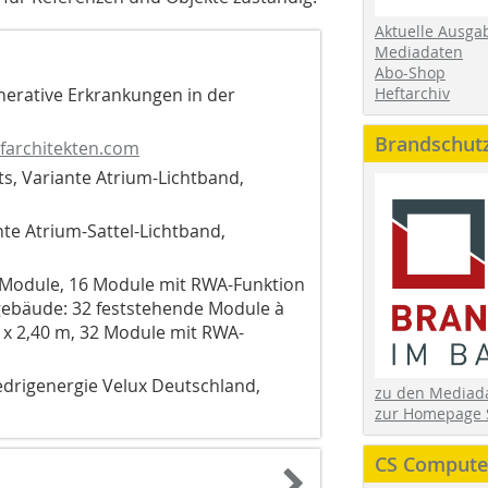
Aktuelle Ausga
Mediadaten
Abo-Shop
erative Erkrankungen in der
Heftarchiv
Brandschut
farchitekten.com
, Variante Atrium-Lichtband,
te Atrium-Sattel-Lichtband,
Module, 16 Module mit RWA-Funktion
rgebäude: 32 feststehende Module à
5 x 2,40 m, 32 Module mit RWA-
edrigenergie Velux Deutschland,
zu den Media
zur Homepage 
CS Computer