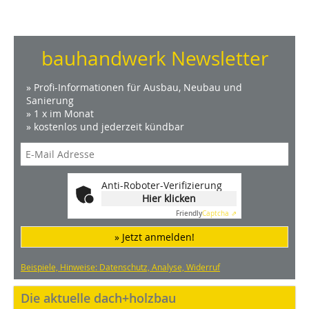
bauhandwerk Newsletter
» Profi-Informationen für Ausbau, Neubau und
Sanierung
» 1 x im Monat
» kostenlos und jederzeit kündbar
Anti-Roboter-Verifizierung
Hier klicken
Friendly
Captcha ⇗
» Jetzt anmelden!
Beispiele, Hinweise: Datenschutz, Analyse, Widerruf
Die aktuelle dach+holzbau