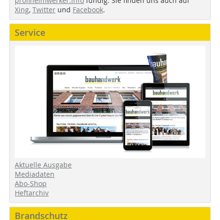
profiheimwerker.info
fündig. Sie finden uns auch auf
Xing
,
Twitter
und
Facebook
.
Service
Aktuelle Ausgabe
Mediadaten
Abo-Shop
Heftarchiv
Brandschutz