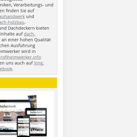
iken, Verarbeitungs- und
n finden Sie auf
bauhandwerk
und
ach-holzbau
.
und Dachdeckern bieten
Inhalte auf
dach-
r an einer hohen Qualität
ichen Ausführung
eimwerker wird in
profiheimwerker.info
nden uns auch auf
Xing
,
cebook
.