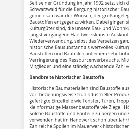
Seit seiner Gründung im Jahr 1992 setzt sich d
Schwarzwald für die Bergung historischer Bau
gemeinsam war der Wunsch, der großangelegt
Baustoffen entgegenzuwirken. Dabei gingen si
Kulturgüter sind, die unsere Bau- und Wohnk
längst vergangene Handwerkskünste Auskunft
Wiederverwendung, selbst das Versetzen ganz
historische Bausubstanz als wertvolles Kultur
Baustoffen und Bauteilen auf einem sehr hohe
Verringerung des Ressourcenverbrauchs. Mitt
Mitglieder und eine ständig wachsende Zahl v
Bandbreite historischer Baustoffe
Historische Baumaterialien sind Baustoffe aus
vor- beziehungsweise frühindustrieller Produ
gefertigte Einzelteile wie Fenster, Türen, Tr
kleinformatige Massenbaustoffe wie Ziegel, H
Solche Baustoffe und Bauteile zu bergen und
verwenden hat im Handwerk schon über Jahrhu
Zahlreiche Spolien im Mauerwerk historische