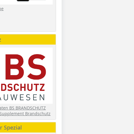
be
z
daten BS BRANDSCHUTZ
Supplement Brandschutz
 Spezial