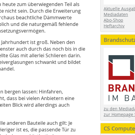
n heute zum überwiegenden Teil als
Aktuelle Ausga
e nicht sein. Durch die Erweiterung
Mediadaten
urchaus beachtliche Dämmwerte
Abo-Shop
eblich und die naturgemäß fehlende
Heftarchiv
chsetzungsvermögen.
Brandschut
 Jahrhundert ist groß. Neben den
Fenster auch durch das noch bis in die
te Glas mit allerlei Schlieren darin.
iverglasungen schwankt und bildet
handel.
en bergen lassen: Hinfahren,
t, dass bei vielen Anbietern eine
eiten Blick wird allerdings auch
zu den Media
zur Homepage 
lle anderen Bauteile auch gilt: Je
CS Computer
eriger ist es, die passende Tür zu