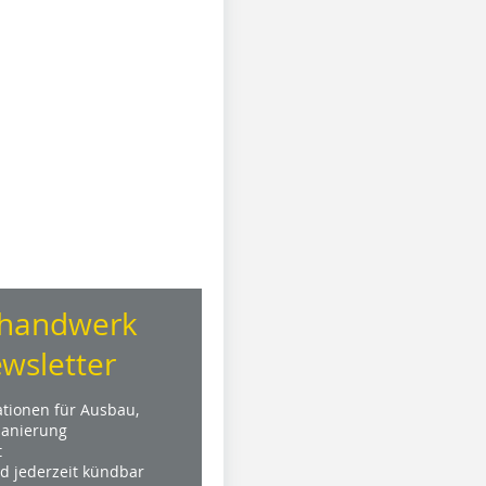
handwerk
wsletter
ationen für Ausbau,
anierung
t
nd jederzeit kündbar