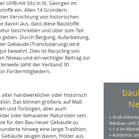
er UHB mit Sitz in St. Georgen im
stoffe ein. Allen 14 Gründern
en Vernichtung von historischen
e davon aus, dass diese Baustoffe
ultur beschreiben und über zum Teil
 geben. Durch Bergung, Aufarbeitung,
er Gebäude (Translozierung) wird
gut bewahrt. Dies ist Recycling von
n Niveau und ein wichtiger Beitrag zur
lerweile zählt der Verband 30
on Fördermitgliedern.
bau
 alter handwerklicher oder historisch
ktion. Das können größere, auf Maß
Ne
eppen und Torbögen, aber auch
ölzer oder behauener Naturstein sein.
» Profi-Inform
 sie für den Bau neuer Gebäude zu
Neubau und S
nderte hinweg eine lange Tradition.
» 1 x im Mona
» kostenlos u
r Gebäude zeugen davon, Hölzer aus