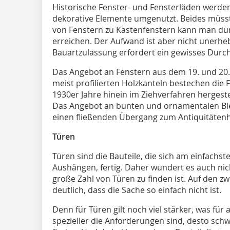
Historische Fenster- und Fensterläden werde
dekorative Elemente umgenutzt. Beides müsst
von Fenstern zu Kastenfenstern kann man d
erreichen. Der Aufwand ist aber nicht unerh
Bauartzulassung erfordert ein gewisses Dur
Das Angebot an Fenstern aus dem 19. und 20.
meist profilierten Holzkanteln bestechen die 
1930er Jahre hinein im Ziehverfahren hergestell
Das Angebot an bunten und ornamentalen Ble
einen fließenden Übergang zum Antiquitäten
Türen
Türen sind die Bauteile, die sich am einfachst
Aushängen, fertig. Daher wundert es auch nich
große Zahl von Türen zu finden ist. Auf den zw
deutlich, dass die Sache so einfach nicht ist.
Denn für Türen gilt noch viel stärker, was für a
spezieller die Anforderungen sind, desto schwi