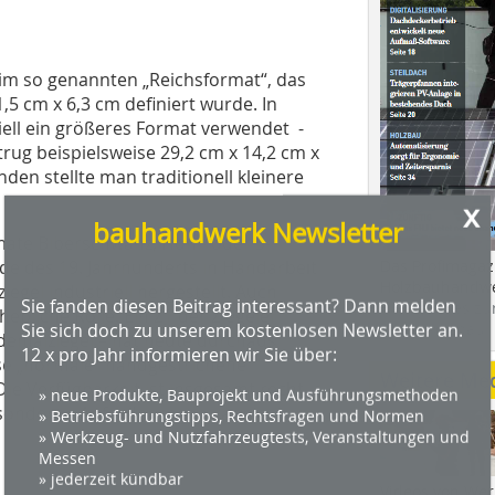
e im so genannten „Reichsformat“, das
5 cm x 6,3 cm definiert wurde. In
ell ein größeres Format verwendet -
g beispielsweise 29,2 cm x 14,2 cm x
en stellte man traditionell kleinere
x
bauhandwerk Newsletter
mate Biberschwanz, Hohl- oder S-
de des 19. Jahrhunderts in Handarbeit
Das Profimagaz
Holzbauhandwe
egel industriell hergestellt. Auch
Sie fanden diesen Beitrag interessant? Dann melden
Hier geht es zu
ebliche Rolle. Ein Z1 der Ziegelei
Sie sich doch zu unserem kostenlosen Newsletter an.
dach+holzbau.
denfalziegel – hat heute durchaus
12 x pro Jahr informieren wir Sie über:
se „normale“ handgestrichene
Weitere Me
ie Verfügbarkeit ist insgesamt recht
» neue Produkte, Bauprojekt und Ausführungsmethoden
besonderen Anforderungen kann es
» Betriebsführungstipps, Rechtsfragen und Normen
» Werkzeug- und Nutzfahrzeugtests, Veranstaltungen und
Messen
» jederzeit kündbar
Videos von Wer