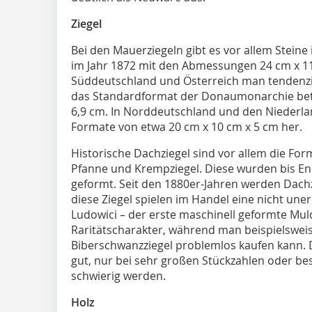
Ziegel
Bei den Mauerziegeln gibt es vor allem Stein
im Jahr 1872 mit den Abmessungen 24 cm x 11,
Süddeutschland und Österreich man tendenzi
das Standardformat der Donaumonarchie betru
6,9 cm. In Norddeutschland und den Niederland
Formate von etwa 20 cm x 10 cm x 5 cm her.
Historische Dachziegel sind vor allem die For
Pfanne und Krempziegel. Diese wurden bis En
geformt. Seit den 1880er-Jahren werden Dachzi
diese Ziegel spielen im Handel eine nicht unerh
Ludowici – der erste maschinell geformte Mul
Raritätscharakter, während man beispielswei
Biberschwanzziegel problemlos kaufen kann. D
gut, nur bei sehr großen Stückzahlen oder 
schwierig werden.
Holz