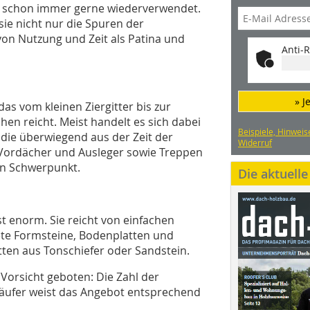
 schon immer gerne wiederverwendet.
sie nicht nur die Spuren der
on Nutzung und Zeit als Patina und
Anti-R
» J
das vom kleinen Ziergitter bis zur
en reicht. Meist handelt es sich dabei
Beispiele, Hinweis
 die überwiegend aus der Zeit der
Widerruf
 Vordächer und Ausleger sowie Treppen
en Schwerpunkt.
Die aktuell
t enorm. Sie reicht von einfachen
te Formsteine, Bodenplatten und
ten aus Tonschiefer oder Sandstein.
Vorsicht geboten: Die Zahl der
käufer weist das Angebot entsprechend