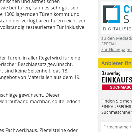
chnischen und ästhetischen
ie bei Türen, kann es sehr gut sein,
ise 1000 lagernden Türen kommt und
stand der verfügbaren Türen reicht von
vollständig restaurierten Tür inklusive
zu den Mediad
SPEZIAL
zur Homepage 
r Türen, in aller Regel wird für eine
Anbieter fi
orischer Beschlagsatz gewünscht.
 sind keine Seltenheit, das 18.
 Angebot von Materialien aus dem 19.
eschläge gewünscht. Dieser
Mehraufwand machbar, sollte jedoch
Finden Sie mehr
EINKAUFSFÜHRE
Suchmaschine f
zes Fachwerkhaus, Ziegelsteine oder