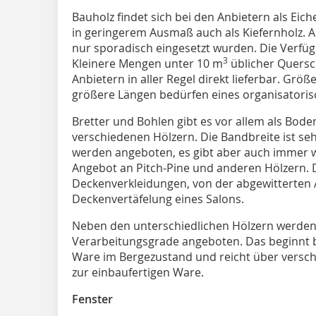
Bauholz findet sich bei den Anbietern als Eic
in geringerem Ausmaß auch als Kiefernholz. An
nur sporadisch eingesetzt wurden. Die Verfügb
3
Kleinere Mengen unter 10 m
üblicher Quersc
Anbietern in aller Regel direkt lieferbar. Gr
größere Längen bedürfen eines organisatoris
Bretter und Bohlen gibt es vor allem als Bode
verschiedenen Hölzern. Die Bandbreite ist seh
werden angeboten, es gibt aber auch immer wi
Angebot an Pitch-Pine und anderen Hölzern.
Deckenverkleidungen, von der abgewitterten 
Deckenvertäfelung eines Salons.
Neben den unterschiedlichen Hölzern werden
Verarbeitungsgrade angeboten. Das beginnt be
Ware im Bergezustand und reicht über versch
zur einbaufertigen Ware.
Fenster