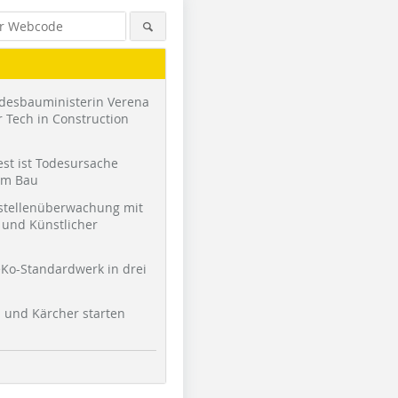
desbauministerin Verena
 Tech in Construction
st ist Todesursache
am Bau
stellenüberwachung mit
und Künstlicher
Foto: Thomas Knapp Historische
Foto: Thomas Knapp Historische
Foto: Tho
Baustoffe – Mitglied im UHB e.V.
Baustoffe – Mitglied im UHB e.V.
Baustoffe 
Ko-Standardwerk in drei
l und Kärcher starten