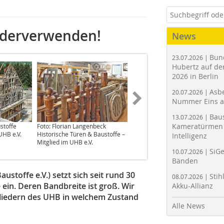
iederverwenden!
News
Bun
23.07.2026 |
Hubertz auf der
2026 in Berlin
Asbe
20.07.2026 |
Nummer Eins 
Bau
13.07.2026 |
Kameratürmen 
stoffe
Foto: Florian Langenbeck
Foto: Florian Langenbeck
UHB e.V.
Historische Türen & Baustoffe –
Historische Türen & Baustoffe –
Intelligenz
Mitglied im UHB e.V.
Mitglied im UHB e.V.
SiGe
10.07.2026 |
Bänden
toffe e.V.) setzt sich seit rund 30
Stih
08.07.2026 |
 ein. Deren Bandbreite ist groß. Wir
Akku-Allianz
gliedern des UHB in welchem Zustand
Alle News