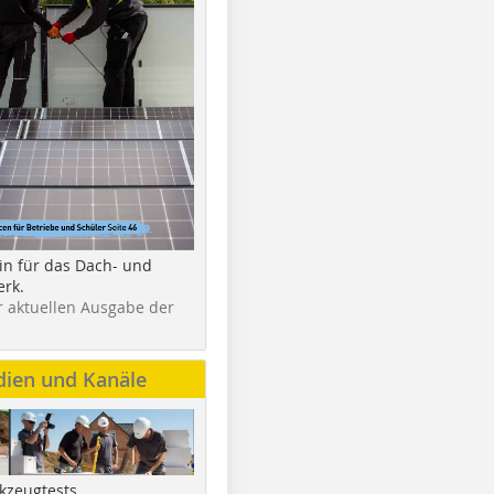
in für das Dach- und
rk.
r aktuellen Ausgabe der
dien und Kanäle
kzeugtests,