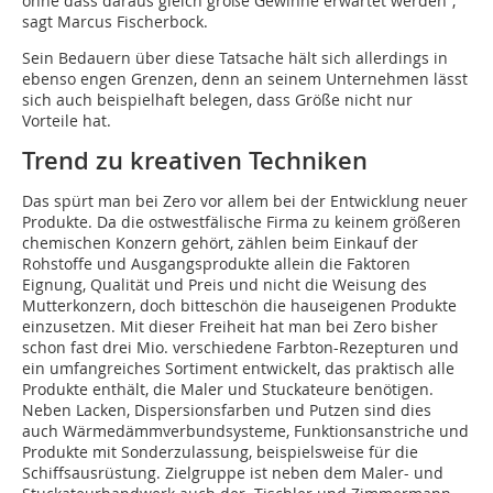
ohne dass daraus gleich große Gewinne erwartet werden“,
sagt Marcus Fischerbock.
Sein Bedauern über diese Tatsache hält sich allerdings in
ebenso engen Grenzen, denn an seinem Unternehmen lässt
sich auch beispielhaft belegen, dass Größe nicht nur
Vorteile hat.
Trend zu kreativen Techniken
Das spürt man bei Zero vor allem bei der Entwicklung neuer
Produkte. Da die ostwestfälische Firma zu keinem größeren
chemischen Konzern gehört, zählen beim Einkauf der
Rohstoffe und Ausgangsprodukte allein die Faktoren
Eignung, Qualität und Preis und nicht die Weisung des
Mutterkonzern, doch bitteschön die hauseigenen Produkte
einzusetzen. Mit dieser Freiheit hat man bei Zero bisher
schon fast drei Mio. verschiedene Farbton-Rezepturen und
ein umfangreiches Sortiment entwickelt, das praktisch alle
Produkte enthält, die Maler und Stuckateure benötigen.
Neben Lacken, Dispersionsfarben und Putzen sind dies
auch Wärmedämmverbundsysteme, Funktionsanstriche und
Produkte mit Sonderzulassung, beispielsweise für die
Schiffsausrüstung. Zielgruppe ist neben dem Maler- und