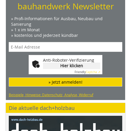
bauhandwerk Newsletter
» Profi-Informationen für Ausbau, Neubau und
Sanierung
» 1 x im Monat
» kostenlos und jederzeit kündbar
Anti-Roboter-Verifizierung
Hier klicken
Friendly
Captcha ⇗
» Jetzt anmelden!
Beispiele, Hinweise: Datenschutz, Analyse, Widerruf
Die aktuelle dach+holzbau