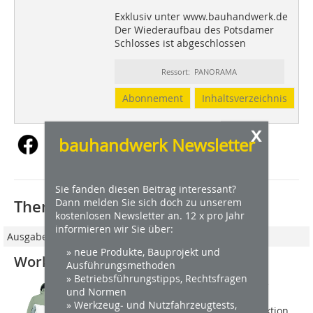
Exklusiv unter www.bauhandwerk.de
Der Wiederaufbau des Potsdamer
Schlosses ist abgeschlossen
Ressort: PANORAMA
Abonnement
Inhaltsverzeichnis
x
bauhandwerk Newsletter
Sie fanden diesen Beitrag interessant?
Dann melden Sie sich doch zu unserem
Thematisch passende Artikel:
kostenlosen Newsletter an. 12 x pro Jahr
informieren wir Sie über:
Ausgabe 04/2024
» neue Produkte, Bauprojekt und
Workwear für Maler und Stuckateure
Ausführungsmethoden
» Betriebsführungstipps, Rechtsfragen
Schöffel Pro bringt eine eigens für die
und Normen
Branche der Maler, Stuckateure und
» Werkzeug- und Nutzfahrzeugtests,
Lackierer entwickelte Work­wear-Kollektion,