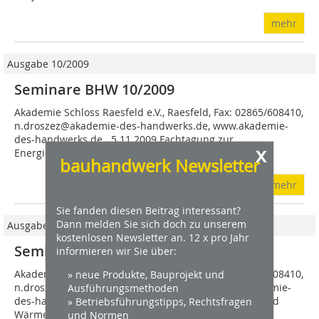
mehr
Ausgabe 10/2009
Seminare BHW 10/2009
Akademie Schloss Raesfeld e.V., Raesfeld, Fax: 02865/608410,
n.droszez@akademie-des-handwerks.de, www.akademie-
des-handwerks.de 5.11.2009 Fachtagung zur
x
Energieeinspar- verordnung 2009 6.11. ...
bauhandwerk Newsletter
mehr
Sie fanden diesen Beitrag interessant?
Dann melden Sie sich doch zu unserem
Ausgabe 04/2009
kostenlosen Newsletter an. 12 x pro Jahr
Seminare BHW 04/2009
informieren wir Sie über:
Akademie Schloss Raesfeld e.V., Raes­feld, Fax: 02865/608410,
» neue Produkte, Bauprojekt und
n.droszez @akademie-des-handwerks.de, www.akademie-
Ausführungsmethoden
des-handwerks.de 6.5.2009 Luftdichtheit, Lüftung und
» Betriebsführungstipps, Rechtsfragen
Wärme­brückenreduzierung...
und Normen