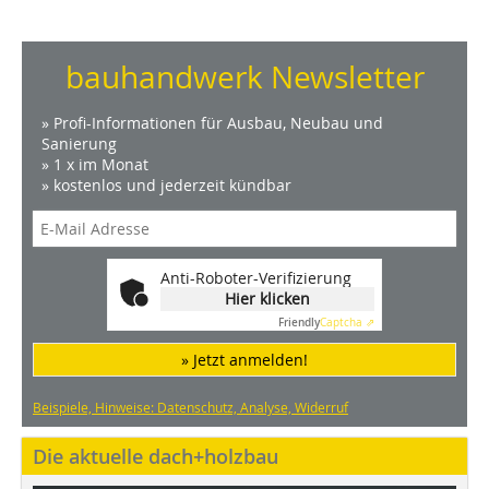
bauhandwerk Newsletter
» Profi-Informationen für Ausbau, Neubau und
Sanierung
» 1 x im Monat
» kostenlos und jederzeit kündbar
Anti-Roboter-Verifizierung
Hier klicken
Friendly
Captcha ⇗
» Jetzt anmelden!
Beispiele, Hinweise: Datenschutz, Analyse, Widerruf
Die aktuelle dach+holzbau