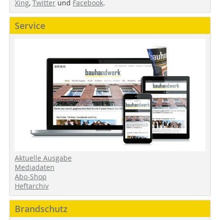
Xing
,
Twitter
und
Facebook
.
Service
Aktuelle Ausgabe
Mediadaten
Abo-Shop
Heftarchiv
Brandschutz