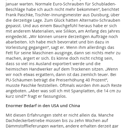
Januar warten. Normale Euro-Schrauben für Schubladen-
Beschläge habe ich auch nicht mehr bekommen“, berichtet
Frank Paschke, Tischler-Innungsmeister aus Duisburg, über
die derzeitige Lage. Zum Glück hätten Alternativ-Schrauben
gepasst. Und aus einem Bauchgefühl heraus habe er sich
mit anderem Materialien, wie Silikon, am Anfang des Jahres
eingedeckt. „Wir können unsere derzeitigen Aufträge noch
abarbeiten. Ich habe mich bevorratet und bin dazu in
Vorleistung gegangen“, sagt er. Wenn ihm allerdings das
Fett für seine Maschinen ausginge, dann sei nichts mehr zu
machen, ärgert er sich. Es könne doch nicht richtig sein,
dass so viel ins Ausland exportiert werde und die
heimischen Handwerker auf dem Trockenen sitzen. „Wenn
wir noch etwas ergattern, dann ist das ziemlich teuer. Bei
PU-Schäumen beträgt die Preiserhöhung 40 Prozent“,
musste Paschke feststellen. Oftmals würden ihm auch Reste
angeboten. „Aber was soll ich mit Spanplatten, die 14 cm zu
kurz sind?“ fragt er fassungslos.
Enormer Bedarf in den USA und China
Mit diesen Erfahrungen steht er nicht allein da. Manche
Dachdeckerbetriebe müssen bis zu zehn Wochen auf
Dämmstofflieferungen warten, andere erhalten derzeit gar