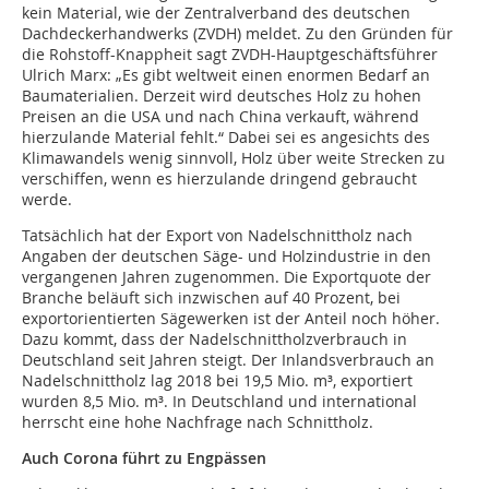
kein Material, wie der Zentralverband des deutschen
Dachdeckerhandwerks (ZVDH) meldet. Zu den Gründen für
die Rohstoff-Knappheit sagt ZVDH-Hauptgeschäftsführer
Ulrich Marx: „Es gibt weltweit einen enormen Bedarf an
Baumaterialien. Derzeit wird deutsches Holz zu hohen
Preisen an die USA und nach China verkauft, während
hierzulande Material fehlt.“ Dabei sei es angesichts des
Klimawandels wenig sinnvoll, Holz über weite Strecken zu
verschiffen, wenn es hierzulande dringend gebraucht
werde.
Tatsächlich hat der Export von Nadelschnittholz nach
Angaben der deutschen Säge- und Holzindustrie in den
vergangenen Jahren zugenommen. Die Exportquote der
Branche beläuft sich inzwischen auf 40 Prozent, bei
exportorientierten Sägewerken ist der Anteil noch höher.
Dazu kommt, dass der Nadelschnittholzverbrauch in
Deutschland seit Jahren steigt. Der Inlandsverbrauch an
Nadelschnittholz lag 2018 bei 19,5 Mio. m³, exportiert
wurden 8,5 Mio. m³. In Deutschland und international
herrscht eine hohe Nachfrage nach Schnittholz.
Auch Corona führt zu Engpässen