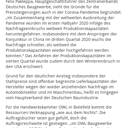
Felix Pakleppa, Hauptgeschäftsführer des Zentralverbands
Deutsches Baugewerbe, sieht die Gründe für die
Preissteigerungen auch in der Corona-Pandemie begründet:
„Im Zusammenhang mit der weltweiten Ausbreitung der
Pandemie wurden im ersten Halbjahr 2020 infolge des
Nachfrageeinbruchs weltweit Produktionskapazitäten
heruntergefahren. Insbesondere mit dem Anspringen der
Konjunktur in China im dritten Quartal 2020 wuchs die
Nachfrage schneller, als weltweit die
Produktionskapazitäten wieder hochgefahren werden
konnten.“ Das Anfahren der Produktionskapazitäten im
vierten Quartal wurde zudem durch den Wintereinbruch in
den USA erschwert.
Grund für den deutlichen Anstieg insbesondere der
Stahlpreise sind offenbar begrenzte Lieferkapazitäten der
Hersteller wegen der wieder anziehenden Nachfrage im
Automobilsektor und im Maschinenbau, heißt es hingegen
vom Hauptverband der Deutschen Bauindustrie.
Für die Handwerkskammer OWL in Bielefeld kommt die
Ressourcen-Verknappung „wie aus dem Nichts“. Die
Auftragsbücher seien gut gefüllt, doch die
Auftragsreichweite ist gestiegen. „Im OWL-Baugewerbe