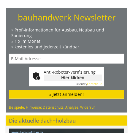
bauhandwerk Newsletter
» Profi-Informationen für Ausbau, Neubau und
Sanierung
» 1 x im Monat
» kostenlos und jederzeit kündbar
Anti-Roboter-Verifizierung
Hier klicken
Friendly
Captcha ⇗
» Jetzt anmelden!
Beispiele, Hinweise: Datenschutz, Analyse, Widerruf
Die aktuelle dach+holzbau