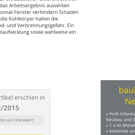
 das Arbeitsergebnis auswirken
rbonat-Fenster verhindern Schäden
oße Kühlkörper halten die
and- und Verbrennungsgefahr. Ein
elaufwicklung sowie wahlweise ein
bau
tikel erschien in
Ne
/2015
» Profi-Inform
Neubau und S
: NEU AUF DEM MARKT
» 1 x im Mona
» kostenlos u