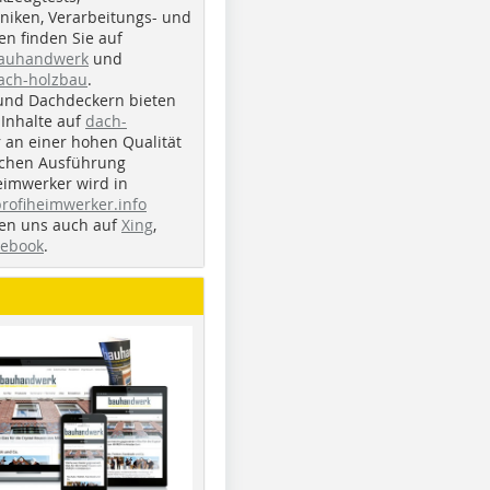
iken, Verarbeitungs- und
n finden Sie auf
bauhandwerk
und
ach-holzbau
.
und Dachdeckern bieten
Inhalte auf
dach-
r an einer hohen Qualität
ichen Ausführung
eimwerker wird in
profiheimwerker.info
nden uns auch auf
Xing
,
cebook
.