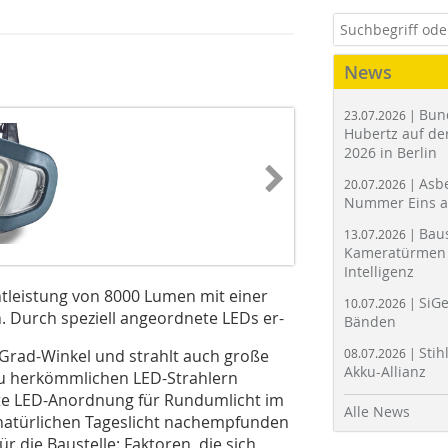
News
Bun
23.07.2026 |
Hubertz auf der
2026 in Berlin
Asbe
20.07.2026 |
Nummer Eins 
Bau
13.07.2026 |
Kameratürmen 
Intelligenz
chtleistung von 8000 Lumen mit einer
SiGe
10.07.2026 |
n. Durch speziell angeordnete LEDs er-
Bänden
Stih
Grad-Winkel und strahlt auch große
08.07.2026 |
Akku-Allianz
zu herkömmlichen LED-Strahlern
lte LED-Anordnung für Rundumlicht im
Alle News
 natürlichen Tageslicht nachempfunden
 die Baustelle: Faktoren, die sich