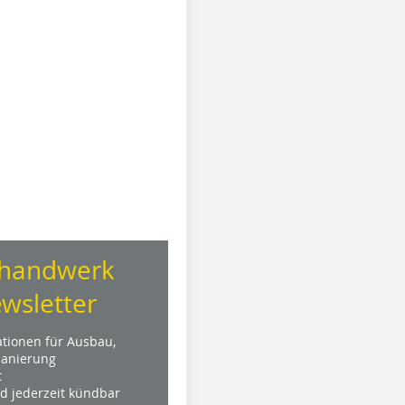
handwerk
wsletter
ationen für Ausbau,
anierung
t
nd jederzeit kündbar