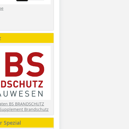
be
z
daten BS BRANDSCHUTZ
Supplement Brandschutz
 Spezial