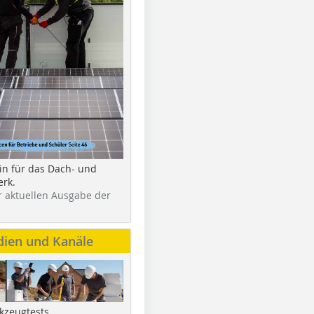
in für das Dach- und
rk.
r aktuellen Ausgabe der
dien und Kanäle
kzeugtests,