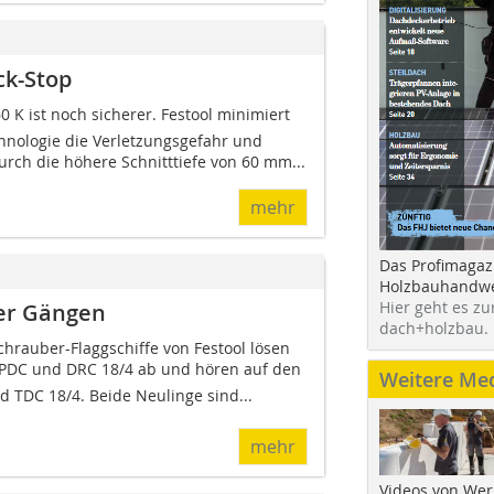
ck-Stop
 K ist noch sicherer. Festool minimiert
hnologie die Verletzungsgefahr und
rch die höhere Schnitttiefe von 60 mm...
mehr
Das Profimagaz
Holzbauhandwe
Hier geht es zu
ier Gängen
dach+holzbau.
hrauber-Flaggschiffe von Festool lösen
PDC und DRC 18/4 ab und hören auf den
Weitere Me
 TDC 18/4. Beide Neulinge sind...
mehr
Videos von Wer