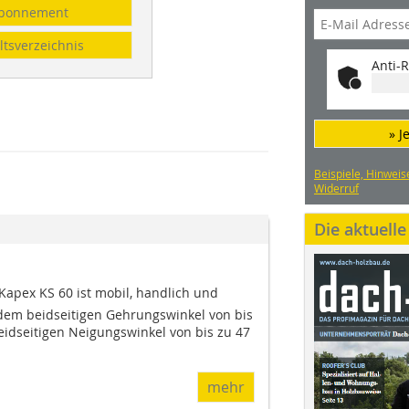
bonnement
ltsverzeichnis
Anti-R
» J
Beispiele, Hinweis
Widerruf
Die aktuell
apex KS 60 ist mobil, handlich und
 dem beidseitigen Gehrungswinkel von bis
idseitigen Neigungswinkel von bis zu 47
mehr