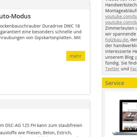
Handwerkstechn
Montageabläufe
Auto-Modus
youtube.com/
youtube.com/d
Trockenbauschrauber Duradrive DWC 18
Zimmerleuten 
garantiert eine besonders schnelle und
wir spannende 
hraubungen von Gipskartonplatten. Mit
holzbau.de
, de
der handwerkl
interessierte H
mehr
unserem Blog
fündig. Sie fi
Twitter
und
Fa
Service
m DSC-AG 125 FH kann zum staubfreien
ustoffe wie Fliesen, Beton, Estrich,