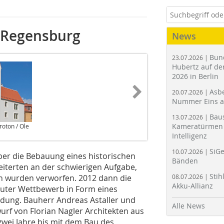
 Regensburg
News
Bun
23.07.2026 |
Hubertz auf der
2026 in Berlin
Asbe
20.07.2026 |
Nummer Eins 
Bau
13.07.2026 |
Kameratürmen 
oton / Ole
Intelligenz
SiGe
10.07.2026 |
ber die Bebauung eines historischen
Bänden
eiterten an der schwierigen Aufgabe,
Stih
n wurden verworfen. 2012 dann die
08.07.2026 |
Akku-Allianz
euter Wettbewerb in Form eines
idung. Bauherr Andreas Astaller und
Alle News
wurf von Florian Nagler Architekten aus
ei Jahre bis mit ­dem Bau des