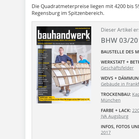
Die Qua­dratmeterpreise liegen mit 4200 bis 59
Regensburg im Spitzenbereich.
Dieser Artikel er
BHW 03/20
BAUSTELLE DES 
WERKSTATT + BETR
Geschäftsfelder
WDVS + DÄMMUN
Gebäude in Frankf
TROCKENBAU:
Kap
München
FARBE + LACK:
220
JVA Augsburg
INFOS, FOTOS UND
2017