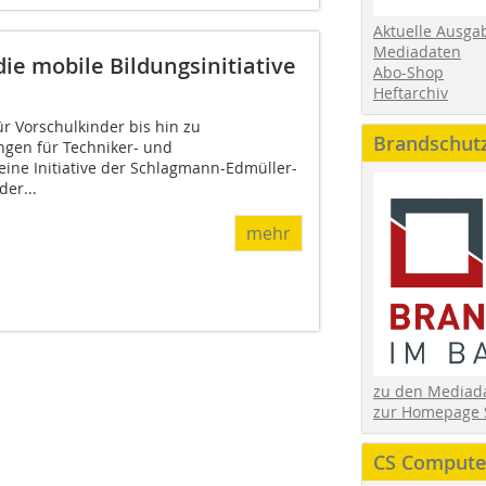
Aktuelle Ausga
Mediadaten
ie mobile Bildungsinitiative
Abo-Shop
Heftarchiv
r Vorschulkinder bis hin zu
Brandschut
ngen für Techniker- und
eine Initiative der Schlagmann-Edmüller-
er...
mehr
zu den Media
zur Homepage 
CS Computer