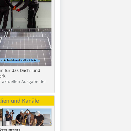
in für das Dach- und
rk.
r aktuellen Ausgabe der
dien und Kanäle
kzeugtests,