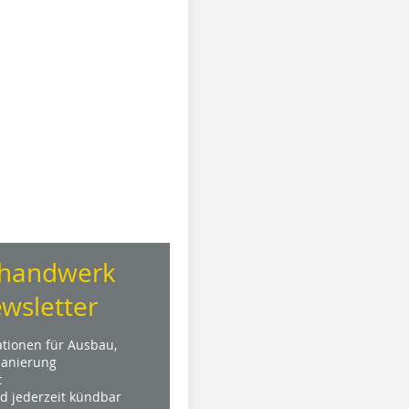
handwerk
wsletter
ationen für Ausbau,
anierung
t
nd jederzeit kündbar