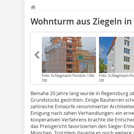
Wohnturm aus Ziegeln in
Foto: Schlagmann Poroton / Ole
Foto: Schlagmann Por
Ott
Ott
Beinahe 20 Jahre lang wurde in Regensburg ü
Grundstücks gestritten. Einige Bauherren sch
zahlreiche Entwürfe renommierter Architekte
Einigung nach zähen Verhandlungen: ein ern
kooperativen Verfahrens brachte die Entsche
das Preisgericht favorisierten den Sieger-Ent
München. Trotzdem dauerte es noch weitere zw