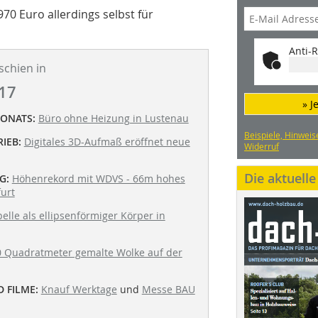
70 Euro allerdings selbst für
Anti-R
schien in
17
» J
MONATS:
Büro ohne Heizung in Lustenau
Beispiele, Hinweis
IEB:
Digitales 3D-Aufmaß eröffnet neue
Widerruf
Die aktuell
G:
Höhenrekord mit WDVS - 66m hohes
urt
elle als ellipsenförmiger Körper in
 Quadratmeter gemalte Wolke auf der
 FILME:
Knauf Werktage
und
Messe BAU