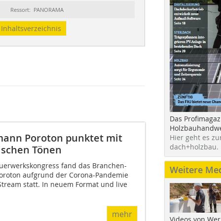
Ressort: PANORAMA
Inhaltsverzeichnis
Das Profimagaz
Holzbauhandwe
ann Poroton punktet mit
Hier geht es zu
dach+holzbau.
tischen Tönen
uerwerkskongress fand das Branchen-
Weitere Me
oroton aufgrund der Corona-Pandemie
-Stream statt. In neuem Format und live
mehr
Videos von Wer