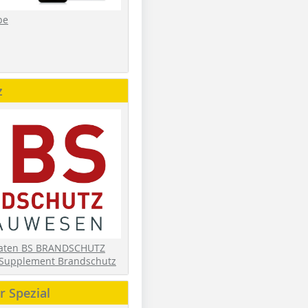
be
z
daten BS BRANDSCHUTZ
Supplement Brandschutz
 Spezial