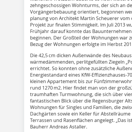
zehngeschossigen Wohnturms, der sich an de
Vorgängerbebauung orientiert, begonnen wer
planung von Architekt Martin Scheuerer vom 
Projekt zur finalen Stimmigkeit. Im Juli 2013 
Frühjahr darauf konnte das Bauunternehmen 
beginnen. Der Großteil der Wohnungen war züg
Bezug der Wohnungen erfolgte im Herbst 201
Die 42,5 cm dicken Außenwände des Neubau
wärmedämmenden, perlitgefüllten Ziegeln „
errichtet. So konnten ohne zusätzliche Au
Energiestandard eines KfW-Effizienzhauses-70
kleinen Appartement bis zur Fünfzimmerwoh
rund 1270 m2. Hier findet man von der groß
traumhaften Turm­wohnung, die sich über vier
fantastischen Blick über die Regensburger Alts
Wohnungen für Singles und ­Familien, die zwi
Dachgärten sowie ein Keller für Abstellräum
Terrassen und Rasenflächen angelegt. „Das ist 
Bauherr Andreas Astaller.