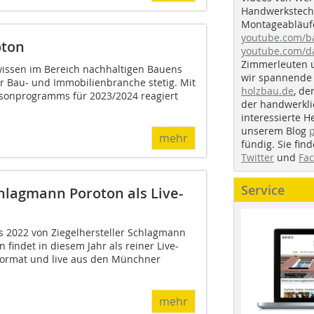
Handwerkstechn
Montageabläufe
youtube.com/
oton
youtube.com/d
Zimmerleuten 
issen im Bereich nachhaltigen Bauens
wir spannende 
er Bau- und Immobilienbranche stetig. Mit
holzbau.de
, de
isonprogramms für 2023/2024 reagiert
der handwerkl
interessierte H
unserem Blog
mehr
fündig. Sie fi
Twitter
und
Fa
Service
lagmann Poroton als Live-
 2022 von Ziegelhersteller Schlagmann
n findet in diesem Jahr als reiner Live-
Format und live aus den Münchner
mehr