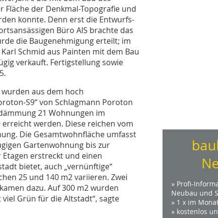
r Fläche der Denkmal-Topografie und
den konnte. Denn erst die Entwurfs­
ortsansässigen Büro AIS brachte das
wurde die Baugenehmigung erteilt; im
Karl Schmid aus Painten mit dem Bau
ig verkauft. Fertigstellung sowie
5.
s wurden aus dem hoch
Poroton-S9“ von Schlagmann Poroton
ßendämmung 21 Wohnungen im
 erreicht werden. Diese reichen vom
nung. Die Gesamtwohnfläche umfasst
bau
zügigen Gartenwohnung bis zur
 Etagen erstreckt und einen
Ne
tadt bietet, auch „vernünftige“
schen 25 und 140 m2 variieren. Zwei
» Profi-Inform
e kamen dazu. Auf 300 m2 wurden
Neubau und S
viel Grün für die Altstadt“, sagte
» 1 x im Mona
» kostenlos u