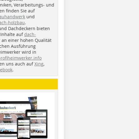
iken, Verarbeitungs- und
n finden Sie auf
bauhandwerk
und
ach-holzbau
.
und Dachdeckern bieten
Inhalte auf
dach-
r an einer hohen Qualität
ichen Ausführung
eimwerker wird in
profiheimwerker.info
nden uns auch auf
Xing
,
cebook
.