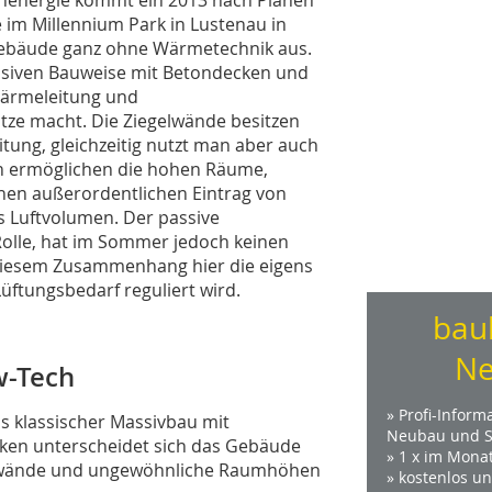
 im Millennium Park in Lustenau in
rogebäude ganz ohne Wärmetechnik aus.
massiven Bauweise mit Betondecken und
ärmeleitung und
ze macht. Die Ziegelwände besitzen
tung, gleichzeitig nutzt man aber auch
ch ermöglichen die hohen Räume,
inen außerordentlichen Eintrag von
es Luftvolumen. Der passive
Rolle, hat im Sommer jedoch keinen
n diesem Zusammenhang hier die eigens
üftungsbedarf reguliert wird.
bau
Ne
w-Tech
» Profi-Inform
Als klassischer Massivbau mit
Neubau und S
ken unterscheidet sich das Gebäude
» 1 x im Mona
enwände und ungewöhnliche Raumhöhen
» kostenlos u