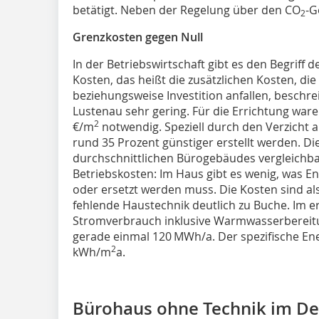
betätigt. Neben der Regelung über den CO
-G
2
Grenzkosten gegen Null
In der Betriebswirtschaft gibt es den Begriff d
Kosten, das heißt die zusätzlichen Kosten, di
beziehungsweise Investition anfallen, beschre
Lustenau sehr gering. Für die Errichtung war
2
€/m
notwendig. Speziell durch den Verzicht
rund 35 Prozent günstiger erstellt werden. Di
durchschnittlichen Bürogebäudes vergleichbar
Betriebskosten: Im Haus gibt es wenig, was E
oder ersetzt werden muss. Die Kosten sind als
fehlende Haustechnik deutlich zu Buche. Im e
Stromverbrauch inklusive Warmwasserbereitu
gerade einmal 120 MWh/a. Der spezifische En
2
kWh/m
a.
Bürohaus ohne Technik im Det