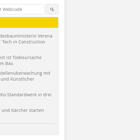
desbauministerin Verena
 Tech in Construction
st ist Todesursache
am Bau
stellenüberwachung mit
und Künstlicher
Foto: be baumschlager eberle
Foto: Matthias Hüttmann
Foto: Mat
Ko-Standardwerk in drei
l und Kärcher starten