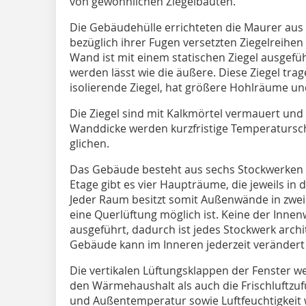
von gewöhnlichen Ziegelbauten.
Die Gebäudehülle errichteten die Maurer au
bezüglich ihrer Fugen versetzten Ziegelreihen 
Wand ist mit einem statischen Ziegel ausgefü
werden lässt wie die äußere. Diese Ziegel tr
isolierende Ziegel, hat größere Hohlräume un
Die Ziegel sind mit Kalkmörtel vermauert und
Wanddicke werden kurzfristige Temperatursch
glichen.
Das Gebäude besteht aus sechs Stockwerken 
Etage gibt es vier Haupt­räume, die jeweils i
Jeder Raum besitzt somit Außenwände in zwe
eine Querlüftung möglich ist. Keine der Inne
ausgeführt, dadurch ist jedes Stockwerk archit
Gebäude kann im Inneren jederzeit verändert
Die vertikalen Lüftungsklappen der Fenster w
den Wärmehaushalt als auch die Frischluftzuf
und Außentemperatur sowie Luftfeuchtigkeit