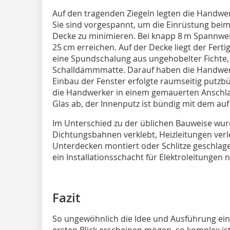
Auf den tragenden Ziegeln legten die Handwer
Sie sind vorgespannt, um die Einrüstung beim
Decke zu minimieren. Bei knapp 8 m Spannweit
25 cm erreichen. Auf der Decke liegt der Fer
eine Spundschalung aus ungehobelter Fichte,
Schalldämmmatte. Darauf haben die Handwerk
Einbau der Fenster erfolgte raumseitig putzb
die Handwerker in einem gemauerten Anschla
Glas ab, der Innenputz ist bündig mit dem au
Im Unterschied zu der üblichen Bauweise wur
Dichtungsbahnen verklebt, Heizleitungen verl
Unterdecken montiert oder Schlitze geschlagen
ein Installationsschacht für Elektroleitungen n
Fazit
So ungewöhnlich die Idee und Ausführung ei
ersten Blick erscheinen mögen, so komplex is