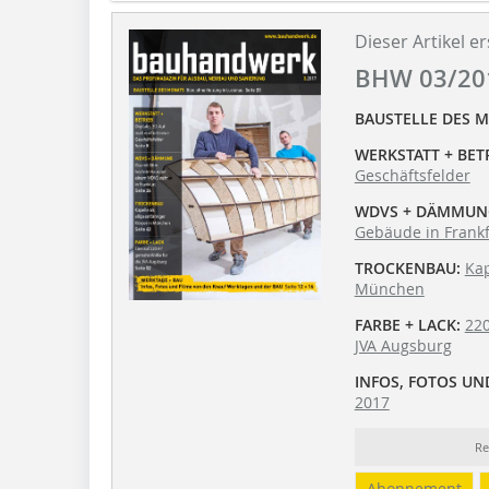
Dieser Artikel er
BHW 03/20
BAUSTELLE DES 
WERKSTATT + BETR
Geschäftsfelder
WDVS + DÄMMUN
Gebäude in Frankf
TROCKENBAU:
Kap
München
FARBE + LACK:
220
JVA Augsburg
INFOS, FOTOS UND
2017
Re
Abonnement