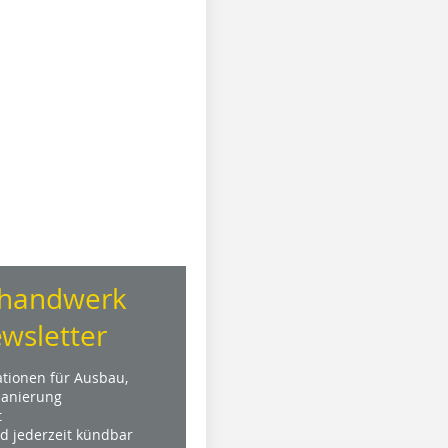
handwerk
wsletter
ationen für Ausbau,
anierung
t
nd jederzeit kündbar