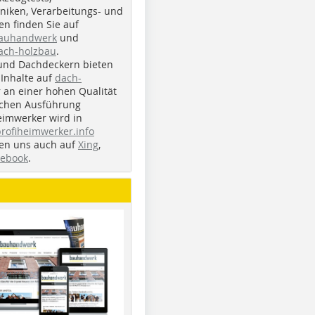
iken, Verarbeitungs- und
n finden Sie auf
bauhandwerk
und
ach-holzbau
.
und Dachdeckern bieten
Inhalte auf
dach-
r an einer hohen Qualität
ichen Ausführung
eimwerker wird in
profiheimwerker.info
nden uns auch auf
Xing
,
cebook
.