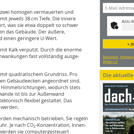
s zwei homogen vermauerten und
mit jeweils 38 cm Tiefe. Die innere
Anti-R
hrt, was sie etwa doppelt so schwer
agen das Gebäude. Der äußere,
d einen geringere U-Wert.
» J
 mit Kalk verputzt. Durch die enorme
wankungen fast vollständig ausge­
Beispiele, Hinweis
Widerruf
mit quadratischem Grundriss. Pro
Die aktuell
n den Gebäudeecken angeordnet sind.
i Himmelsrichtungen, wodurch stets
nwände ist bis zur Außenwand
ektonisch flexibel gestaltet. Das
 werden.
erden mechanisch betrieben. Sie regeln
uhr. Je nach CO
-Konzentration, Innen-
2
 werden sie computergesteuert