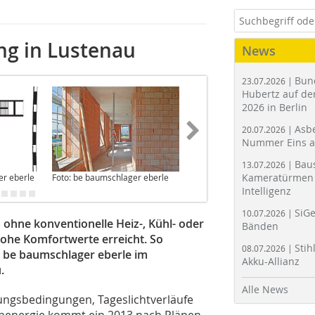
g in Lustenau
News
Bun
23.07.2026 |
Hubertz auf der
2026 in Berlin
Asbe
20.07.2026 |
Nummer Eins 
Bau
13.07.2026 |
Kameratürmen 
er eberle
Foto: be baumschlager eberle
Foto: be baumschlager eberle
Intelligenz
SiGe
10.07.2026 |
 ohne konventionelle Heiz-, Kühl- oder
Bänden
ohe Komfortwerte erreicht. So
Stih
08.07.2026 |
s be baumschlager eberle im
Akku-Allianz
.
Alle News
ngsbedingungen, Tageslichtverläufe
nenergie kommt ein 2013 nach Plänen