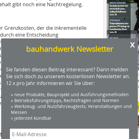
ehalt gibt noch eine Nachtregelung.
er Grenz­kosten, der die inkrementelle
e durch eine Entscheidung
ibt. Diese sind beim Bürohaus in
x
bauhandwerk Newsletter
en Investitionskosten von rund 1500
 auf Haustechnik konnte das Gebäude
e Kosten sind somit mit denen eines
. Der große Unterschied liegt in den
Sie fanden diesen Beitrag interessant? Dann melden
Das Profimagaz
nergie verbraucht, Wartung benötigt
Sie sich doch zu unserem kostenlosen Newsletter an.
Holzbauhandwe
o dauerhaft niedrig. Hier schlägt die
12 x pro Jahr informieren wir Sie über:
Hier geht es zu
rsten Jahr betrug der gesamte
dach+holzbau.
» neue Produkte, Bauprojekt und Ausführungsmethoden
ng, Lift, Küche und Beleuchtung
» Betriebsführungstipps, Rechtsfragen und Normen
ergieverbrauch lag somit bei 38
Weitere Me
» Werkzeug- und Nutzfahrzeugtests, Veranstaltungen und
Messen
» jederzeit kündbar
ail
Videos von Wer