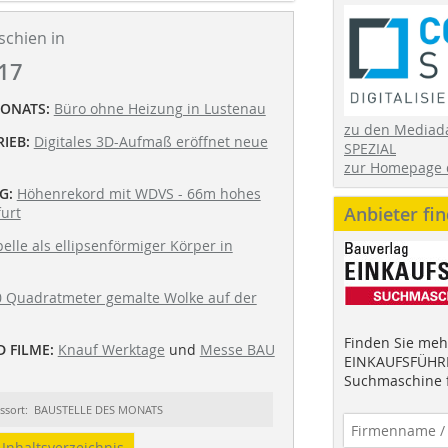
schien in
17
MONATS:
Büro ohne Heizung in Lustenau
zu den Mediad
IEB:
Digitales 3D-Aufmaß eröffnet neue
SPEZIAL
zur Homepage 
G:
Höhenrekord mit WDVS - 66m hohes
Anbieter fi
urt
elle als ellipsenförmiger Körper in
 Quadratmeter gemalte Wolke auf der
Finden Sie mehr
 FILME:
Knauf Werktage
und
Messe BAU
EINKAUFSFÜHRE
Suchmaschine f
ssort: BAUSTELLE DES MONATS
Inhaltsverzeichnis