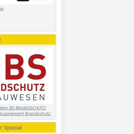
be
z
daten BS BRANDSCHUTZ
Supplement Brandschutz
 Spezial