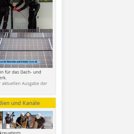
in für das Dach- und
rk.
r aktuellen Ausgabe der
dien und Kanäle
kzeugtests,