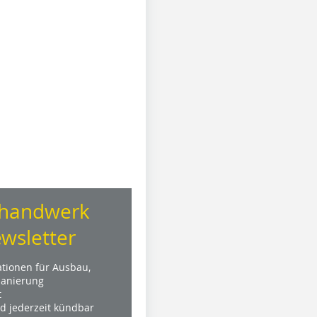
handwerk
wsletter
ationen für Ausbau,
anierung
t
nd jederzeit kündbar