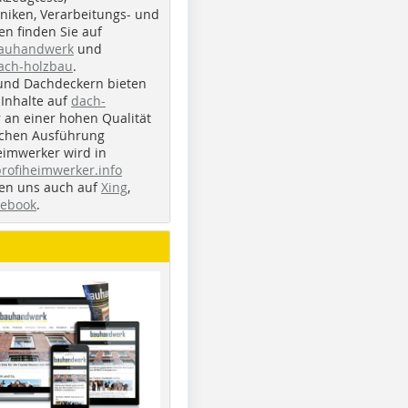
iken, Verarbeitungs- und
n finden Sie auf
bauhandwerk
und
ach-holzbau
.
und Dachdeckern bieten
Inhalte auf
dach-
r an einer hohen Qualität
ichen Ausführung
eimwerker wird in
profiheimwerker.info
nden uns auch auf
Xing
,
cebook
.