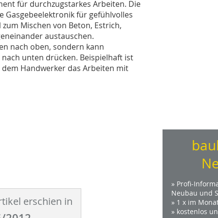
nt für durchzugstarkes Arbeiten. Die
e Gasgebeelektronik für gefühlvolles
l zum Mischen von Beton, Estrich,
egeneinander austauschen.
en nach oben, sondern kann
nach unten drücken. Beispielhaft ist
e dem Handwerker das Arbeiten mit
bau
Ne
» Profi-Inform
Neubau und S
tikel erschien in
» 1 x im Mona
» kostenlos u
/2012