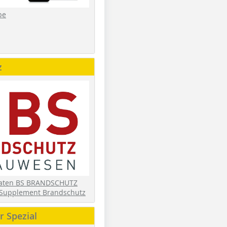
be
z
daten BS BRANDSCHUTZ
Supplement Brandschutz
 Spezial