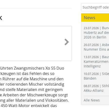
k
News
Bun
23.07.2026 |
Hubertz auf der
2026 in Berlin
Asbe
20.07.2026 |
Nummer Eins 
Bau
13.07.2026 |
Kameratürmen 
Intelligenz
eführten Zwangsmischers Xo 55 Duo
kzeugen ist das Fehlen des so
SiGe
10.07.2026 |
Bänden
Rührer auf die Maschine und den
der rotierenden Mischer vollständig
Stih
08.07.2026 |
d steife Materialien mit geringem
Akku-Allianz
e Arbeiten der Mischwerkzeuge sorgt
g aller Materialien und Viskositäten.
Alle News
1450-Watt-Motor entwickelt das