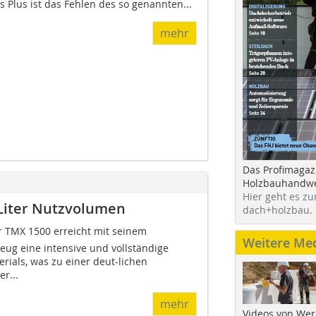
 Plus ist das Fehlen des so genannten...
mehr
Das Profimagaz
Holzbauhandwe
Hier geht es zu
Liter Nutzvolumen
dach+holzbau.
TMX 1500 erreicht mit seinem
Weitere Me
ug eine intensive und vollständige
ials, was zu einer deut-lichen
r...
mehr
Videos von Wer