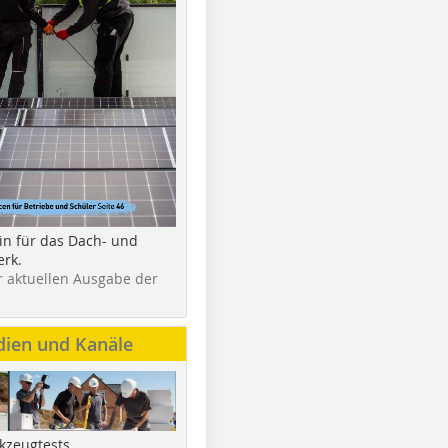
in für das Dach- und
rk.
r aktuellen Ausgabe der
dien und Kanäle
kzeugtests,