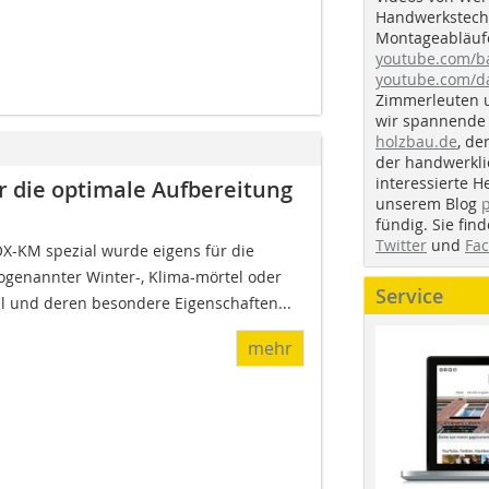
Handwerkstechn
Montageabläufe
youtube.com/
youtube.com/d
Zimmerleuten 
wir spannende 
holzbau.de
, de
der handwerkl
interessierte H
r die optimale Aufbereitung
unserem Blog
fündig. Sie fi
Twitter
und
Fa
X-KM spezial wurde eigens für die
enannter Winter-, Klima-mörtel oder
Service
 und deren besondere Eigenschaften...
mehr