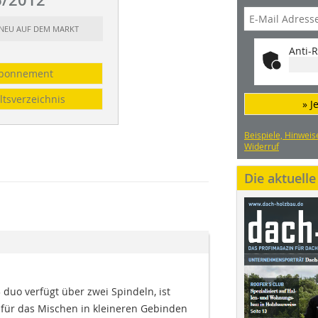
: NEU AUF DEM MARKT
Anti-R
bonnement
ltsverzeichnis
» J
Beispiele, Hinweis
Widerruf
Die aktuell
duo verfügt über zwei Spindeln, ist
für das Mischen in kleineren Gebinden