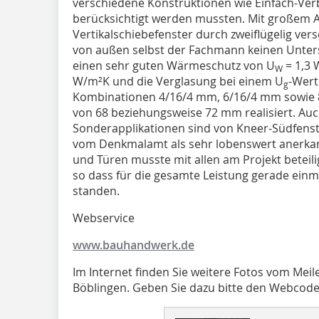
verschiedene Konstruktionen wie Einfach-Verb
berücksichtigt werden mussten. Mit großem 
Vertikalschiebefenster durch zweiflügelig vers
von außen selbst der Fachmann keinen Unters
einen sehr guten Wärmeschutz von U
= 1,3 
W
W/m²K und die Verglasung bei einem U
-Wert
g
Kombinationen 4/16/4 mm, 6/16/4 mm sowie 8
von 68 beziehungsweise 72 mm realisiert. Auc
Sonderapplikationen sind von Kneer-Südfenste
vom Denkmalamt als sehr lobenswert anerkann
und Türen musste mit allen am Projekt betei
so dass für die gesamte Leistung gerade einm
standen.
Webservice
www.bauhandwerk.de
Im Internet finden Sie weitere Fotos vom Me
Böblingen. Geben Sie dazu bitte den Webcode i