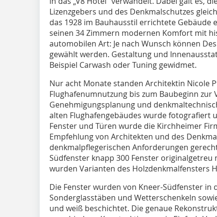
in das „V8 Hotel“ verwandelt. Dabei galt es, d
Lizenzgebers und des Denkmalschutzes gleich
das 1928 im Bauhausstil errichtete Gebäude ei
seinen 34 Zimmern modernen Komfort mit his
automobilen Art: Je nach Wunsch können De
gewählt werden. Gestaltung und Innenaussta
Beispiel Carwash oder Tuning gewidmet.
Nur acht Monate standen Architektin Nicole Pf
Flughafenumnutzung bis zum Baubeginn zur V
Genehmigungsplanung und denkmaltechnische
alten Flughafengebäudes wurde fotografiert un
Fenster und Türen wurde die Kirchheimer Firm
Empfehlung von Architekten und des Denkma
denkmalpflegerischen Anforderungen gerecht
Südfenster knapp 300 Fenster originalgetre
wurden Varianten des Holzdenkmalfensters HD
Die Fenster wurden von Kneer-Südfenster in d
Sonderglasstäben und Wetterschenkeln sowie 
und weiß beschichtet. Die genaue Rekonstruk