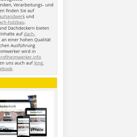
iken, Verarbeitungs- und
n finden Sie auf
bauhandwerk
und
ach-holzbau
.
und Dachdeckern bieten
Inhalte auf
dach-
r an einer hohen Qualität
ichen Ausführung
eimwerker wird in
profiheimwerker.info
nden uns auch auf
Xing
,
cebook
.