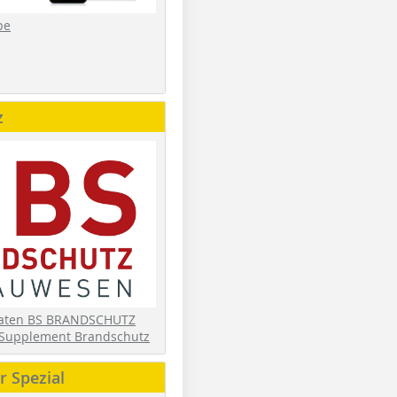
be
z
daten BS BRANDSCHUTZ
Supplement Brandschutz
 Spezial