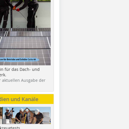
in für das Dach- und
rk.
r aktuellen Ausgabe der
dien und Kanäle
kzeugtests,