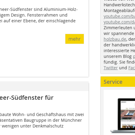
Handwerkstechn
eer-Südfenster sind Aluminium-Holz-
Montageabläufe
digem Design. Fensterrahmen und
youtube.com/
ei auf einer Ebene, der einschlagende
youtube.com/d
Zimmerleuten 
wir spannende 
mehr
holzbau.de
, de
der handwerkl
interessierte H
unserem Blog
fündig. Sie fi
Twitter
und
Fa
Service
er-Südfenster für
rbaute Wohn- und Geschäftshaus mit zwei
epräsentativen Baugruppe in der Münchner
er wenigen unter Denkmalschutz