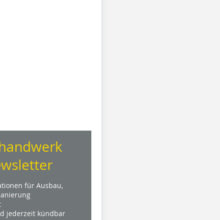
handwerk
wsletter
ationen für Ausbau,
anierung
t
nd jederzeit kündbar