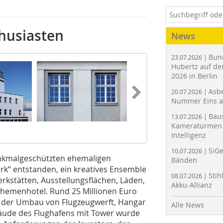
husiasten
News
Bun
23.07.2026 |
Hubertz auf der
2026 in Berlin
Asbe
20.07.2026 |
Nummer Eins 
Bau
13.07.2026 |
Kameratürmen 
Intelligenz
SiGe
10.07.2026 |
nkmalgeschützten ehemaligen
Bänden
rk“ entstanden, ein kreatives Ensemble
Stih
08.07.2026 |
rkstätten, Ausstellungsflächen, Läden,
Akku-Allianz
hemenhotel. Rund 25 Millionen Euro
 der Umbau von Flugzeugwerft, Hangar
Alle News
äude des Flughafens mit Tower wurde