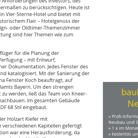
ie Anforderungen des Investors, des
ermaßen zu berücksichtigen. Heute ist
n Vier-Sterne-Hotel und bietet mit
torischem Flair – Hotelgenuss der
sign- oder Oldtimer-Themenzimmer
ttung sind hier Themen wie zum
lüger für die Planung der
erfügung – mit Entwurf,
r Dokumentation. Jedes Fenster des
d katalogisiert. Mit der Sanierung der
a Fenster Koch beauftragt, auf
lamts Bayern. Um den strengen
bau
 zu werden, ließ das Team von Kneer-
u nachbauen. Im gesamten Gebäude
Ne
F 68 Stil eingebaut.
» Profi-Inform
er Holzart Kiefer mit
Neubau und S
verschiedenen Kapitellen gefertigt
» 1 x im Mona
tion war eine Herausforderung, da
» kostenlos u