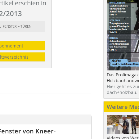
tikel erschien in
2/2013
t: FENSTER + TÜREN
bonnement
ltsverzeichnis
Das Profimagaz
Holzbauhandwe
Hier geht es zu
dach+holzbau.
Weitere Me
enster von Kneer-
Videos von Wer