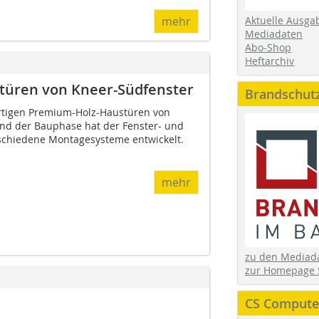
Aktuelle Ausga
mehr
Mediadaten
Abo-Shop
Heftarchiv
stüren von Kneer-Südfenster
Brandschut
tigen Premium-Holz-Haustüren von
nd der Bauphase hat der Fenster- und
schiedene Montagesysteme entwickelt.
mehr
zu den Media
zur Homepage 
CS Computer