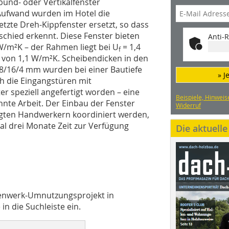
und- oder Vertikalfenster
Aufwand wurden im Hotel die
etzte Dreh-Kippfenster ersetzt, so dass
chied erkennt. Diese Fenster bieten
Anti-R
W/m²K – der Rahmen liegt bei U
= 1,4
f
 von 1,1 W/m²K. Scheibendicken in den
/16/4 mm wurden bei einer Bautiefe
» J
h die Eingangstüren mit
r speziell angefertigt worden – eine
Beispiele, Hinweis
te Arbeit. Der Einbau der Fenster
Widerruf
ligten Handwerkern koordiniert werden,
al drei Monate Zeit zur Verfügung
Die aktuell
ilenwerk-Umnutzungsprojekt in
n die Suchleiste ein.