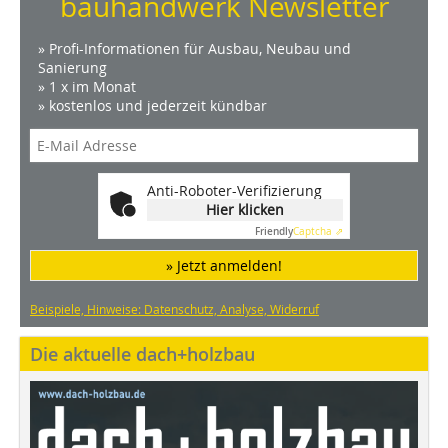
bauhandwerk Newsletter
» Profi-Informationen für Ausbau, Neubau und
Sanierung
» 1 x im Monat
» kostenlos und jederzeit kündbar
Anti-Roboter-Verifizierung
Hier klicken
Friendly
Captcha ⇗
» Jetzt anmelden!
Beispiele, Hinweise: Datenschutz, Analyse, Widerruf
Die aktuelle dach+holzbau