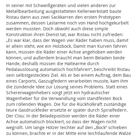
In seiner mit Schweißgeräten und vielen anderen zur
Metallbearbeitung ausgestatteten Kellerwerkstatt baute
Ristau dann aus zwei Sackkarren den ersten Prototypen
zusammen, dessen Lastarme noch von Hand hochgekurbelt
werden mussten. Doch obwohl auch diese simple
Konstruktion ihren Dienst tat, war Ristau nicht zufrieden:
„Es war klar, dass der Wagen vier Räder haben muss, damit
er allein steht, wie ein Holzbock. Damit man Kurven fahren
kann, müssen die Räder einer Achse angehoben werden
können, und außerdem braucht man beim Beladen beide
Hände, deshalb müssen die Haltearme durch
Pedalauslösung automatisch hochfahren“, beschreibt Ristau
sein selbstgestecktes Ziel. Als er bei einem Auftrag, dem Bau
eines Carports, Gaszugfedern verarbeiten musste, kam ihm
die zündende Idee zur Lösung seines Problems. Statt eines
Scherenwagenhebers sorgt jetzt ein hydraulischer
Wagenheber für die Verwandlung vom standfesten Bock
zum rollenden Wagen. Die für die Rückholkraft zuständige
teure Gasdruckfeder ersetzte er später durch Spiralfedern.
Der Clou: In der Beladeposition werden die Räder einer
Achse automatisch blockiert, so dass der Wagen nicht
wegrollt. Um lange Hölzer leichter auf den „Bock“ schieben
zu können, brachte er in der Mitte eine leichtlaufende Walze