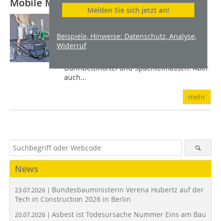
Mobile Mischstation
Melden Sie sich jetzt an!
Besonders geeignet ist die Mischstation
TwinMix 1800 zum Anmischen von
Beispiele, Hinweise: Datenschutz, Analyse,
Mehrkomponenten Materialien,
Widerruf
selbstverlaufender
Bodenausgleichsmassen, Putzen,
Dünnbettmörtel und Spachtelmassen. Aber
auch...
mehr
News
Bundesbauministerin Verena Hubertz auf der
23.07.2026 |
Tech in Construction 2026 in Berlin
Asbest ist Todesursache Nummer Eins am Bau
20.07.2026 |