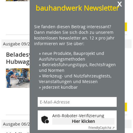
x
anbelangt. Von Spaßhämmern wie dem
bauhandwerk Newsletter
Feierabendhammer zum Öffnen der
Bierflasche oder dem...
Sie fanden diesen Beitrag interessant?
mehr
Dann melden Sie sich doch zu unserem
kostenlosen Newsletter an. 12 x pro Jahr
informieren wir Sie über:
Ausgabe 09/2017
» neue Produkte, Bauprojekt und
Beladesystem mit integriertem
Ausführungsmethoden
Hubwagen
» Betriebsführungstipps, Rechtsfragen
und Normen
Das neue multifunktionsfähige Kom­fort-
» Werkzeug- und Nutzfahrzeugtests,
Beladesystem xetto ist so kompakt
Veranstaltungen und Messen
konstruiert, dass es praktisch in jedem
» jederzeit kündbar
Kleintransporter unter der Ladung Platz
findet. Es lässt sich von einer...
mehr
Anti-Roboter-Verifizierung
Hier klicken
Ausgabe 06/2017
Friendly
Captcha ⇗