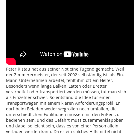
Peter Ristau hat aus seiner Not eine Tugend gemacht. Weil
der Zimmerermeister, der seit 2002 selbständig ist, als Ein-
Mann-Unternehmen arbeitet, fehlt ihm oft ein Helfer.
Besonders wenn lange Balken, Latten oder Bretter
verarbeitet oder transportiert werden müssen, tut man sich
als Einzelner schwer. So entstand die Idee für einen
Transportwagen mit einem klaren Anforderungsprofil: Er
darf beim Beladen weder wegrollen noch umfallen, die
unterschiedlichen Funktionen müssen mit den Füßen zu
bedienen sein, und das Gefährt muss zusammenklappbar
und dabei so leicht sein, dass es von einer Person allein
verladen werden kann. Da es ein solches Hilfsmittel nicht