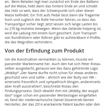
an. Beim Beladen legt man zunächst ein Ende des Balkens
auf die Walze, hebt dann das hintere Ende an und schiebt
das Holz so weit, dass der Schwerpunkt sich über dieser
Walze befindet. Ein Tritt aufs Pedal lässt dann die Tragarme
hoch und zugleich die Rolle herunter fahren, so dass das
Transportgut sicher liegt. Jetzt lassen sich lange Lasten bis
zu 270 kg mühelos bewegen. Wenn das Gelände holperig ist,
wird die Ladung mit einem Gurt gesichert. Zum Transport
von Rundhölzern oder Rohren gibt es aufsteckbare V-Profile,
die das Wegrollen verhindern.
Von der Erfindung zum Produkt
Um die Konstruktion vermarkten zu können, musste ein
passender Markenname her. Auch den hat sich Peter Ristau
selber ausgedacht, genauso wie das dazu gehörende Logo:
„Wobby!“ „Der Name durfte nicht schon für etwas anderes
geschützt sein und sollte – ähnlich wie der Bully von VW –
einerseits freundlich und sympathisch klingen, andererseits
aber Kraft ausstrahlen“, beschreibt Ristau den
Findungsprozess. Doch obwohl ihm mit „Wobby, der wuppt
das!“ sogar schon ein passender Werbeslogan eingefallen
ist, fand der niedersächsische Daniel Düsentrieb keinen
Hersteller, der das 2014 anerkannte Patent kaufen oder den