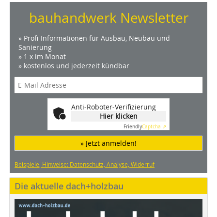
bauhandwerk Newsletter
» Profi-Informationen für Ausbau, Neubau und
Sanierung
» 1 x im Monat
» kostenlos und jederzeit kündbar
Anti-Roboter-Verifizierung
Hier klicken
Friendly
Captcha ⇗
» Jetzt anmelden!
Beispiele, Hinweise: Datenschutz, Analyse, Widerruf
Die aktuelle dach+holzbau