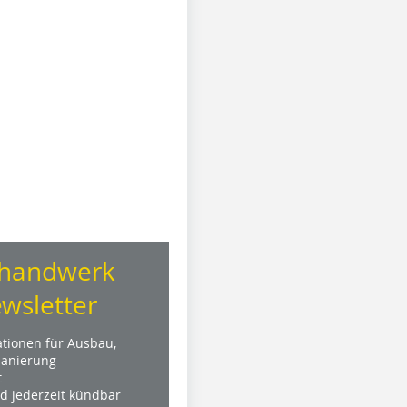
handwerk
wsletter
ationen für Ausbau,
anierung
t
nd jederzeit kündbar