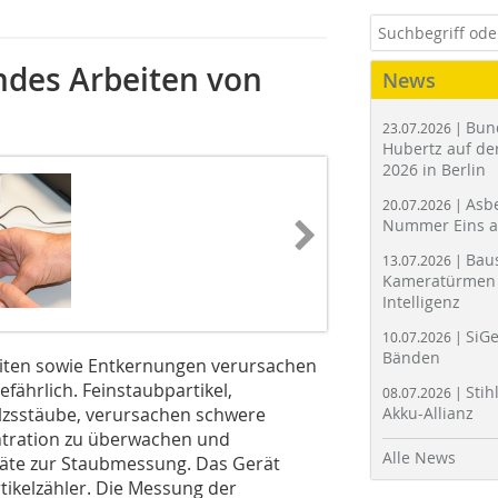
ndes Arbeiten von
News
Bun
23.07.2026 |
Hubertz auf der
2026 in Berlin
Asbe
20.07.2026 |
Nummer Eins 
Bau
13.07.2026 |
Kameratürmen 
Intelligenz
SiGe
10.07.2026 |
Bänden
iten sowie Entkernungen verursachen
efährlich. Feinstaubpartikel,
Stih
08.07.2026 |
lzsstäube, verursachen schwere
Akku-Allianz
tration zu überwachen und
Alle News
äte zur Staubmessung. Das Gerät
tikelzähler. Die Messung der