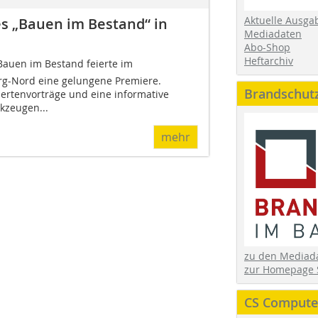
Aktuelle Ausga
s „Bauen im Bestand“ in
Mediadaten
Abo-Shop
Heftarchiv
Bauen im Bestand feierte im
rg-Nord eine gelungene Premiere.
Brandschut
rtenvorträge und eine informative
kzeugen...
mehr
zu den Media
zur Homepage 
CS Computer