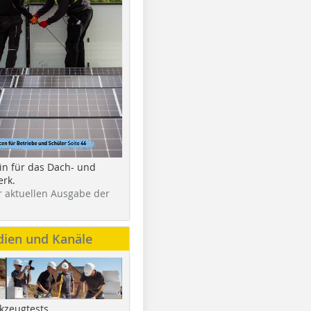
in für das Dach- und
rk.
r aktuellen Ausgabe der
dien und Kanäle
kzeugtests,