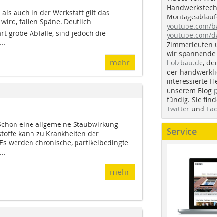
Handwerkstechn
als auch in der Werkstatt gilt das
Montageabläufe
wird, fallen Späne. Deutlich
youtube.com/
rt grobe Abfälle, sind jedoch die
youtube.com/d
..
Zimmerleuten 
wir spannende 
mehr
holzbau.de
, de
der handwerkl
interessierte H
unserem Blog
fündig. Sie fi
Twitter
und
Fa
Schon eine allgemeine Staubwirkung
Service
stoffe kann zu Krankheiten der
Es werden chronische, partikelbedingte
..
mehr