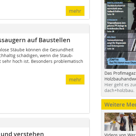
mehr
tssaugern auf Baustellen
mlose Stäube können die Gesundheit
chhaltig schädigen, wenn die Staub-
t sehr hoch ist. Besonders problematisch
Das Profimagaz
Holzbauhandwe
mehr
Hier geht es zu
dach+holzbau.
Weitere Me
n und verstehen
Videos von Wer