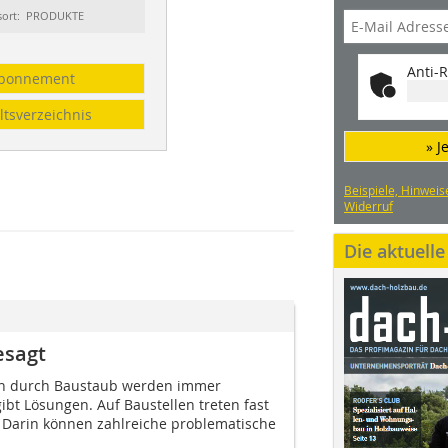
sort: PRODUKTE
Anti-R
bonnement
ltsverzeichnis
» J
Beispiele, Hinweis
Widerruf
Die aktuell
esagt
en durch Baustaub werden immer
ibt Lösungen. Auf Baustellen treten fast
 Darin können zahlreiche problematische