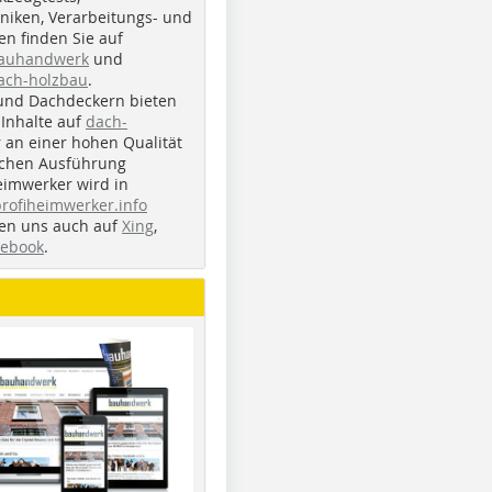
iken, Verarbeitungs- und
n finden Sie auf
bauhandwerk
und
ach-holzbau
.
und Dachdeckern bieten
Inhalte auf
dach-
r an einer hohen Qualität
ichen Ausführung
eimwerker wird in
profiheimwerker.info
nden uns auch auf
Xing
,
cebook
.