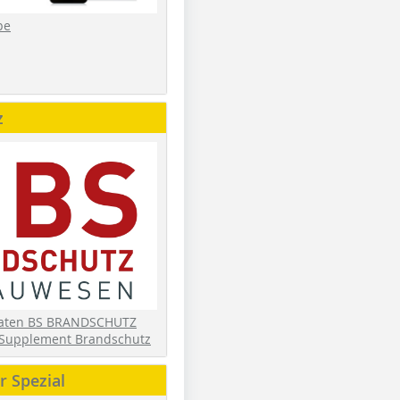
be
z
daten BS BRANDSCHUTZ
Supplement Brandschutz
 Spezial