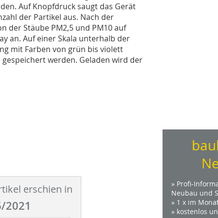
den. Auf Knopfdruck saugt das Gerät
zahl der Partikel aus. Nach der
ion der Stäube PM2,5 und PM10 auf
ay an. Auf einer Skala unterhalb der
 mit Farben von grün bis violett
 gespeichert werden. Geladen wird der
bau
Ne
» Profi-Inform
tikel erschien in
Neubau und S
» 1 x im Mona
/2021
» kostenlos u