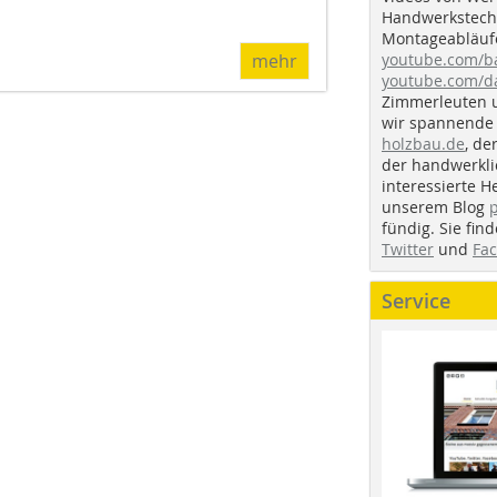
Handwerkstechn
Montageabläufe
mehr
youtube.com/
youtube.com/d
Zimmerleuten 
wir spannende 
holzbau.de
, de
der handwerkl
interessierte H
unserem Blog
fündig. Sie fi
Twitter
und
Fa
Service