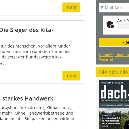
mehr
Anti-R
ie Sieger des Kita-
» J
atur des Menschen. Vor allem Kinder
indem sie sie im wahrsten Sinne des
Beispiele, Hinweis
u da setzt der bundesweite Kita-
Widerruf
ks...
Die aktuell
mehr
n starkes Handwerk
ungsbau, Infrastruktur, Klimaschutz,
s mehr: Ohne Handwerksbetriebe und
dabei nichts. Sie packen an, entwickeln