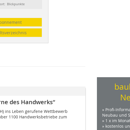
ort: Blickpunkte
bonnement
ltsverzeichnis
bau
Ne
rne des Handwerks“
» Profi-Inform
MH) ins Leben gerufene Wettbewerb
Neubau und S
r über 1100 Handwerksbetriebe zum
» 1 x im Mona
» kostenlos u