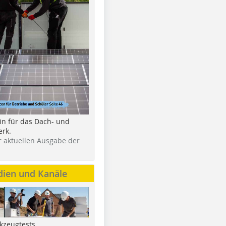
in für das Dach- und
rk.
r aktuellen Ausgabe der
dien und Kanäle
kzeugtests,