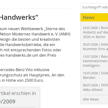
 Handwerks“
News
Bun
23.07.2026 |
s zum neuen Wettbewerb „Sterne des
Hubertz auf der
 Aktion Modernes Handwerk e. V. (AMH)
2026 in Berlin
sign die besten und kreativsten
le Handwerksbetriebe, die ein
Asbe
20.07.2026 |
Nummer Eins 
ch mit entsprechenden Fotos oder
des-handwerks.de um den Preis
Bau
13.07.2026 |
Kameratürmen 
Intelligenz
ercedes-Benz Vito inklusive
SiGe
10.07.2026 |
rungsschutz als Hauptpreis. An den
Bänden
s in Höhe von 2500 Euro.
Stih
08.07.2026 |
Akku-Allianz
tikel erschien in
Alle News
/2009