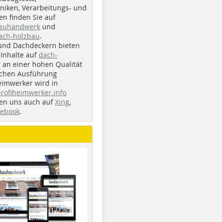
iken, Verarbeitungs- und
n finden Sie auf
bauhandwerk
und
ach-holzbau
.
und Dachdeckern bieten
Inhalte auf
dach-
r an einer hohen Qualität
ichen Ausführung
eimwerker wird in
profiheimwerker.info
nden uns auch auf
Xing
,
cebook
.