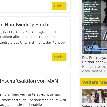
mehr
im Handwerk“ gesucht
n, Buchhalterin, Marketingfrau und
t selten alles in einem. Frauen sind
tzentrale des Unternehmens, der Ruhepol
mehr
Das Profimagaz
Holzbauhandwe
Hier geht es zu
dach+holzbau.
inschaftsaktion von MAN,
Weitere Me
vel fürs Handwerk unterstreicht genau
Firmenfahrzeuge übernehmen heute weit
aufgaben  sie sind mobile
Videos von Wer