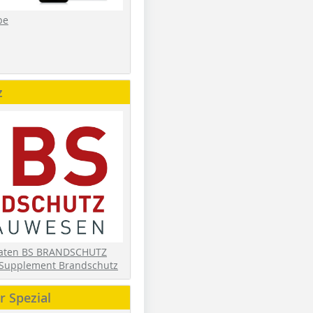
be
z
daten BS BRANDSCHUTZ
Supplement Brandschutz
 Spezial