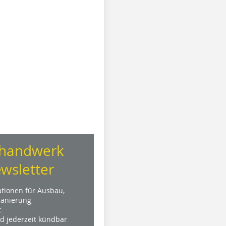
handwerk
wsletter
ationen für Ausbau,
anierung
t
nd jederzeit kündbar